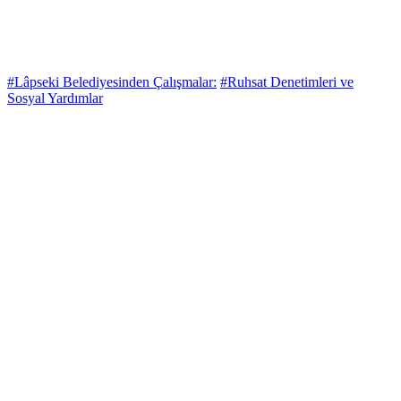
#Lâpseki Belediyesinden Çalışmalar:
#Ruhsat Denetimleri ve
Sosyal Yardımlar