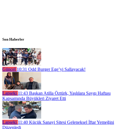
Son Haberler
Güncel
10:31
Odd Burger Ege’yi Sallayacak!
Lapseki
11:43
Başkan Atilla Öztürk, Yaşlılara Saygı Haftası
Kapsamında Büyükleri Ziyaret Etti
Lapseki
11:40
Küçük Sanayi Sitesi Geleneksel İftar Yemeğini
Düzenledi