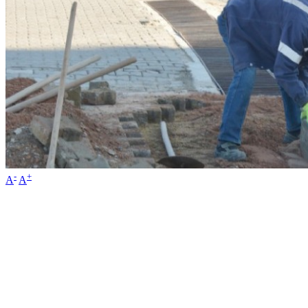
-
+
A
A