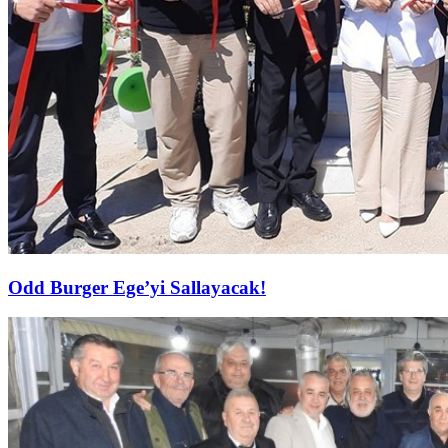
Odd Burger Ege’yi Sallayacak!