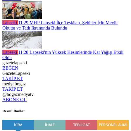
Lapseki
11:29
MHP Lapseki İlçe Teşkilatı, Şehitler İçin Mevlit
Okuttu ve Tatlı İkramında Bulundu
Lapseki
11:28
Lapseki'nin Yüksek Kesimlerinde Kar Yağışı Etkili
Oldu
gazetelapseki
BEĞEN
GazeteLapseki
TAKİP ET
medyabogaz
TAKİP ET
@bogazmedyatv
ABONE OL
Resmî İlanlar