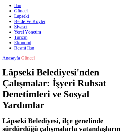
İlan
Güncel
Lapseki
Belde Ve Köyler
Siyaset
Yerel Yönetim
Turizm
Ekonomi
Resmî İlan
Anasayfa
Güncel
Lâpseki Belediyesi'nden
Çalışmalar: İşyeri Ruhsat
Denetimleri ve Sosyal
Yardımlar
Lâpseki Belediyesi, ilçe genelinde
sürdürdüğü çalışmalarla vatandaşların