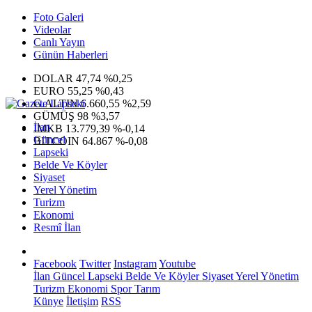
Foto Galeri
Videolar
Canlı Yayın
Günün Haberleri
DOLAR
47,74
%0,25
EURO
55,25
%0,43
G.ALTIN
6.660,55
%2,59
GÜMÜŞ
98
%3,57
İlan
IMKB
13.779,39
%-0,14
Güncel
BITCOIN
64.867
%-0,08
Lapseki
Belde Ve Köyler
Siyaset
Yerel Yönetim
Turizm
Ekonomi
Resmî İlan
Facebook
Twitter
Instagram
Youtube
İlan
Güncel
Lapseki
Belde Ve Köyler
Siyaset
Yerel Yönetim
Turizm
Ekonomi
Spor
Tarım
Künye
İletişim
RSS