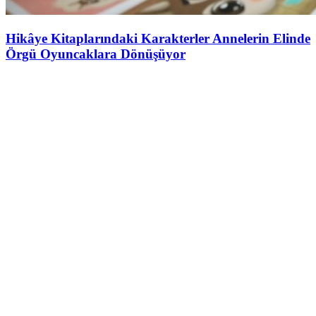
Hikâye Kitaplarındaki Karakterler Annelerin Elinde
Örgü Oyuncaklara Dönüşüyor