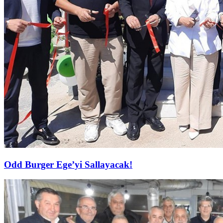
Odd Burger Ege’yi Sallayacak!