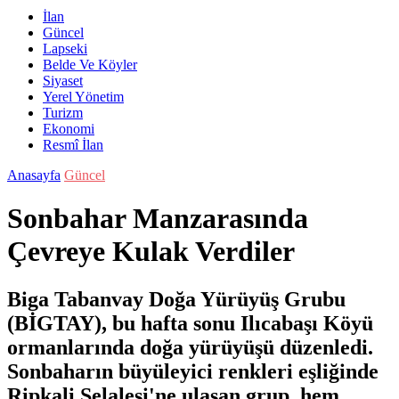
İlan
Güncel
Lapseki
Belde Ve Köyler
Siyaset
Yerel Yönetim
Turizm
Ekonomi
Resmî İlan
Anasayfa
Güncel
Sonbahar Manzarasında
Çevreye Kulak Verdiler
Biga Tabanvay Doğa Yürüyüş Grubu
(BİGTAY), bu hafta sonu Ilıcabaşı Köyü
ormanlarında doğa yürüyüşü düzenledi.
Sonbaharın büyüleyici renkleri eşliğinde
Ripkali Şelalesi'ne ulaşan grup, hem