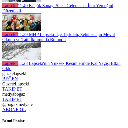
Lapseki
11:40
Küçük Sanayi Sitesi Geleneksel İftar Yemeğini
Düzenledi
Lapseki
11:29
MHP Lapseki İlçe Teşkilatı, Şehitler İçin Mevlit
Okuttu ve Tatlı İkramında Bulundu
Lapseki
11:28
Lapseki'nin Yüksek Kesimlerinde Kar Yağışı Etkili
Oldu
gazetelapseki
BEĞEN
GazeteLapseki
TAKİP ET
medyabogaz
TAKİP ET
@bogazmedyatv
ABONE OL
Resmî İlanlar