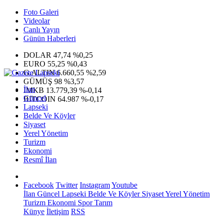
Foto Galeri
Videolar
Canlı Yayın
Günün Haberleri
DOLAR
47,74
%0,25
EURO
55,25
%0,43
G.ALTIN
6.660,55
%2,59
GÜMÜŞ
98
%3,57
İlan
IMKB
13.779,39
%-0,14
Güncel
BITCOIN
64.987
%-0,17
Lapseki
Belde Ve Köyler
Siyaset
Yerel Yönetim
Turizm
Ekonomi
Resmî İlan
Facebook
Twitter
Instagram
Youtube
İlan
Güncel
Lapseki
Belde Ve Köyler
Siyaset
Yerel Yönetim
Turizm
Ekonomi
Spor
Tarım
Künye
İletişim
RSS