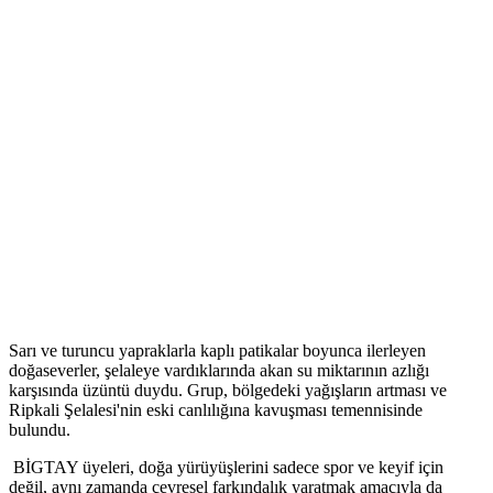
Sarı ve turuncu yapraklarla kaplı patikalar boyunca ilerleyen
doğaseverler, şelaleye vardıklarında akan su miktarının azlığı
karşısında üzüntü duydu. Grup, bölgedeki yağışların artması ve
Ripkali Şelalesi'nin eski canlılığına kavuşması temennisinde
bulundu.
BİGTAY üyeleri, doğa yürüyüşlerini sadece spor ve keyif için
değil, aynı zamanda çevresel farkındalık yaratmak amacıyla da