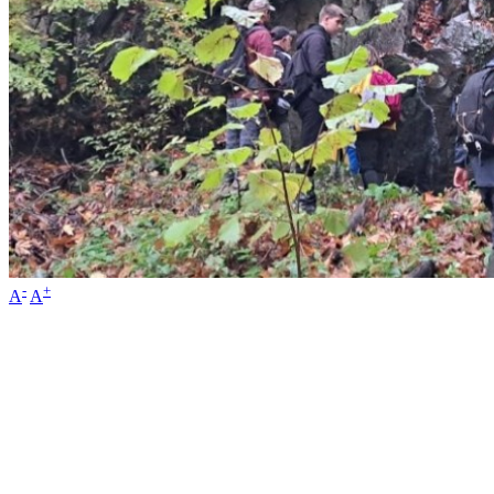
-
+
A
A