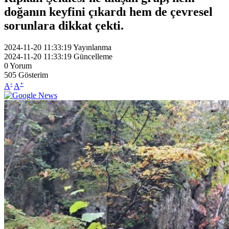
doğanın keyfini çıkardı hem de çevresel
sorunlara dikkat çekti.
2024-11-20 11:33:19
Yayınlanma
2024-11-20 11:33:19
Güncelleme
0
Yorum
505
Gösterim
-
+
A
A