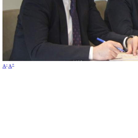
-
+
A
A