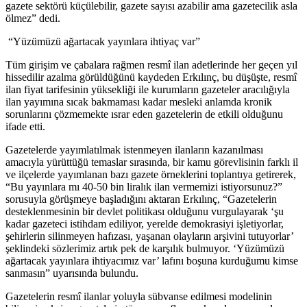
gazete sektörü küçülebilir, gazete sayısı azabilir ama gazetecilik asla
ölmez” dedi.
“Yüzümüzü ağartacak yayınlara ihtiyaç var”
Tüm girişim ve çabalara rağmen resmî ilan adetlerinde her geçen yıl
hissedilir azalma görüldüğünü kaydeden Erkılınç, bu düşüşte, resmî
ilan fiyat tarifesinin yüksekliği ile kurumların gazeteler aracılığıyla
ilan yayımına sıcak bakmaması kadar mesleki anlamda kronik
sorunlarını çözmemekte ısrar eden gazetelerin de etkili olduğunu
ifade etti.
Gazetelerde yayımlatılmak istenmeyen ilanların kazanılması
amacıyla yürüttüğü temaslar sırasında, bir kamu görevlisinin farklı il
ve ilçelerde yayımlanan bazı gazete örneklerini toplantıya getirerek,
“Bu yayınlara mı 40-50 bin liralık ilan vermemizi istiyorsunuz?”
sorusuyla görüşmeye başladığını aktaran Erkılınç, “Gazetelerin
desteklenmesinin bir devlet politikası olduğunu vurgulayarak ‘şu
kadar gazeteci istihdam ediliyor, yerelde demokrasiyi işletiyorlar,
şehirlerin silinmeyen hafızası, yaşanan olayların arşivini tutuyorlar’
şeklindeki sözlerimiz artık pek de karşılık bulmuyor. ‘Yüzümüzü
ağartacak yayınlara ihtiyacımız var’ lafını boşuna kurduğumu kimse
sanmasın” uyarısında bulundu.
Gazetelerin resmî ilanlar yoluyla sübvanse edilmesi modelinin