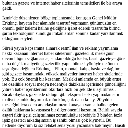
bulunan gazete ve internet haber sitelerinin temsilcileri ile bir araya
geldi.
İzmir’de düzenlenen bölge toplantısında konuşan Genel Müdür
Erkılınç, hayatın her alanında tasarruf yapmanın günümüzün en
önemli gelir kalemi haline geldiğine işaret ederek tasarrufta birinci
şartın teknolojinin sunduğu imkânlardan sonuna kadar yararlanmak
olduğunu söyledi.
Süreli yayın kapsamına alınarak resmî ilan ve reklam yayımlama
hakkı kazanan internet haber sitelerinin, gazetecilik mesleğinin
devamlılığını sağlaması açısından olduğu kadar, basılı gazeteye göre
daha düşük maliyetle gazetecilik yapılabilmesi yönüyle de önem
taşıdığına değinen Erkılınç, “Film, montaj, kalıp, baskı ve dağıtım
gibi gazete basımındaki yüksek maliyetler internet haber sitelerinde
yok. Bu çok önemli bir kazanım. Mesleki anlamda en büyük artısı
ise özellikle sosyal medya nedeniyle dakikalar içerisinde güncelliğini
yitiren haber içeriklerinin okurlara hızlı bir şekilde ulaştırılması.
Sıcak olayları, gazetede olduğu gibi ekspres baskı yapmadan sıfır
maliyetle anlık duyurmak mümkün, çok daha kolay. 20 yıldır
mesleğini icra eden arkadaşlarımızın kanayan yarası haline gelen
özlük haklarına kavuşması bir diğer önemli kazanım. Belirli sayıda
asgari fikir işçisi çalıştırılması zorunluluğu sebebiyle 3 binden fazla
işsiz gazeteci arkadaşımızın iş sahibi olması çok kıymetli. Bu
nedenle diyorum ki siz felaket senaryosu yazanlara bakmayın. Basılı