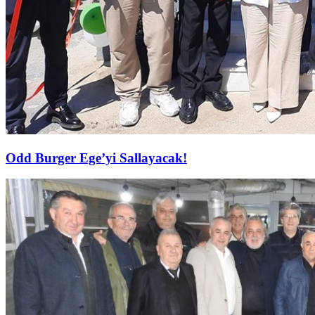
Odd Burger Ege’yi Sallayacak!