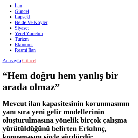
İlan
Güncel
Lapseki
Belde Ve Köyler
Siyaset
Yerel Yönetim
Turizm
Ekonomi
Resmî İlan
Anasayfa
Güncel
“Hem doğru hem yanlış bir
arada olmaz”
Mevcut ilan kapasitesinin korunmasının
yanı sıra yeni gelir modellerinin
oluşturulmasına yönelik birçok çalışma
yürütüldüğünü belirten Erkılınç,
konuşmasını şöyle sürdürdü: