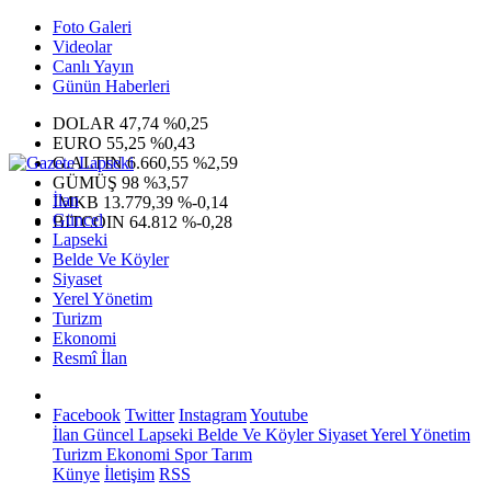
Foto Galeri
Videolar
Canlı Yayın
Günün Haberleri
DOLAR
47,74
%0,25
EURO
55,25
%0,43
G.ALTIN
6.660,55
%2,59
GÜMÜŞ
98
%3,57
İlan
IMKB
13.779,39
%-0,14
Güncel
BITCOIN
64.812
%-0,28
Lapseki
Belde Ve Köyler
Siyaset
Yerel Yönetim
Turizm
Ekonomi
Resmî İlan
Facebook
Twitter
Instagram
Youtube
İlan
Güncel
Lapseki
Belde Ve Köyler
Siyaset
Yerel Yönetim
Turizm
Ekonomi
Spor
Tarım
Künye
İletişim
RSS