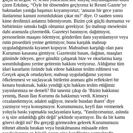
çizen Erkılınç, “Öyle bir dönemden geçiyoruz ki Resmi Gazete’ye
bakmadan yastığa başımızı koyamıyoruz; ‘ansızın bir gece yarısı
ilanlarımız kanuni zorunluluktan çıkar mı?’ diye. O saatten sonra
kime derdimizi anlatırız bilemiyorum. Bizim çok güçlü durmamız ve
birbirimize sımsıkı bağlı olmamız gerekiyor. Şu mahsup meselesini
dahi aramızda çözemedik. Gazeteyi basmıyor, dağıtmıyor,
personelinin maaşını ödemiyor, gönderilen ilanı yayımlamıyor veya
rutin prosedürü yerine getirmiyor; buna karşılık mahsup
uyguladığımızda kıyamet kopuyor. Mahsubun karşılığı olan para
Kurumun kasasına girmiyor. Gazetesini basan, dağıtan, maaşları
gününde ödeyen, gece gündüz çalışarak bize ve okurlarına karşı
sorumluluğunu yerine getirenin hakkını veriyoruz. Aldığımız tüm
idari kararların özünde hak edene hakkının teslim edilmesi var.
Gerçek apaçık ortadayken; mahsup uyguladığımız yayının
öfkelenmesi ve suçlayacak birilerini araması gibi refleksleri bir
kenara bırakırsak, hakkı yendiği için hakkını teslim ettiğimiz
yayınlarımıza ne demeli? Bir taneniz çıkıp da ‘Bizim hakkımız
yenmiş, Basın İlan Kurumu da hakkımızı verdi. Kimseyi
cezalandırmıyor, adaleti sağlıyor, mesele bundan ibaret’ diye
yazmıyor veya konuşmuyor. Kurumumuzu, keyfi ilan vermemek
yoluyla baskı yapmakla suçlayanlara karşı, ‘Yanılıyorsunuz, aslında
o iş size anlatıldığı gibi değil’ şeklinde uyarmıyor. Bu da bir kamu
görevi değil mi? Bu gerçeği görmezden gelerek Kurumumuzu
töhmet altında bırakan veya bırakılmasına müsaade eden