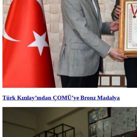
Türk Kızılay’ından ÇOMÜ’ye Bronz Madalya