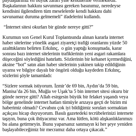
paydaşlarımız en büyük zararı yine kendilerine vermektedir.
Başkalarının hakkını savunması gereken basınımız, neredeyse
kendisini ilgilendiren tüm meselelerde kendi hakkını dahi
savunamaz duruma gelmemeli” ifadelerini kullandı.
“İnternet sitesi okurları bir günde nereye gitti?”
Kurumun son Genel Kurul Toplantısında alınan kararla internet
haber sitelerine yönelik asgari ziyaretçi trafiği oranlarını yüzde 50
azalttıklarını belirten Erkılınç, o gün yaptığı konuşmada, karar
sonrası bazı internet sitelerinin trafiklerinin yeni asgari rakamlara
düşeceğini söylediğini hatırlattı. Sözlerinin bir kehanet içermediğini,
aksine “bot” satın alan haber sitelerinin yakinen takip edildiğinin
uyarısı ve bilgiye dayalı bir öngörü olduğu kaydeden Erkılınç,
sözlerini şöyle tamamladı:
“Sizlere sormak istiyorum. İzmir’de 69 bin, Aydın’da 59 bin,
Manisa’da 26 bin, Muğla ve Uşak’ta 5 bin internet sitesi okuru bir
günde nereye gitti? Allah esirgesin büyük bir felaket yaşandı veya
bölge genelinde internet hatları tümüyle arızaya geçti de bizim mi
haberimiz olmadı? Cevabını çok iyi bildiğimiz soruları sormaktan
açıkçası hicap duyuyorum. Basılı gazetedeki tecrübelerinizi internete
taşıyın, buna çok ihtiyacımız var. Ama lütfen, kötü alışkanlıklarımızı
bu alana getirmeyin. Bunu yaparsanız sanmayın ki her şeye yeniden
başlayabileceğimiz bir mecramız daha ortaya çıkacak.”