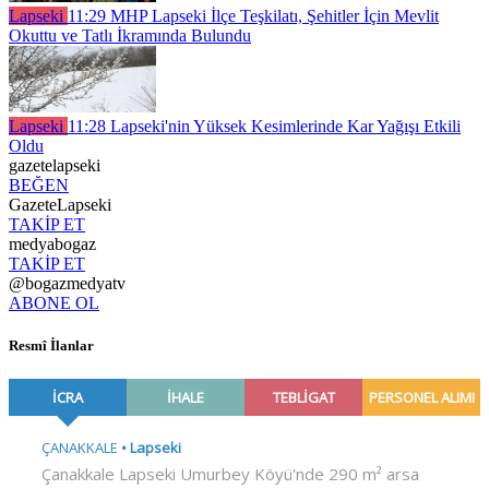
Lapseki
11:29
MHP Lapseki İlçe Teşkilatı, Şehitler İçin Mevlit
Okuttu ve Tatlı İkramında Bulundu
Lapseki
11:28
Lapseki'nin Yüksek Kesimlerinde Kar Yağışı Etkili
Oldu
gazetelapseki
BEĞEN
GazeteLapseki
TAKİP ET
medyabogaz
TAKİP ET
@bogazmedyatv
ABONE OL
Resmî İlanlar