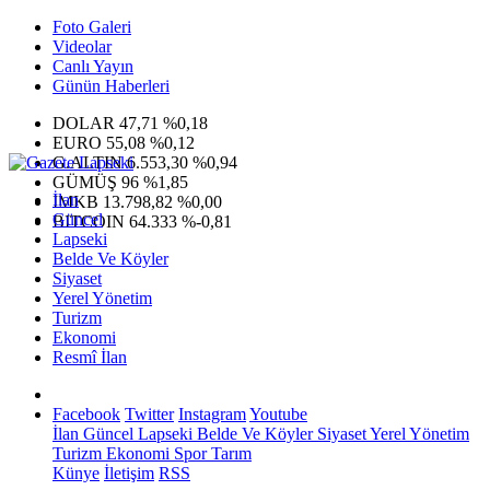
Foto Galeri
Videolar
Canlı Yayın
Günün Haberleri
DOLAR
47,71
%0,18
EURO
55,08
%0,12
G.ALTIN
6.553,30
%0,94
GÜMÜŞ
96
%1,85
İlan
IMKB
13.798,82
%0,00
Güncel
BITCOIN
64.333
%-0,81
Lapseki
Belde Ve Köyler
Siyaset
Yerel Yönetim
Turizm
Ekonomi
Resmî İlan
Facebook
Twitter
Instagram
Youtube
İlan
Güncel
Lapseki
Belde Ve Köyler
Siyaset
Yerel Yönetim
Turizm
Ekonomi
Spor
Tarım
Künye
İletişim
RSS