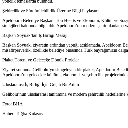
yönelik temaslarda bulundu.
Şehircilik ve Sürdürülebilirlik Üzerine Bilgi Paylaşımı
Apeldoorn Belediye Başkanı Ton Heerts ve Ekonomi, Kültür ve Sosyal 
stratejileri hakkında bilgi aldı. Apeldoorn’un modern şehir planlama yakl
Başkan Soyuak’tan İş Birliği Mesajı
Başkan Soyuak, ziyaretin ardından yaptığı açıklamada, Apeldoorn Belediye
misafirperverlik, özellikle belediye binasında Türk bayrağımızın dalgal
Plaket Töreni ve Geleceğe Dönük Projeler
Ziyaret sonunda Gelibolu’yu simgeleyen bir plaket, Apeldoorn Belediye
Apeldoorn’un gelecekte kültürel, ekonomik ve şehircilik projelerinde 
Uluslararası İş Birliği İçin Güçlü Bir Adım
Gelibolu’nun uluslararası tanıtımına ve modern şehircilik hedeflerine ka
Foto: BHA
Haber: Tuğba Kulasoy