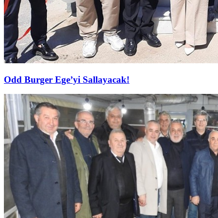
Odd Burger Ege’yi Sallayacak!