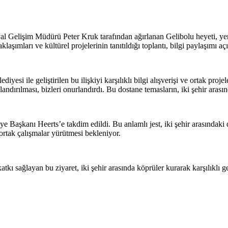
Gelişim Müdürü Peter Kruk tarafından ağırlanan Gelibolu heyeti, yenili
aşımları ve kültürel projelerinin tanıtıldığı toplantı, bilgi paylaşımı aç
si ile geliştirilen bu ilişkiyi karşılıklı bilgi alışverişi ve ortak proj
andırılması, bizleri onurlandırdı. Bu dostane temasların, iki şehir arası
 Başkanı Heerts’e takdim edildi. Bu anlamlı jest, iki şehir arasındaki d
ortak çalışmalar yürütmesi bekleniyor.
tkı sağlayan bu ziyaret, iki şehir arasında köprüler kurarak karşılıklı g