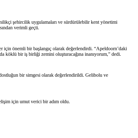
kçi şehircilik uygulamaları ve sürdürülebilir kent yönetimi
ısından verimli geçti.
eler için önemli bir başlangıç olarak değerlendirdi. “Apeldoorn’daki
nda köklü bir iş birliği zemini oluşturacağına inanıyorum,” dedi.
ostluğun bir simgesi olarak değerlendirildi. Gelibolu ve
elişim için umut verici bir adım oldu.