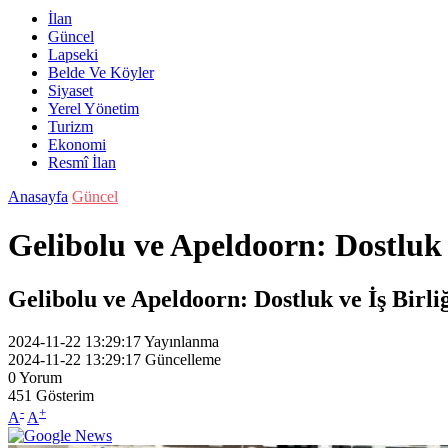
İlan
Güncel
Lapseki
Belde Ve Köyler
Siyaset
Yerel Yönetim
Turizm
Ekonomi
Resmî İlan
Anasayfa
Güncel
Gelibolu ve Apeldoorn: Dostluk
Gelibolu ve Apeldoorn: Dostluk ve İş Birl
2024-11-22 13:29:17
Yayınlanma
2024-11-22 13:29:17
Güncelleme
0
Yorum
451
Gösterim
-
+
A
A