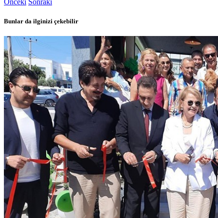
Önceki
Sonraki
Bunlar da ilginizi çekebilir