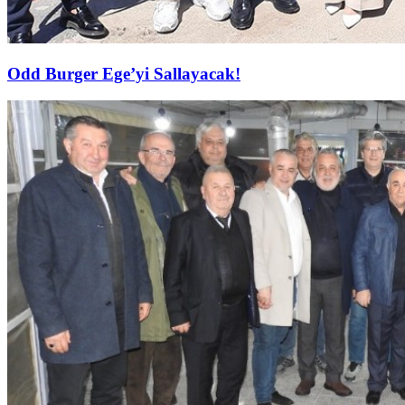
Odd Burger Ege’yi Sallayacak!