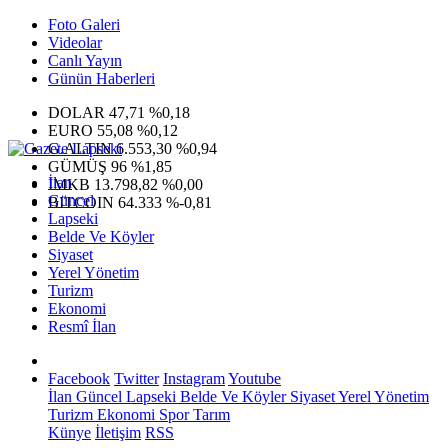
Foto Galeri
Videolar
Canlı Yayın
Günün Haberleri
DOLAR
47,71
%0,18
EURO
55,08
%0,12
G.ALTIN
6.553,30
%0,94
GÜMÜŞ
96
%1,85
İlan
IMKB
13.798,82
%0,00
Güncel
BITCOIN
64.333
%-0,81
Lapseki
Belde Ve Köyler
Siyaset
Yerel Yönetim
Turizm
Ekonomi
Resmî İlan
Facebook
Twitter
Instagram
Youtube
İlan
Güncel
Lapseki
Belde Ve Köyler
Siyaset
Yerel Yönetim
Turizm
Ekonomi
Spor
Tarım
Künye
İletişim
RSS