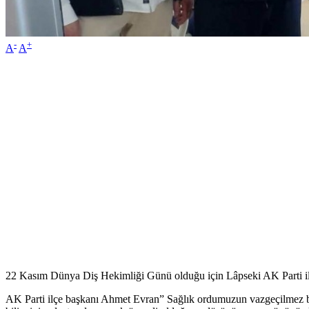
-
+
A
A
22 Kasım Dünya Diş Hekimliği Günü olduğu için Lâpseki AK Parti ilçe 
AK Parti ilçe başkanı Ahmet Evran” Sağlık ordumuzun vazgeçilmez bi