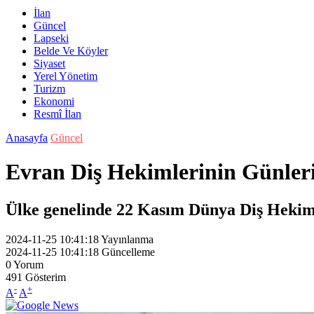
İlan
Güncel
Lapseki
Belde Ve Köyler
Siyaset
Yerel Yönetim
Turizm
Ekonomi
Resmî İlan
Anasayfa
Güncel
Evran Diş Hekimlerinin Günler
Ülke genelinde 22 Kasım Dünya Diş Hekimliğ
2024-11-25 10:41:18
Yayınlanma
2024-11-25 10:41:18
Güncelleme
0
Yorum
491
Gösterim
-
+
A
A