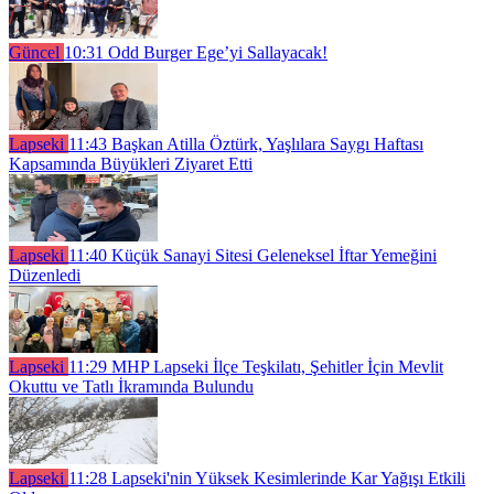
Güncel
10:31
Odd Burger Ege’yi Sallayacak!
Lapseki
11:43
Başkan Atilla Öztürk, Yaşlılara Saygı Haftası
Kapsamında Büyükleri Ziyaret Etti
Lapseki
11:40
Küçük Sanayi Sitesi Geleneksel İftar Yemeğini
Düzenledi
Lapseki
11:29
MHP Lapseki İlçe Teşkilatı, Şehitler İçin Mevlit
Okuttu ve Tatlı İkramında Bulundu
Lapseki
11:28
Lapseki'nin Yüksek Kesimlerinde Kar Yağışı Etkili