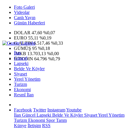
Foto Galeri
Videolar
Canlı Yayın
Günün Haberleri
DOLAR
47,60
%0,07
EURO
55,11
%0,19
G.ALTIN
6.517,46
%0,33
GÜMÜŞ
95
%0,18
İlan
IMKB
13.703,13
%0,00
Güncel
BITCOIN
64.796
%0,79
Lapseki
Belde Ve Köyler
Siyaset
Yerel Yönetim
Turizm
Ekonomi
Resmî İlan
Facebook
Twitter
Instagram
Youtube
İlan
Güncel
Lapseki
Belde Ve Köyler
Siyaset
Yerel Yönetim
Turizm
Ekonomi
Spor
Tarım
Künye
İletişim
RSS