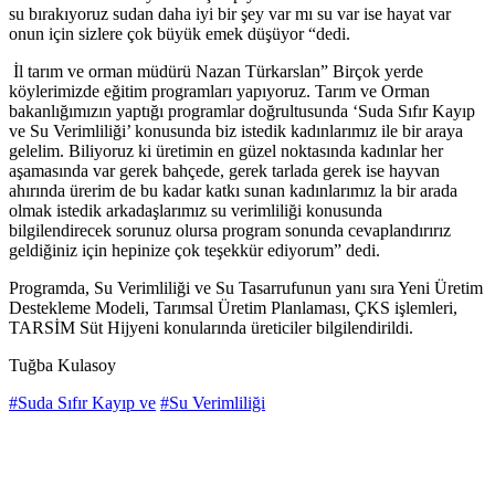
su bırakıyoruz sudan daha iyi bir şey var mı su var ise hayat var
onun için sizlere çok büyük emek düşüyor “dedi.
İl tarım ve orman müdürü Nazan Türkarslan” Birçok yerde
köylerimizde eğitim programları yapıyoruz. Tarım ve Orman
bakanlığımızın yaptığı programlar doğrultusunda ‘Suda Sıfır Kayıp
ve Su Verimliliği’ konusunda biz istedik kadınlarımız ile bir araya
gelelim. Biliyoruz ki üretimin en güzel noktasında kadınlar her
aşamasında var gerek bahçede, gerek tarlada gerek ise hayvan
ahırında ürerim de bu kadar katkı sunan kadınlarımız la bir arada
olmak istedik arkadaşlarımız su verimliliği konusunda
bilgilendirecek sorunuz olursa program sonunda cevaplandırırız
geldiğiniz için hepinize çok teşekkür ediyorum” dedi.
Programda, Su Verimliliği ve Su Tasarrufunun yanı sıra Yeni Üretim
Destekleme Modeli, Tarımsal Üretim Planlaması, ÇKS işlemleri,
TARSİM Süt Hijyeni konularında üreticiler bilgilendirildi.
Tuğba Kulasoy
#Suda Sıfır Kayıp ve
#Su Verimliliği