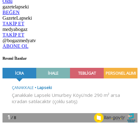
Oldu
gazetelapseki
BEĞEN
GazeteLapseki
TAKİP ET
medyabogaz
TAKİP ET
@bogazmedyatv
ABONE OL
Resmî İlanlar