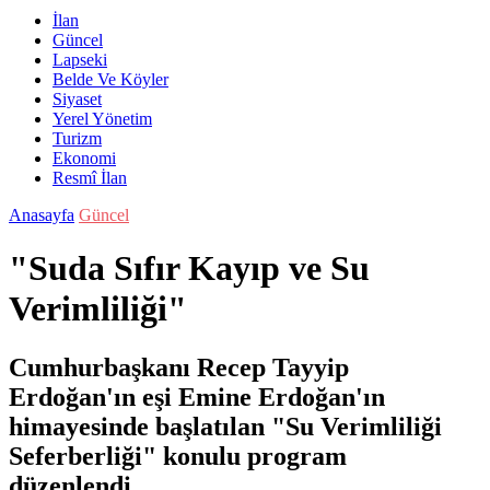
İlan
Güncel
Lapseki
Belde Ve Köyler
Siyaset
Yerel Yönetim
Turizm
Ekonomi
Resmî İlan
Anasayfa
Güncel
"Suda Sıfır Kayıp ve Su
Verimliliği"
Cumhurbaşkanı Recep Tayyip
Erdoğan'ın eşi Emine Erdoğan'ın
himayesinde başlatılan "Su Verimliliği
Seferberliği" konulu program
düzenlendi.