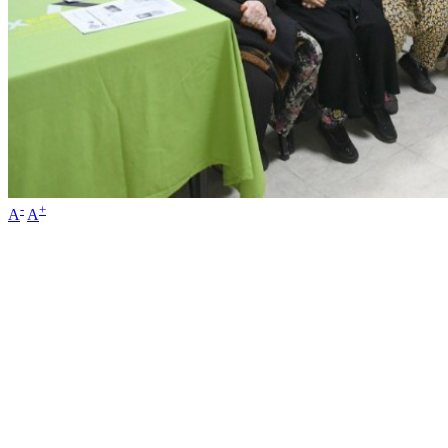
-
+
A
A