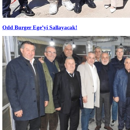
Odd Burger Ege’yi Sallayacak!