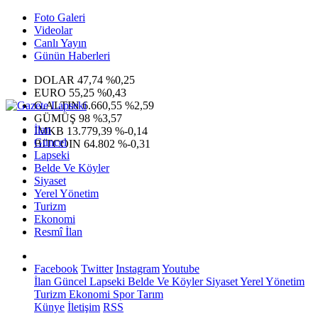
Foto Galeri
Videolar
Canlı Yayın
Günün Haberleri
DOLAR
47,74
%0,25
EURO
55,25
%0,43
G.ALTIN
6.660,55
%2,59
GÜMÜŞ
98
%3,57
İlan
IMKB
13.779,39
%-0,14
Güncel
BITCOIN
64.802
%-0,31
Lapseki
Belde Ve Köyler
Siyaset
Yerel Yönetim
Turizm
Ekonomi
Resmî İlan
Facebook
Twitter
Instagram
Youtube
İlan
Güncel
Lapseki
Belde Ve Köyler
Siyaset
Yerel Yönetim
Turizm
Ekonomi
Spor
Tarım
Künye
İletişim
RSS