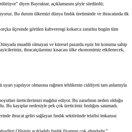
ürdürüyor” diyen Bayraktar, açıklamasını şöyle sürdürdü;
lıyoruz. Bu durum ülkemizi dünya fındık üretiminde ve ihracatında ilk
 Borçka ilçesinde görülen kahverengi kokarca zararlısı bugün tüm
ı. Dünyada muadili olmayan ve küresel pazarda eşsiz bir konuma sahip
ayicilerimiz, ihracatçılarımız kısacası ülke ekonomimiz etkilenecek,
ü uyarı yapılıyor olmasına rağmen tehlikenin ciddiyeti tam anlamıyla
oyutları üreticilerimizi mağdur ediyor. Bu zararlının neden olduğu
u. Bu kayıplar nedeniyle pek çok üreticimiz fındığını satamadı.
nde ihracat geliri sağlayan fındık sektöründe telafisi imkansız
lleri Ofisinin açıkladığı fındık fiyatının çok altındadır.”