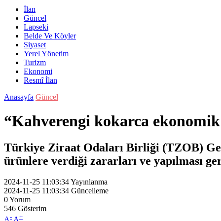
İlan
Güncel
Lapseki
Belde Ve Köyler
Siyaset
Yerel Yönetim
Turizm
Ekonomi
Resmî İlan
Anasayfa
Güncel
“Kahverengi kokarca ekonomik t
Türkiye Ziraat Odaları Birliği (TZOB) Gen
ürünlere verdiği zararları ve yapılması ge
2024-11-25 11:03:34
Yayınlanma
2024-11-25 11:03:34
Güncelleme
0
Yorum
546
Gösterim
-
+
A
A