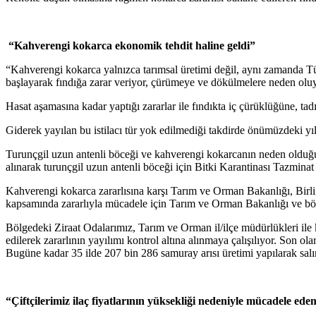
“Kahverengi kokarca ekonomik tehdit haline geldi”
“Kahverengi kokarca yalnızca tarımsal üretimi değil, aynı zamanda Tür
başlayarak fındığa zarar veriyor, çürümeye ve dökülmelere neden oluy
Hasat aşamasına kadar yaptığı zararlar ile fındıkta iç çürüklüğüne,
Giderek yayılan bu istilacı tür yok edilmediği takdirde önümüzdeki yıll
Turunçgil uzun antenli böceği ve kahverengi kokarcanın neden olduğu 
alınarak turunçgil uzun antenli böceği için Bitki Karantinası Tazminat
Kahverengi kokarca zararlısına karşı Tarım ve Orman Bakanlığı, Bir
kapsamında zararlıyla mücadele için Tarım ve Orman Bakanlığı ve bölge
Bölgedeki Ziraat Odalarımız, Tarım ve Orman il/ilçe müdürlükleri ile ko
edilerek zararlının yayılımı kontrol altına alınmaya çalışılıyor. Son 
Bugüne kadar 35 ilde 207 bin 286 samuray arısı üretimi yapılarak salım 
“Çiftçilerimiz ilaç fiyatlarının yüksekliği nedeniyle mücadele ede