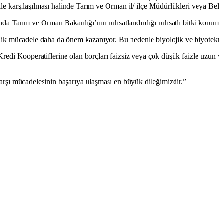
le karşılaşılması halinde Tarım ve Orman il/ ilçe Müdürlükleri veya Bele
 Tarım ve Orman Bakanlığı’nın ruhsatlandırdığı ruhsatlı bitki koruma ür
 mücadele daha da önem kazanıyor. Bu nedenle biyolojik ve biyoteknik
Kredi Kooperatiflerine olan borçları faizsiz veya çok düşük faizle uzu
a karşı mücadelesinin başarıya ulaşması en büyük dileğimizdir.”