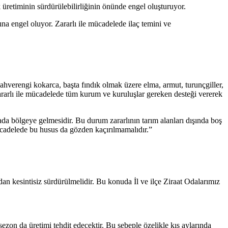
 üretiminin sürdürülebilirliğinin önünde engel oluşturuyor.
ına engel oluyor. Zararlı ile mücadelede ilaç temini ve
ahverengi kokarca, başta fındık olmak üzere elma, armut, turunçgiller,
 zararlı ile mücadelede tüm kurum ve kuruluşlar gereken desteği vererek
sada bölgeye gelmesidir. Bu durum zararlının tarım alanları dışında boş
ücadelede bu husus da gözden kaçırılmamalıdır.”
an kesintisiz sürdürülmelidir. Bu konuda İl ve ilçe Ziraat Odalarımız
.
ezon da üretimi tehdit edecektir. Bu sebeple özelikle kış aylarında