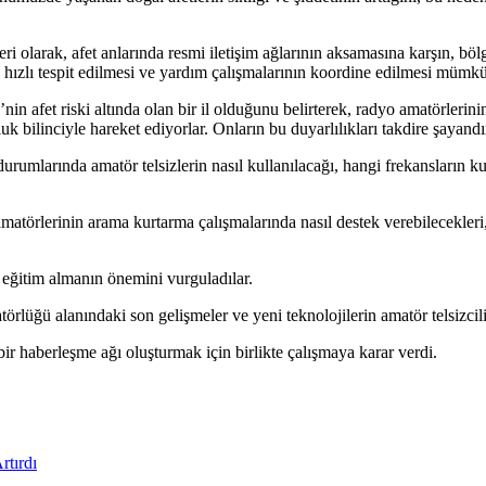
larak, afet anlarında resmi iletişim ağlarının aksamasına karşın, bölg
a hızlı tespit edilmesi ve yardım çalışmalarının koordine edilmesi mümk
n afet riski altında olan bir il olduğunu belirterek, radyo amatörlerin
k bilinciyle hareket ediyorlar. Onların bu duyarlılıkları takdire şayand
urumlarında amatör telsizlerin nasıl kullanılacağı, hangi frekansların k
rinin arama kurtarma çalışmalarında nasıl destek verebilecekleri, enka
k eğitim almanın önemini vurguladılar.
üğü alanındaki son gelişmeler ve yeni teknolojilerin amatör telsizciliğe
bir haberleşme ağı oluşturmak için birlikte çalışmaya karar verdi.
rtırdı