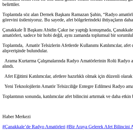
belirttiler.
Toplantıda söz alan Dernek Başkanı Ramazan Şahin, “Radyo amatörleri o
görevini üstleniyoruz. Bu sayede, afet bölgelerindeki ihtiyaçların dah
Çanakkale İl Başkanı Abidin Çakır ise yaptığı konuşmada, Çanakkale’ni
amatörleri, sadece bir hobi değil, aynı zamanda toplumsal bir sorumlulu
Toplantıda, Amatör Telsizlerin Afetlerde Kullanımı Katılımcılar, afet d
alışverişinde bulundular.
Arama Kurtarma Çalışmalarında Radyo Amatörlerinin Rolü Radyo amatörle
alındı.
Afet Eğitimi Katılımcılar, afetlere hazırlıklı olmak için düzenli olara
Yeni Teknolojilerin Amatör Telsizciliğe Entegre Edilmesi Radyo amatörl
Toplantının sonunda, katılımcılar afet bilincini artırmak ve daha etkin 
Haber Merkezi
#Çanakkale’de Radyo Amatörleri
#Bir Araya Gelerek Afet Bilincini A