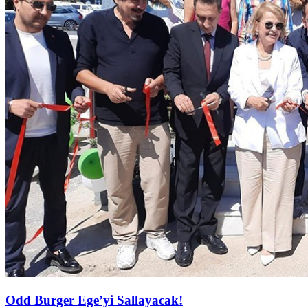
Odd Burger Ege’yi Sallayacak!