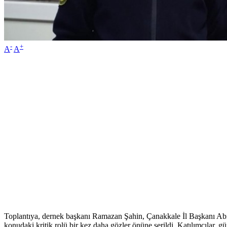
-
+
A
A
Toplantıya, dernek başkanı Ramazan Şahin, Çanakkale İl Başkanı Abid
konudaki kritik rolü bir kez daha gözler önüne serildi. Katılımcılar, g