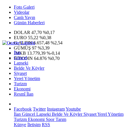
Foto Galeri
Videolar
Canlı Yayın
Günün Haberleri
DOLAR
47,70
%0,17
EURO
55,22
%0,38
G.ALTIN
6.657,48
%2,54
GÜMÜŞ
97
%3,39
İlan
IMKB
13.779,39
%-0,14
Güncel
BITCOIN
64.876
%0,70
Lapseki
Belde Ve Köyler
Siyaset
Yerel Yönetim
Turizm
Ekonomi
Resmî İlan
Facebook
Twitter
Instagram
Youtube
İlan
Güncel
Lapseki
Belde Ve Köyler
Siyaset
Yerel Yönetim
Turizm
Ekonomi
Spor
Tarım
Künye
İletişim
RSS