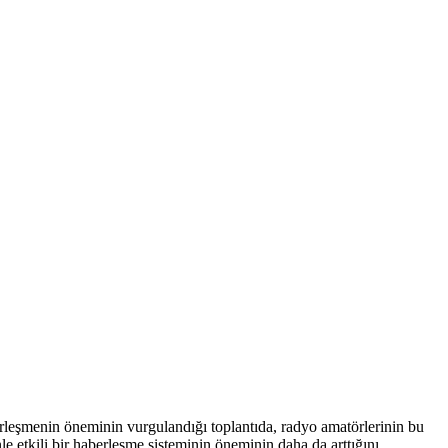
leşmenin öneminin vurgulandığı toplantıda, radyo amatörlerinin bu
le etkili bir haberleşme sisteminin öneminin daha da arttığını