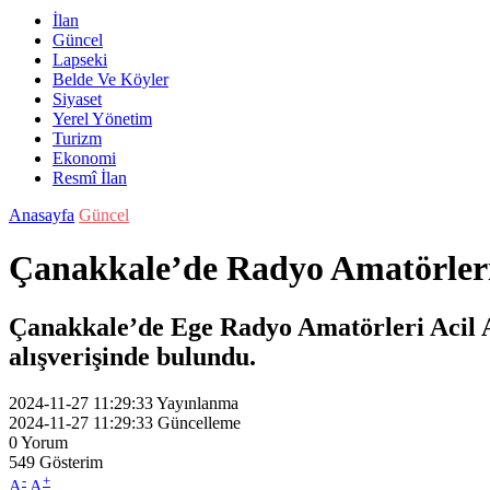
İlan
Güncel
Lapseki
Belde Ve Köyler
Siyaset
Yerel Yönetim
Turizm
Ekonomi
Resmî İlan
Anasayfa
Güncel
Çanakkale’de Radyo Amatörleri 
Çanakkale’de Ege Radyo Amatörleri Acil Af
alışverişinde bulundu.
2024-11-27 11:29:33
Yayınlanma
2024-11-27 11:29:33
Güncelleme
0
Yorum
549
Gösterim
-
+
A
A