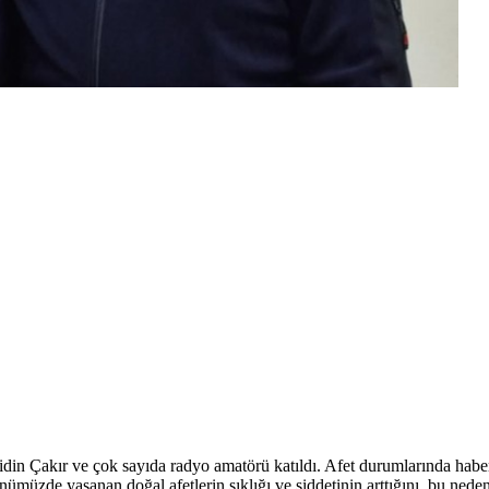
in Çakır ve çok sayıda radyo amatörü katıldı. Afet durumlarında haber
ünümüzde yaşanan doğal afetlerin sıklığı ve şiddetinin arttığını, bu neden