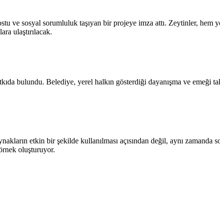
ostu ve sosyal sorumluluk taşıyan bir projeye imza attı. Zeytinler, he
ara ulaştırılacak.
kıda bulundu. Belediye, yerel halkın gösterdiği dayanışma ve emeği takdi
ynakların etkin bir şekilde kullanılması açısından değil, aynı zamand
 örnek oluşturuyor.