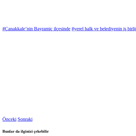
#Çanakkale’nin Bayramiç ilçesinde
#yerel halk ve belediyenin iş birli
Önceki
Sonraki
Bunlar da ilginizi çekebilir