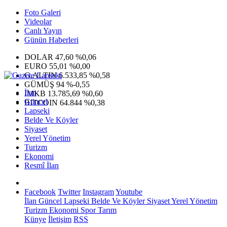
Foto Galeri
Videolar
Canlı Yayın
Günün Haberleri
DOLAR
47,60
%0,06
EURO
55,01
%0,00
G.ALTIN
6.533,85
%0,58
GÜMÜŞ
94
%-0,55
İlan
IMKB
13.785,69
%0,60
Güncel
BITCOIN
64.844
%0,38
Lapseki
Belde Ve Köyler
Siyaset
Yerel Yönetim
Turizm
Ekonomi
Resmî İlan
Facebook
Twitter
Instagram
Youtube
İlan
Güncel
Lapseki
Belde Ve Köyler
Siyaset
Yerel Yönetim
Turizm
Ekonomi
Spor
Tarım
Künye
İletişim
RSS