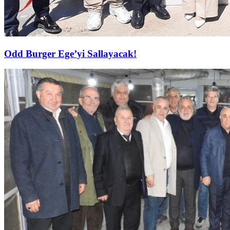
Odd Burger Ege’yi Sallayacak!