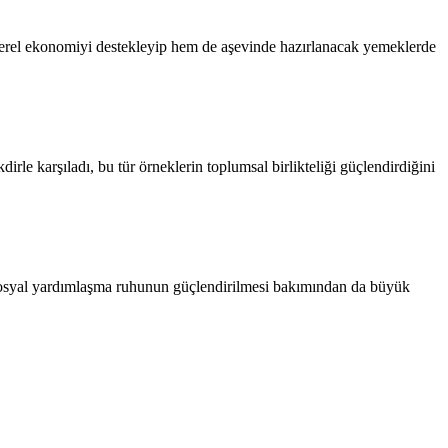
m yerel ekonomiyi destekleyip hem de aşevinde hazırlanacak yemeklerde
rle karşıladı, bu tür örneklerin toplumsal birlikteliği güçlendirdiğini
a sosyal yardımlaşma ruhunun güçlendirilmesi bakımından da büyük