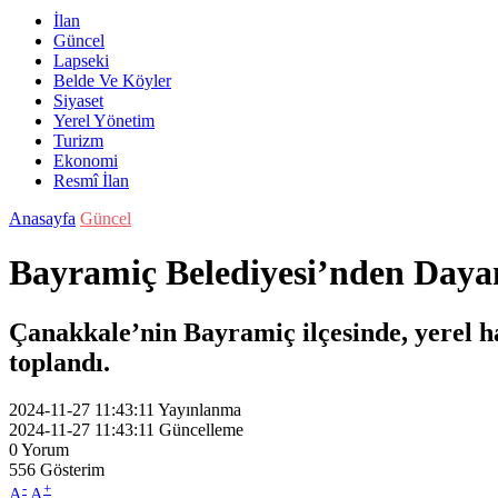
İlan
Güncel
Lapseki
Belde Ve Köyler
Siyaset
Yerel Yönetim
Turizm
Ekonomi
Resmî İlan
Anasayfa
Güncel
Bayramiç Belediyesi’nden Dayan
Çanakkale’nin Bayramiç ilçesinde, yerel hal
toplandı.
2024-11-27 11:43:11
Yayınlanma
2024-11-27 11:43:11
Güncelleme
0
Yorum
556
Gösterim
-
+
A
A