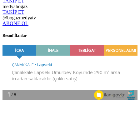
TAKİP ET
medyabogaz
TAKİP ET
@bogazmedyatv
ABONE OL
Resmî İlanlar