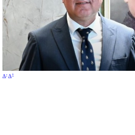
-
+
A
A