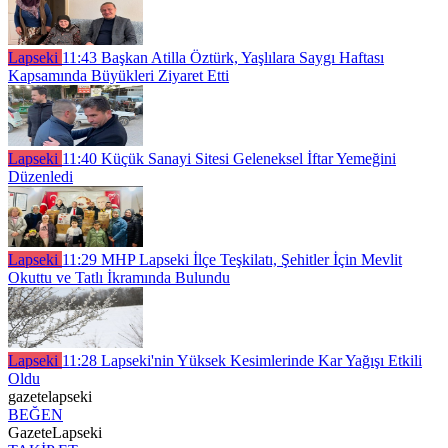
Lapseki
11:43
Başkan Atilla Öztürk, Yaşlılara Saygı Haftası
Kapsamında Büyükleri Ziyaret Etti
Lapseki
11:40
Küçük Sanayi Sitesi Geleneksel İftar Yemeğini
Düzenledi
Lapseki
11:29
MHP Lapseki İlçe Teşkilatı, Şehitler İçin Mevlit
Okuttu ve Tatlı İkramında Bulundu
Lapseki
11:28
Lapseki'nin Yüksek Kesimlerinde Kar Yağışı Etkili
Oldu
gazetelapseki
BEĞEN
GazeteLapseki