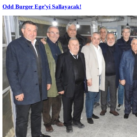
Odd Burger Ege’yi Sallayacak!