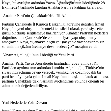
Kaya, bu ayrılığın ardından Yavuz Ağıralioğlu’nun liderliğinde 28
Ekim 2024 tarihinde kurulan Anahtar Parti’ye katılma kararı aldı.
Anahtar Parti’nin Çanakkale’deki İlk Adımı
Partinin Çanakkale İl Kurucu Başkanlığı görevine getirilen İsmail
Kaya, bu yeni oluşumun kentteki temsilcisi olarak yerel siyasette
güçlü bir duruş sergilemeye hazırlanıyor. Anahtar Parti’nin hedefleri
doğrultusunda Çanakkale’de etkin bir siyasi yapı oluşturmayı
amaçlayan Kaya, “Çanakkale için çalışmaya ve vatandaşlarımızın
sorunlarına çözüm üretmeye devam edeceğiz” mesajını verdi.
Yavuz Ağıralioğlu’nun Liderliği ve Yeni Parti
Anahtar Parti, Yavuz Ağıralioğlu tarafından, 2023 yılında İYİ
Parti’den ayrılmasının ardından kuruldu. Ağıralioğlu, Türkiye’nin
siyasi ihtiyaçlarına cevap verecek, yenilikçi ve çözüm odaklı bir
parti hedefiyle yola çıktı. İsmail Kaya’nın il başkanı olarak atanması,
partinin Çanakkale’deki varlığını güçlendirme yolunda önemli bir
adım olarak değerlendiriliyor.
Yeni Hedeflerle Yola Devam
İsmail Kaya, Anahtar Parti’nin Çanakkale’deki siyasi çalışmalarını