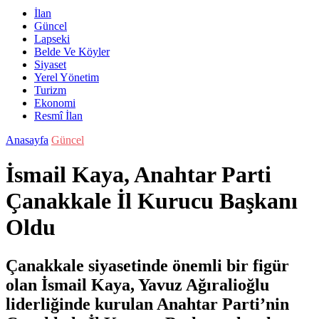
İlan
Güncel
Lapseki
Belde Ve Köyler
Siyaset
Yerel Yönetim
Turizm
Ekonomi
Resmî İlan
Anasayfa
Güncel
İsmail Kaya, Anahtar Parti
Çanakkale İl Kurucu Başkanı
Oldu
Çanakkale siyasetinde önemli bir figür
olan İsmail Kaya, Yavuz Ağıralioğlu
liderliğinde kurulan Anahtar Parti’nin