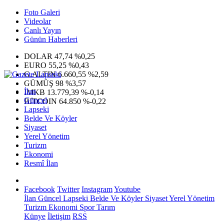
Foto Galeri
Videolar
Canlı Yayın
Günün Haberleri
DOLAR
47,74
%0,25
EURO
55,25
%0,43
G.ALTIN
6.660,55
%2,59
GÜMÜŞ
98
%3,57
İlan
IMKB
13.779,39
%-0,14
Güncel
BITCOIN
64.850
%-0,22
Lapseki
Belde Ve Köyler
Siyaset
Yerel Yönetim
Turizm
Ekonomi
Resmî İlan
Facebook
Twitter
Instagram
Youtube
İlan
Güncel
Lapseki
Belde Ve Köyler
Siyaset
Yerel Yönetim
Turizm
Ekonomi
Spor
Tarım
Künye
İletişim
RSS