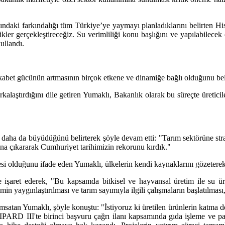
daki farkındalığı tüm Türkiye’ye yaymayı planladıklarını belirten Hisa
kinlikler gerçekleştireceğiz. Su verimliliği konu başlığını ve yapılabile
ullandı.
bet gücünün artmasının birçok etkene ve dinamiğe bağlı olduğunu beli
kalaştırdığını dile getiren Yumaklı, Bakanlık olarak bu süreçte üreticil
n daha da büyüdüğünü belirterek şöyle devam etti: "Tarım sektörüne stra
tona çıkararak Cumhuriyet tarihimizin rekorunu kırdık."
esi olduğunu ifade eden Yumaklı, ülkelerin kendi kaynaklarını gözetere
 işaret ederek, "Bu kapsamda bitkisel ve hayvansal üretim ile su ürü
timin yaygınlaştırılması ve tarım sayımıyla ilgili çalışmaların başlatılma
nımsatan Yumaklı, şöyle konuştu: "İstiyoruz ki üretilen ürünlerin katma
. IPARD III'te birinci başvuru çağrı ilanı kapsamında gıda işleme ve 