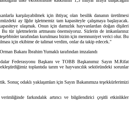
andığına ülke ekonomisine katkısının 1,3 milyar liraya ulaşacağını
anlarla karşılayabilmek için ihtiyaç olan besilik dananın üretilmesi
 Önümüzdeki ay Iğdır işletmemiz tam kapasiteyle çalışmaya başlayacak.
 kapasiteye ulaşmak. Onun için damızlık hayvanlardan doğan dişileri
u tür işletmelerin artmasını önemsiyoruz. Sizlerin de imkanlarınız
eşebbisler tarafından kurulması bizim için memnuniyet verici olur. Bu
ması için ekibime de talimat verdim, onlar da takip edecek."
e Orman Bakanı İbrahim Yumaklı tarafından imzalandı
dalar Federasyonu Başkanı ve TOBB Başkanımız Sayın M.Rifat
kleştirdiğimiz toplantıda tarım ve hayvancılık sektöründeki sorunlar
ttik. Sonuç odaklı yaklaşımları için Sayın Bakanımıza teşekkürlerimizi
liğinde farkındalık artırıcı ve bilgilendirici çeşitli etkinlikler