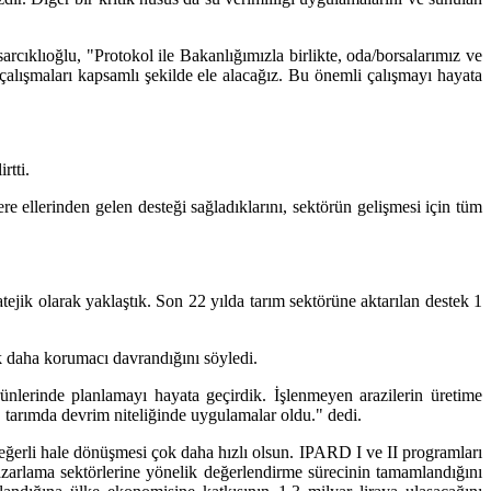
rcıklıoğlu, "Protokol ile Bakanlığımızla birlikte, oda/borsalarımız ve
cek çalışmaları kapsamlı şekilde ele alacağız. Bu önemli çalışmayı hayata
rtti.
ere ellerinden gelen desteği sağladıklarını, sektörün gelişmesi için tüm
tejik olarak yaklaştık. Son 22 yılda tarım sektörüne aktarılan destek 1
k daha korumacı davrandığını söyledi.
nlerinde planlamayı hayata geçirdik. İşlenmeyen arazilerin üretime
sı, tarımda devrim niteliğinde uygulamalar oldu." dedi.
 değerli hale dönüşmesi çok daha hızlı olsun. IPARD I ve II programları
pazarlama sektörlerine yönelik değerlendirme sürecinin tamamlandığını