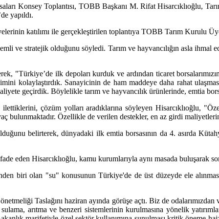
rsaları Konsey Toplantısı, TOBB Başkanı M. Rifat Hisarcıklıoğlu, Tar
de yapıldı.
üyelerinin katılımı ile gerçekleştirilen toplantıya TOBB Tarım Kurulu Ü
nemli ve stratejik olduğunu söyledi. Tarım ve hayvancılığın asla ihmal ed
irterek, "Türkiye’de ilk depoları kurduk ve ardından ticaret borsalarımızı
işimini kolaylaştırdık. Sanayicinin de ham maddeye daha rahat ulaşması
aaliyete geçirdik. Böylelikle tarım ve hayvancılık ürünlerinde, emtia bo
e ilettiklerini, çözüm yolları aradıklarına söyleyen Hisarcıklıoğlu, "Öz
yaç bulunmaktadır. Özellikle de verilen destekler, en az girdi maliyetle
i olduğunu belirterek, dünyadaki ilk emtia borsasının da 4. asırda Kütah
u ifade eden Hisarcıklıoğlu, kamu kurumlarıyla aynı masada buluşarak so
den biri olan "su" konusunun Türkiye'de de üst düzeyde ele alınmasına
önetmeliği Taslağını haziran ayında görüşe açtı. Biz de odalarımızdan v
a sulama, arıtma ve benzeri sistemlerinin kurulmasına yönelik yatırımla
akanlık marifetiyle özel sektör kullanımına sunulması kritik öneme haizd