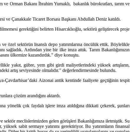
ım ve Orman Bakanı İbrahim Yumaklı, bakanlık bürokratları, tarım ve
yesi ve Çanakkale Ticaret Borsası Başkanı Abdullah Deniz katıldı.
ilmemesi gerektiğini belirten Hisarcıklıoğlu, sektörü geliştirecek proje
n ve özel sektörün lisanslı depo yatırımlarına öncülük ettik. Böylelikle
nı sağladık. Ardından yine bir ilke imza attık. Tarım Bakanlığımızın
rsasını ülkemize kazandırdık." diye konuştu.
ellikle yakıt, gübre, yem gibi girdi maliyetlerindeki yüksek artışların,
rindeki artış seviyesinde olmalıdır." değerlendirmesinde bulundu.
ya-Çavdarhisar’daki Aizonai antik kentinde faaliyete geçtiğinin tespit
runlara çözüm arandığını aktardı.
 yönelik çok faydalı işlere imza atıldığına dikkati çekerek, şunları
e sektör meclislerimizden gelen görüşleri Bakanlığımıza iletmiştik. Su
r, yüksek sabit sermaye yatırımı gerektiriyor. Bu yatırımların finansal
ir. Diğer bir kritik husus da su verimliliği uygulamalarını ve sunulan