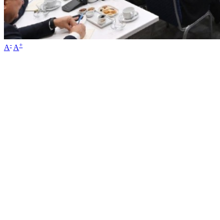
-
+
A
A