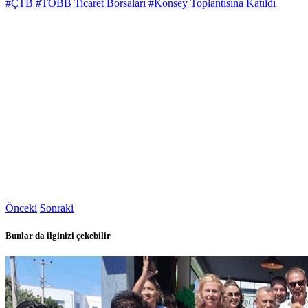
#ÇTB
#TOBB Ticaret Borsaları
#Konsey Toplantısına Katıldı
Önceki
Sonraki
Bunlar da ilginizi çekebilir