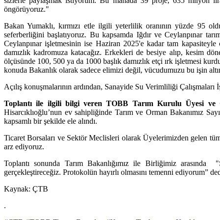
sizlerle paylaşmak istiyorum. Bu manada 39 proje, 635 milyon lira
öngörüyoruz."
Bakan Yumaklı, kırmızı etle ilgili yeterlilik oranının yüzde 95 old
seferberliğini başlatıyoruz. Bu kapsamda Iğdır ve Ceylanpınar tarım 
Ceylanpınar işletmesinin ise Haziran 2025'e kadar tam kapasiteyle 
damızlık kadromuza katacağız. Erkekleri de besiye alıp, kesim dön
ölçüsünde 100, 500 ya da 1000 başlık damızlık etçi ırk işletmesi kur
konuda Bakanlık olarak sadece elimizi değil, vücudumuzu bu işin altı
Açılış konuşmalarının ardından, Sanayide Su Verimliliği Çalışmaları
Toplantı ile ilgili bilgi veren TOBB Tarım Kurulu Üyesi v
Hisarcıklıoğlu’nun ev sahipliğinde Tarım ve Orman Bakanımız Sayın İ
kapsamlı bir şekilde ele alındı.
Ticaret Borsaları ve Sektör Meclisleri olarak Üyelerimizden gelen tüm
arz ediyoruz.
Toplantı sonunda Tarım Bakanlığımız ile Birliğimiz arasında "Su V
gerçekleştireceğiz. Protokolün hayırlı olmasını temenni ediyorum” ded
Kaynak: ÇTB
.