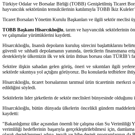
Türkiye Odalar ve Borsalar Birliği (TOBB) Genişletilmiş Ticaret Bo
hayvancılık sektörünün temsilcilerinin katılımıyla TOBB İkiz Kuleler’
Ticaret Borsaları Yönetim Kurulu Başkanları ve ilgili sektör meclisi 
TOBB Başkanı Hisarcıklıoğlu
, tarım ve hayvancılık sektörlerinin ö
ve çalışmalar yürüttüklerini kaydetti.
Hisarcıklıoğlu, lisanslı depoların kuruluş sürecini başlattıklarını bel
güvenli ve sıhhatli depolamanın yanında, üreticilerin finansmana er
destekleriyle ülkemizin ilk ve tek ürün ihtisas borsası olan TÜRİB’i f
Sektöre ilişkin sahadan gelen görüş, öneri ve sıkıntıları ilgili yerler
sektörde sıkıntıya yol açtığını görüyoruz. Bu konularda tedbirlere ihti
Hisarcıklıoğlu, ticaret borsalarının tarımsal ürün ticaretinin merkez
edildiğini söyledi.
Sektörlerin lider şirketlerin de sektör meclisleri bünyesinde olduğun
Hisarcıklıoğlu, bütün dünyada ülkelerin öncelikli gündem maddelerin
kaydetti:
"Bakanlığımız ülke açısından önemli bir çalışma olan Su Verimliliği Y
verimliliği hedeflerinin başarıyla gerçekleştirilebilmesi için, damlam
olarak desteklenmesi adına, teşvik ve hibe destek programlarının da B