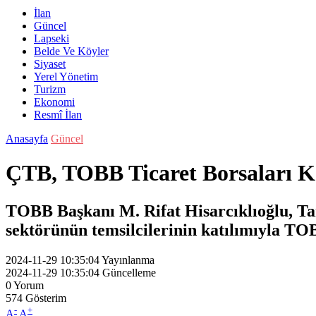
İlan
Güncel
Lapseki
Belde Ve Köyler
Siyaset
Yerel Yönetim
Turizm
Ekonomi
Resmî İlan
Anasayfa
Güncel
ÇTB, TOBB Ticaret Borsaları Ko
TOBB Başkanı M. Rifat Hisarcıklıoğlu, Ta
sektörünün temsilcilerinin katılımıyla TOB
2024-11-29 10:35:04
Yayınlanma
2024-11-29 10:35:04
Güncelleme
0
Yorum
574
Gösterim
-
+
A
A