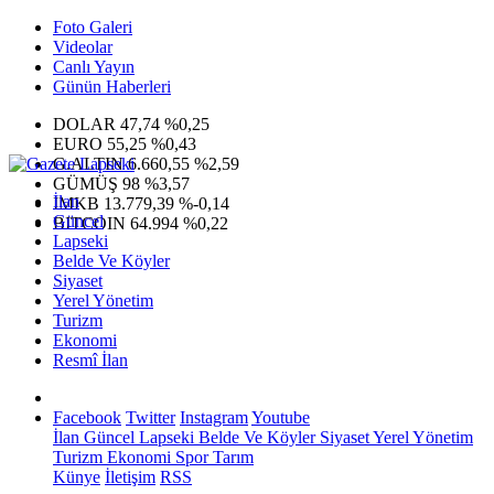
Foto Galeri
Videolar
Canlı Yayın
Günün Haberleri
DOLAR
47,74
%0,25
EURO
55,25
%0,43
G.ALTIN
6.660,55
%2,59
GÜMÜŞ
98
%3,57
İlan
IMKB
13.779,39
%-0,14
Güncel
BITCOIN
64.994
%0,22
Lapseki
Belde Ve Köyler
Siyaset
Yerel Yönetim
Turizm
Ekonomi
Resmî İlan
Facebook
Twitter
Instagram
Youtube
İlan
Güncel
Lapseki
Belde Ve Köyler
Siyaset
Yerel Yönetim
Turizm
Ekonomi
Spor
Tarım
Künye
İletişim
RSS