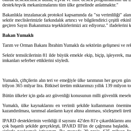
destek/teşvik mekanizmalarını tüm ülke genelinde anlatmaktır."
Bakanlıkla imzalanacak protokol kapsamında da "su verimliliği" alanın
sektör meclislerimizle farkındalık artırıcı ve bilgilendirici çeşitli et
geçiren Sayın Bakanımıza teşekkürlerimizi arz ediyoruz." ifadelerini k
Bakan Yumaklı
Tarım ve Orman Bakanı İbrahim Yumaklı da sektörün gelişmesi ve reka
Sektör temsilcilerinin 81 ilde büyük emekle ekip, biçip, işleyerek, mar
imkanları seferber ettiklerini söyledi.
Yumaklı, çiftçilerin alın teri ve emeğiyle ülke tarımının her geçen gü
trilyon 365 milyar lira. Bitkisel üretim miktarımızı yıllık 139 milyon 
Bütün ülkeler için gıda arz güvenliği konusunun milli güvenlik mesel
Yumaklı, ülke kaynaklarını en verimli şekilde kullanmanın önemine
kazandırılması, tarımsal alanların kayıt altına alınması, sözleşmeli üre
IPARD desteklerinin verildiği il sayısını 42'den 81'e çıkardıklarını a
çok başarılı şekilde gerçekleşti, IPARD III'ün de çağrısına başladık