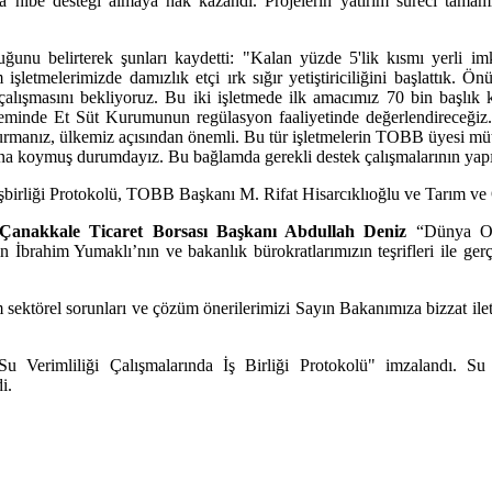
 hibe desteği almaya hak kazandı. Projelerin yatırım süreci tamaml
uğunu belirterek şunları kaydetti: "Kalan yüzde 5'lik kısmı yerli imk
işletmelerimizde damızlık etçi ırk sığır yetiştiriciliğini başlattık.
çalışmasını bekliyoruz. Bu iki işletmede ilk amacımız 70 bin başlık
eminde Et Süt Kurumunun regülasyon faaliyetinde değerlendireceğiz. B
durmanız, ülkemiz açısından önemli. Bu tür işletmelerin TOBB üyesi müt
na koymuş durumdayız. Bu bağlamda gerekli destek çalışmalarının yapıl
 İşbirliği Protokolü, TOBB Başkanı M. Rifat Hisarcıklıoğlu ve Tarım v
e Çanakkale Ticaret Borsası Başkanı Abdullah Deniz
“Dünya O
brahim Yumaklı’nın ve bakanlık bürokratlarımızın teşrifleri ile gerçe
 sektörel sorunları ve çözüm önerilerimizi Sayın Bakanımıza bizzat ile
erimliliği Çalışmalarında İş Birliği Protokolü" imzalandı. Su verim
i.