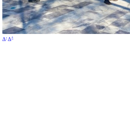
-
+
A
A