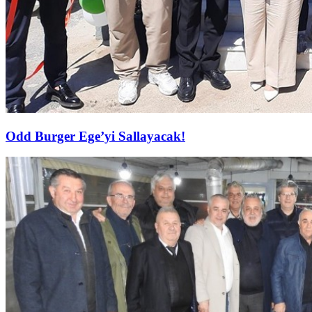
Odd Burger Ege’yi Sallayacak!