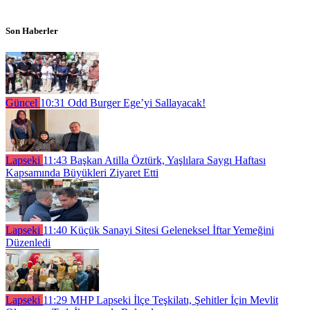
Son Haberler
Güncel
10:31
Odd Burger Ege’yi Sallayacak!
Lapseki
11:43
Başkan Atilla Öztürk, Yaşlılara Saygı Haftası
Kapsamında Büyükleri Ziyaret Etti
Lapseki
11:40
Küçük Sanayi Sitesi Geleneksel İftar Yemeğini
Düzenledi
Lapseki
11:29
MHP Lapseki İlçe Teşkilatı, Şehitler İçin Mevlit