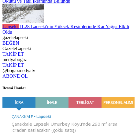
Okuttu ve Tatlı İkramında Bulundu
Lapseki
11:28
Lapseki'nin Yüksek Kesimlerinde Kar Yağışı Etkili
Oldu
gazetelapseki
BEĞEN
GazeteLapseki
TAKİP ET
medyabogaz
TAKİP ET
@bogazmedyatv
ABONE OL
Resmî İlanlar