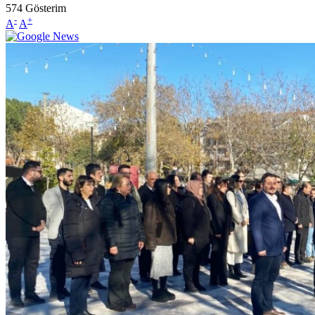
574
Gösterim
-
+
A
A