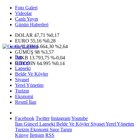
Foto Galeri
Videolar
Canlı Yayın
Günün Haberleri
DOLAR
47,71
%0,17
EURO
55,16
%0,28
G.ALTIN
6.664,30
%2,64
GÜMÜŞ
98
%3,57
İlan
IMKB
13.793,75
%-0,04
Güncel
BITCOIN
64.995
%0,14
Lapseki
Belde Ve Köyler
Siyaset
Yerel Yönetim
Turizm
Ekonomi
Resmî İlan
Facebook
Twitter
Instagram
Youtube
İlan
Güncel
Lapseki
Belde Ve Köyler
Siyaset
Yerel Yönetim
Turizm
Ekonomi
Spor
Tarım
Künye
İletişim
RSS