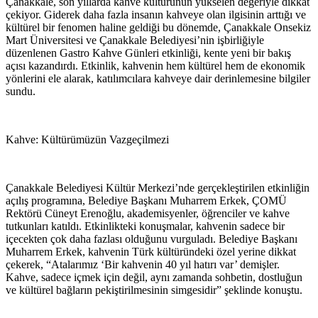
Çanakkale, son yıllarda kahve kültürünün yükselen değeriyle dikkat
çekiyor. Giderek daha fazla insanın kahveye olan ilgisinin arttığı ve
kültürel bir fenomen haline geldiği bu dönemde, Çanakkale Onsekiz
Mart Üniversitesi ve Çanakkale Belediyesi’nin işbirliğiyle
düzenlenen Gastro Kahve Günleri etkinliği, kente yeni bir bakış
açısı kazandırdı. Etkinlik, kahvenin hem kültürel hem de ekonomik
yönlerini ele alarak, katılımcılara kahveye dair derinlemesine bilgiler
sundu.
Kahve: Kültürümüzün Vazgeçilmezi
Çanakkale Belediyesi Kültür Merkezi’nde gerçekleştirilen etkinliğin
açılış programına, Belediye Başkanı Muharrem Erkek, ÇOMÜ
Rektörü Cüneyt Erenoğlu, akademisyenler, öğrenciler ve kahve
tutkunları katıldı. Etkinlikteki konuşmalar, kahvenin sadece bir
içecekten çok daha fazlası olduğunu vurguladı. Belediye Başkanı
Muharrem Erkek, kahvenin Türk kültüründeki özel yerine dikkat
çekerek, “Atalarımız ‘Bir kahvenin 40 yıl hatırı var’ demişler.
Kahve, sadece içmek için değil, aynı zamanda sohbetin, dostluğun
ve kültürel bağların pekiştirilmesinin simgesidir” şeklinde konuştu.