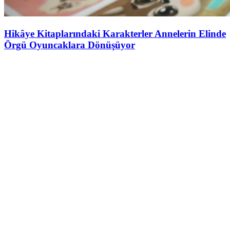
Hikâye Kitaplarındaki Karakterler Annelerin Elinde
Örgü Oyuncaklara Dönüşüyor