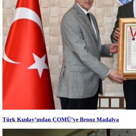
Türk Kızılay’ından ÇOMÜ’ye Bronz Madalya