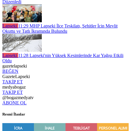
Düzenledi
Lapseki
11:29
MHP Lapseki İlçe Teşkilatı, Şehitler İçin Mevlit
Okuttu ve Tatlı İkramında Bulundu
Lapseki
11:28
Lapseki'nin Yüksek Kesimlerinde Kar Yağışı Etkili
Oldu
gazetelapseki
BEĞEN
GazeteLapseki
TAKİP ET
medyabogaz
TAKİP ET
@bogazmedyatv
ABONE OL
Resmî İlanlar