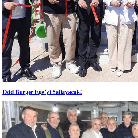
Odd Burger Ege’yi Sallayacak!