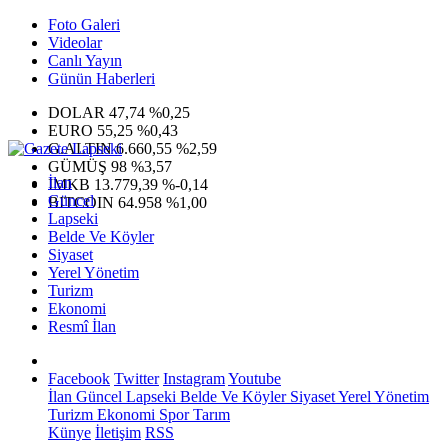
Foto Galeri
Videolar
Canlı Yayın
Günün Haberleri
DOLAR
47,74
%0,25
EURO
55,25
%0,43
G.ALTIN
6.660,55
%2,59
GÜMÜŞ
98
%3,57
İlan
IMKB
13.779,39
%-0,14
Güncel
BITCOIN
64.958
%1,00
Lapseki
Belde Ve Köyler
Siyaset
Yerel Yönetim
Turizm
Ekonomi
Resmî İlan
Facebook
Twitter
Instagram
Youtube
İlan
Güncel
Lapseki
Belde Ve Köyler
Siyaset
Yerel Yönetim
Turizm
Ekonomi
Spor
Tarım
Künye
İletişim
RSS