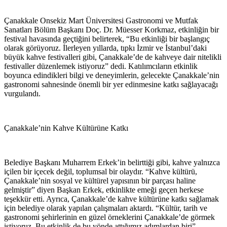
Çanakkale Onsekiz Mart Üniversitesi Gastronomi ve Mutfak
Sanatları Bölüm Başkanı Doç. Dr. Müesser Korkmaz, etkinliğin bir
festival havasında geçtiğini belirterek, “Bu etkinliği bir başlangıç
olarak görüyoruz. İlerleyen yıllarda, tıpkı İzmir ve İstanbul’daki
büyük kahve festivalleri gibi, Çanakkale’de de kahveye dair nitelikli
festivaller düzenlemek istiyoruz” dedi. Katılımcıların etkinlik
boyunca edindikleri bilgi ve deneyimlerin, gelecekte Çanakkale’nin
gastronomi sahnesinde önemli bir yer edinmesine katkı sağlayacağı
vurgulandı.
Çanakkale’nin Kahve Kültürüne Katkı
Belediye Başkanı Muharrem Erkek’in belirttiği gibi, kahve yalnızca
içilen bir içecek değil, toplumsal bir olaydır. “Kahve kültürü,
Çanakkale’nin sosyal ve kültürel yapısının bir parçası haline
gelmiştir” diyen Başkan Erkek, etkinlikte emeği geçen herkese
teşekkür etti. Ayrıca, Çanakkale’de kahve kültürüne katkı sağlamak
için belediye olarak yapılan çalışmaları aktardı. “Kültür, tarih ve
gastronomi şehirlerinin en güzel örneklerini Çanakkale’de görmek
istiyoruz. Bu etkinlik de bu yönde attığımız adımlardan biri”