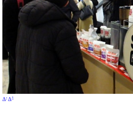
-
+
A
A