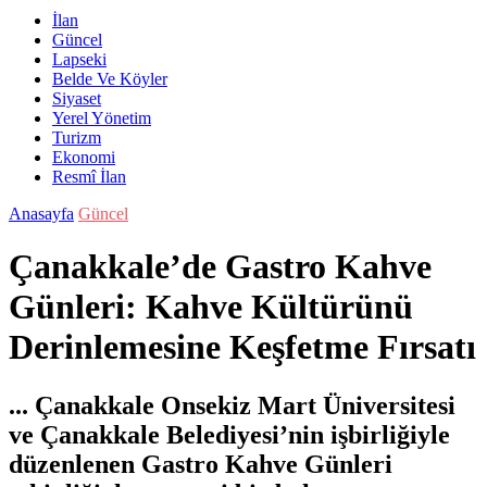
İlan
Güncel
Lapseki
Belde Ve Köyler
Siyaset
Yerel Yönetim
Turizm
Ekonomi
Resmî İlan
Anasayfa
Güncel
Çanakkale’de Gastro Kahve
Günleri: Kahve Kültürünü
Derinlemesine Keşfetme Fırsatı
... Çanakkale Onsekiz Mart Üniversitesi
ve Çanakkale Belediyesi’nin işbirliğiyle
düzenlenen Gastro Kahve Günleri