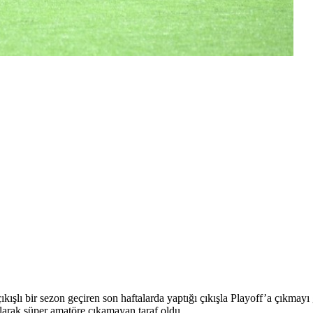
şlı bir sezon geçiren son haftalarda yaptığı çıkışla Playoff’a çıkmay
ılarak süper amatöre çıkamayan taraf oldu.