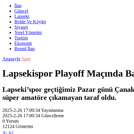
İlan
Güncel
Lapseki
Belde Ve Köyler
Siyaset
Yerel Yönetim
Turizm
Ekonomi
Resmî İlan
Anasayfa
Spor
Lapsekispor Playoff Maçında B
Lapseki’spor geçtiğimiz Pazar günü Çanakk
süper amatöre çıkamayan taraf oldu.
2025-2-26 17:00:34
Yayınlanma
2025-2-26 17:00:34
Güncelleme
0
Yorum
12124
Gösterim
-
+
A
A