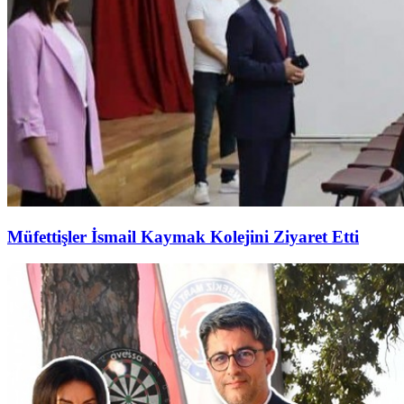
Müfettişler İsmail Kaymak Kolejini Ziyaret Etti