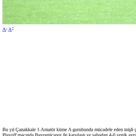
-
+
A
A
Bu yıl Çanakkale 1.Amatör küme A gurubunda mücadele eden inişli çıkı
Playoff maçında Bayramiçspor ile karşılaştı ve sahadan 4-0 yenik ayr