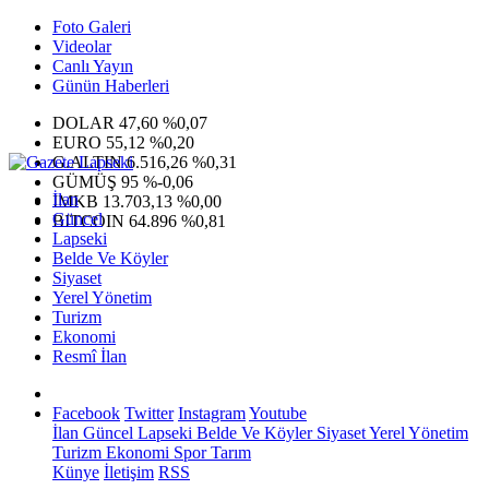
Foto Galeri
Videolar
Canlı Yayın
Günün Haberleri
DOLAR
47,60
%0,07
EURO
55,12
%0,20
G.ALTIN
6.516,26
%0,31
GÜMÜŞ
95
%-0,06
İlan
IMKB
13.703,13
%0,00
Güncel
BITCOIN
64.896
%0,81
Lapseki
Belde Ve Köyler
Siyaset
Yerel Yönetim
Turizm
Ekonomi
Resmî İlan
Facebook
Twitter
Instagram
Youtube
İlan
Güncel
Lapseki
Belde Ve Köyler
Siyaset
Yerel Yönetim
Turizm
Ekonomi
Spor
Tarım
Künye
İletişim
RSS