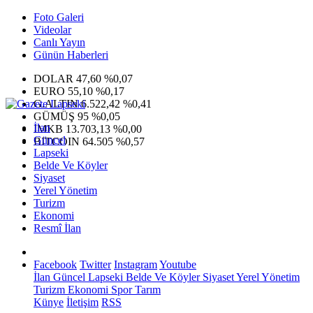
Foto Galeri
Videolar
Canlı Yayın
Günün Haberleri
DOLAR
47,60
%0,07
EURO
55,10
%0,17
G.ALTIN
6.522,42
%0,41
GÜMÜŞ
95
%0,05
İlan
IMKB
13.703,13
%0,00
Güncel
BITCOIN
64.505
%0,57
Lapseki
Belde Ve Köyler
Siyaset
Yerel Yönetim
Turizm
Ekonomi
Resmî İlan
Facebook
Twitter
Instagram
Youtube
İlan
Güncel
Lapseki
Belde Ve Köyler
Siyaset
Yerel Yönetim
Turizm
Ekonomi
Spor
Tarım
Künye
İletişim
RSS