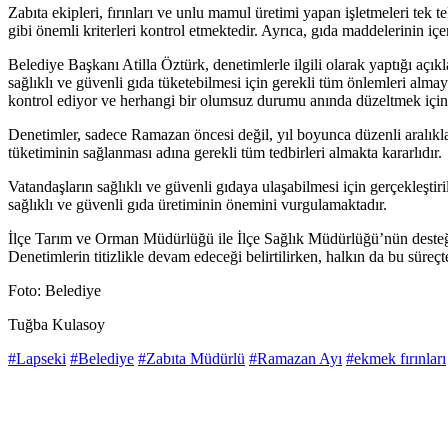
Zabıta ekipleri, fırınları ve unlu mamul üretimi yapan işletmeleri tek t
gibi önemli kriterleri kontrol etmektedir. Ayrıca, gıda maddelerinin içer
Belediye Başkanı Atilla Öztürk, denetimlerle ilgili olarak yaptığı aç
sağlıklı ve güvenli gıda tüketebilmesi için gerekli tüm önlemleri alm
kontrol ediyor ve herhangi bir olumsuz durumu anında düzeltmek için g
Denetimler, sadece Ramazan öncesi değil, yıl boyunca düzenli aralıkla
tüketiminin sağlanması adına gerekli tüm tedbirleri almakta kararlıdır.
Vatandaşların sağlıklı ve güvenli gıdaya ulaşabilmesi için gerçekleşti
sağlıklı ve güvenli gıda üretiminin önemini vurgulamaktadır.
İlçe Tarım ve Orman Müdürlüğü ile İlçe Sağlık Müdürlüğü’nün desteğiy
Denetimlerin titizlikle devam edeceği belirtilirken, halkın da bu süreçt
Foto: Belediye
Tuğba Kulasoy
#Lapseki
#Belediye
#Zabıta Müdürlü
#Ramazan Ayı
#ekmek fırınları