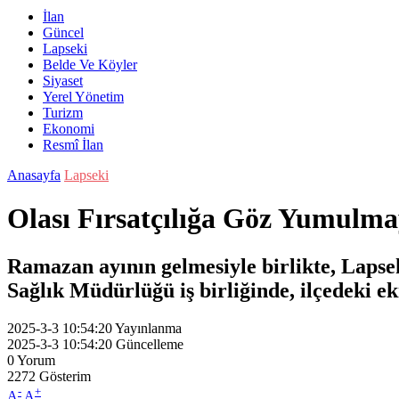
İlan
Güncel
Lapseki
Belde Ve Köyler
Siyaset
Yerel Yönetim
Turizm
Ekonomi
Resmî İlan
Anasayfa
Lapseki
Olası Fırsatçılığa Göz Yumulm
Ramazan ayının gelmesiyle birlikte, Lapse
Sağlık Müdürlüğü iş birliğinde, ilçedeki e
2025-3-3 10:54:20
Yayınlanma
2025-3-3 10:54:20
Güncelleme
0
Yorum
2272
Gösterim
-
+
A
A