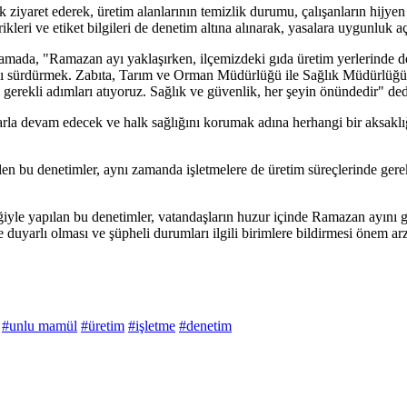
ek ziyaret ederek, üretim alanlarının temizlik durumu, çalışanların hijyen
ikleri ve etiket bilgileri de denetim altına alınarak, yasalara uygunluk aç
ıklamada, "Ramazan ayı yaklaşırken, ilçemizdeki gıda üretim yerlerinde d
ayı sürdürmek. Zabıta, Tarım ve Orman Müdürlüğü ile Sağlık Müdürlüğü ek
erekli adımları atıyoruz. Sağlık ve güvenlik, her şeyin önündedir" ded
rla devam edecek ve halk sağlığını korumak adına herhangi bir aksaklığ
rilen bu denetimler, aynı zamanda işletmelere de üretim süreçlerinde gere
le yapılan bu denetimler, vatandaşların huzur içinde Ramazan ayını ge
e duyarlı olması ve şüpheli durumları ilgili birimlere bildirmesi önem ar
#unlu mamül
#üretim
#işletme
#denetim