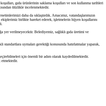
 koşulları, gıda ürünlerinin saklama koşulları ve son kullanma tarihleri
ısından titizlikle incelenmektedir.
enetimlerimizi daha da sıklaştırdık. Amacımız, vatandaşlarımızın
iplerimiz birlikte hareket ederek, işletmelerin hijyen koşullarını
i.
a yer verilmeyecektir. Belediyemiz, sağlıklı gıda üretimi ve
kli standartlara uymaları gerektiği konusunda hatırlatmalar yaparak,
çirebilmeleri için önemli bir adım olarak kaydedilmektedir.
z etmektedir.