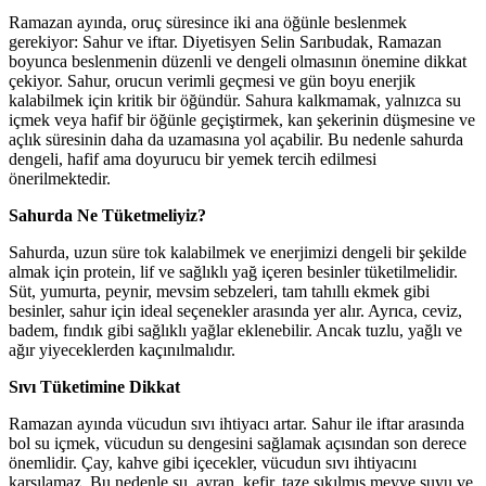
Ramazan ayında, oruç süresince iki ana öğünle beslenmek
gerekiyor: Sahur ve iftar. Diyetisyen Selin Sarıbudak, Ramazan
boyunca beslenmenin düzenli ve dengeli olmasının önemine dikkat
çekiyor. Sahur, orucun verimli geçmesi ve gün boyu enerjik
kalabilmek için kritik bir öğündür. Sahura kalkmamak, yalnızca su
içmek veya hafif bir öğünle geçiştirmek, kan şekerinin düşmesine ve
açlık süresinin daha da uzamasına yol açabilir. Bu nedenle sahurda
dengeli, hafif ama doyurucu bir yemek tercih edilmesi
önerilmektedir.
Sahurda Ne Tüketmeliyiz?
Sahurda, uzun süre tok kalabilmek ve enerjimizi dengeli bir şekilde
almak için protein, lif ve sağlıklı yağ içeren besinler tüketilmelidir.
Süt, yumurta, peynir, mevsim sebzeleri, tam tahıllı ekmek gibi
besinler, sahur için ideal seçenekler arasında yer alır. Ayrıca, ceviz,
badem, fındık gibi sağlıklı yağlar eklenebilir. Ancak tuzlu, yağlı ve
ağır yiyeceklerden kaçınılmalıdır.
Sıvı Tüketimine Dikkat
Ramazan ayında vücudun sıvı ihtiyacı artar. Sahur ile iftar arasında
bol su içmek, vücudun su dengesini sağlamak açısından son derece
önemlidir. Çay, kahve gibi içecekler, vücudun sıvı ihtiyacını
karşılamaz. Bu nedenle su, ayran, kefir, taze sıkılmış meyve suyu ve