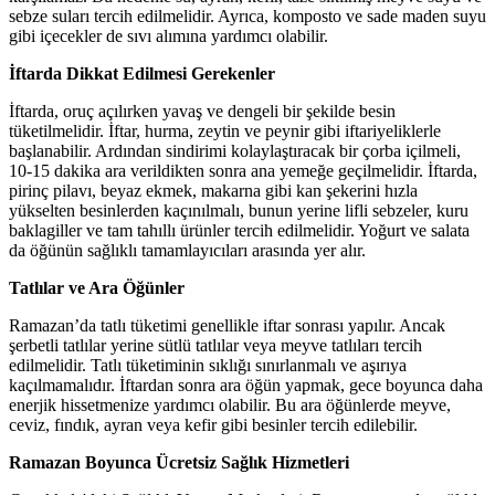
sebze suları tercih edilmelidir. Ayrıca, komposto ve sade maden suyu
gibi içecekler de sıvı alımına yardımcı olabilir.
İftarda Dikkat Edilmesi Gerekenler
İftarda, oruç açılırken yavaş ve dengeli bir şekilde besin
tüketilmelidir. İftar, hurma, zeytin ve peynir gibi iftariyeliklerle
başlanabilir. Ardından sindirimi kolaylaştıracak bir çorba içilmeli,
10-15 dakika ara verildikten sonra ana yemeğe geçilmelidir. İftarda,
pirinç pilavı, beyaz ekmek, makarna gibi kan şekerini hızla
yükselten besinlerden kaçınılmalı, bunun yerine lifli sebzeler, kuru
baklagiller ve tam tahıllı ürünler tercih edilmelidir. Yoğurt ve salata
da öğünün sağlıklı tamamlayıcıları arasında yer alır.
Tatlılar ve Ara Öğünler
Ramazan’da tatlı tüketimi genellikle iftar sonrası yapılır. Ancak
şerbetli tatlılar yerine sütlü tatlılar veya meyve tatlıları tercih
edilmelidir. Tatlı tüketiminin sıklığı sınırlanmalı ve aşırıya
kaçılmamalıdır. İftardan sonra ara öğün yapmak, gece boyunca daha
enerjik hissetmenize yardımcı olabilir. Bu ara öğünlerde meyve,
ceviz, fındık, ayran veya kefir gibi besinler tercih edilebilir.
Ramazan Boyunca Ücretsiz Sağlık Hizmetleri