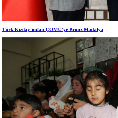
Türk Kızılay’ından ÇOMÜ’ye Bronz Madalya