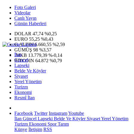
Foto Galeri
Videolar
Canlı Yayın
Günün Haberleri
DOLAR
47,74
%0,25
EURO
55,25
%0,43
G.ALTIN
6.660,55
%2,59
GÜMÜŞ
98
%3,57
İlan
IMKB
13.779,39
%-0,14
Güncel
BITCOIN
64.872
%0,79
Lapseki
Belde Ve Köyler
Siyaset
Yerel Yönetim
Turizm
Ekonomi
Resmî İlan
Facebook
Twitter
Instagram
Youtube
İlan
Güncel
Lapseki
Belde Ve Köyler
Siyaset
Yerel Yönetim
Turizm
Ekonomi
Spor
Tarım
Künye
İletişim
RSS