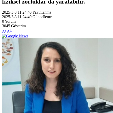
fiziksel zorluklar da yaratabilir.
2025-3-3 11:24:40
Yayınlanma
2025-3-3 11:24:40
Güncelleme
0
Yorum
3045
Gösterim
-
+
A
A