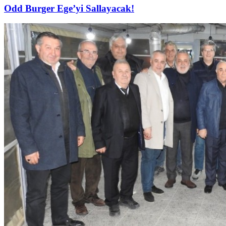
Odd Burger Ege’yi Sallayacak!