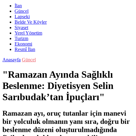
İlan
Güncel
Lapseki
Belde Ve Köyler
Siyaset
Yerel Yönetim
Turizm
Ekonomi
Resmî İlan
Anasayfa
Güncel
"Ramazan Ayında Sağlıklı
Beslenme: Diyetisyen Selin
Sarıbudak’tan İpuçları"
Ramazan ayı, oruç tutanlar için manevi
bir yolculuk olmanın yanı sıra, doğru bir
beslenme düzeni oluşturulmadığında