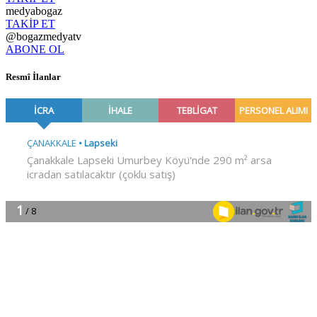
medyabogaz
TAKİP ET
@bogazmedyatv
ABONE OL
Resmî İlanlar