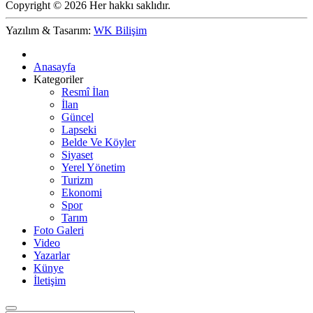
Copyright © 2026 Her hakkı saklıdır.
Yazılım & Tasarım:
WK Bilişim
Anasayfa
Kategoriler
Resmî İlan
İlan
Güncel
Lapseki
Belde Ve Köyler
Siyaset
Yerel Yönetim
Turizm
Ekonomi
Spor
Tarım
Foto Galeri
Video
Yazarlar
Künye
İletişim