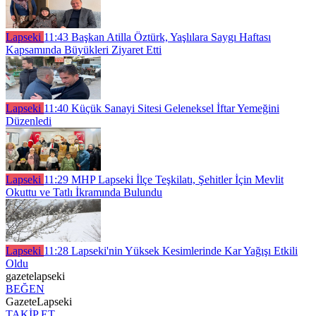
Lapseki
11:43
Başkan Atilla Öztürk, Yaşlılara Saygı Haftası
Kapsamında Büyükleri Ziyaret Etti
Lapseki
11:40
Küçük Sanayi Sitesi Geleneksel İftar Yemeğini
Düzenledi
Lapseki
11:29
MHP Lapseki İlçe Teşkilatı, Şehitler İçin Mevlit
Okuttu ve Tatlı İkramında Bulundu
Lapseki
11:28
Lapseki'nin Yüksek Kesimlerinde Kar Yağışı Etkili
Oldu
gazetelapseki
BEĞEN
GazeteLapseki
TAKİP ET