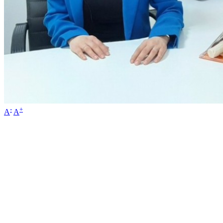
-
+
A
A