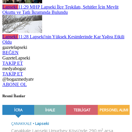
Lapseki
11:29
MHP Lapseki İlçe Teşkilatı, Şehitler İçin Mevlit
Okuttu ve Tatlı İkramında Bulundu
Lapseki
11:28
Lapseki'nin Yüksek Kesimlerinde Kar Yağışı Etkili
Oldu
gazetelapseki
BEĞEN
GazeteLapseki
TAKİP ET
medyabogaz
TAKİP ET
@bogazmedyatv
ABONE OL
Resmî İlanlar