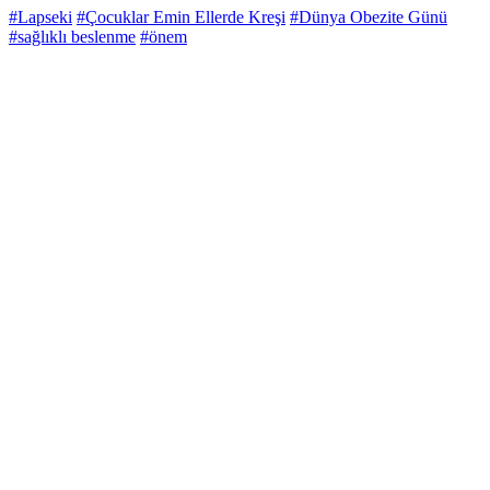
#Lapseki
#Çocuklar Emin Ellerde Kreşi
#Dünya Obezite Günü
#sağlıklı beslenme
#önem