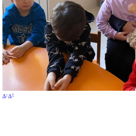
-
+
A
A