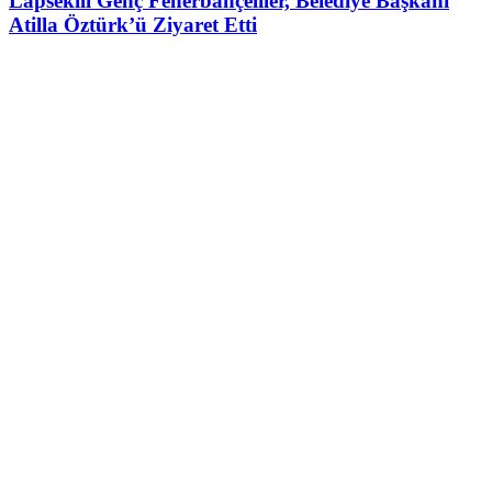
Lapsekili Genç Fenerbahçeliler, Belediye Başkanı
Atilla Öztürk’ü Ziyaret Etti