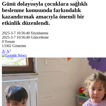
Günü dolayısıyla çocuklara sağlıklı
beslenme konusunda farkındalık
kazandırmak amacıyla önemli bir
etkinlik düzenlendi.
2025-3-7 10:56:40
Yayınlanma
2025-3-7 10:56:40
Güncelleme
0
Yorum
13362
Gösterim
-
+
A
A