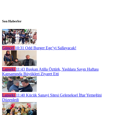
Son Haberler
Güncel
10:31
Odd Burger Ege’yi Sallayacak!
Lapseki
11:43
Başkan Atilla Öztürk, Yaşlılara Saygı Haftası
Kapsamında Büyükleri Ziyaret Etti
Lapseki
11:40
Küçük Sanayi Sitesi Geleneksel İftar Yemeğini
Düzenledi