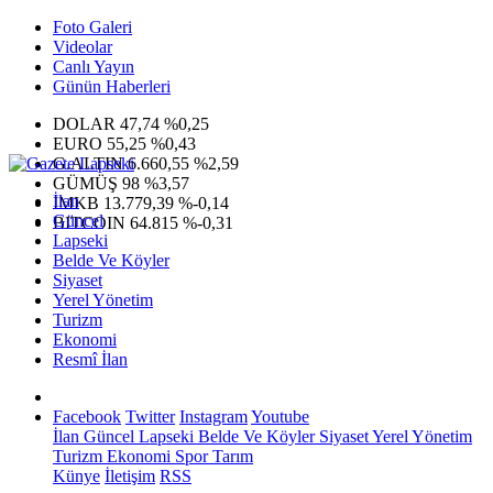
Foto Galeri
Videolar
Canlı Yayın
Günün Haberleri
DOLAR
47,74
%0,25
EURO
55,25
%0,43
G.ALTIN
6.660,55
%2,59
GÜMÜŞ
98
%3,57
İlan
IMKB
13.779,39
%-0,14
Güncel
BITCOIN
64.815
%-0,31
Lapseki
Belde Ve Köyler
Siyaset
Yerel Yönetim
Turizm
Ekonomi
Resmî İlan
Facebook
Twitter
Instagram
Youtube
İlan
Güncel
Lapseki
Belde Ve Köyler
Siyaset
Yerel Yönetim
Turizm
Ekonomi
Spor
Tarım
Künye
İletişim
RSS