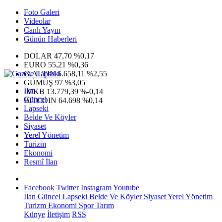
Foto Galeri
Videolar
Canlı Yayın
Günün Haberleri
DOLAR
47,70
%0,17
EURO
55,21
%0,36
G.ALTIN
6.658,11
%2,55
GÜMÜŞ
97
%3,05
İlan
IMKB
13.779,39
%-0,14
Güncel
BITCOIN
64.698
%0,14
Lapseki
Belde Ve Köyler
Siyaset
Yerel Yönetim
Turizm
Ekonomi
Resmî İlan
Facebook
Twitter
Instagram
Youtube
İlan
Güncel
Lapseki
Belde Ve Köyler
Siyaset
Yerel Yönetim
Turizm
Ekonomi
Spor
Tarım
Künye
İletişim
RSS