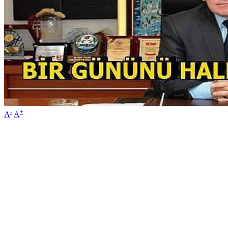
-
+
A
A