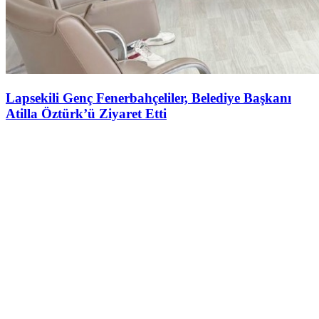
Lapsekili Genç Fenerbahçeliler, Belediye Başkanı
Atilla Öztürk’ü Ziyaret Etti