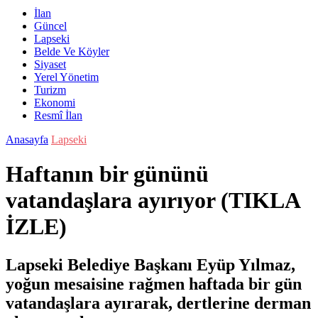
İlan
Güncel
Lapseki
Belde Ve Köyler
Siyaset
Yerel Yönetim
Turizm
Ekonomi
Resmî İlan
Anasayfa
Lapseki
Haftanın bir gününü
vatandaşlara ayırıyor (TIKLA
İZLE)
Lapseki Belediye Başkanı Eyüp Yılmaz,
yoğun mesaisine rağmen haftada bir gün
vatandaşlara ayırarak, dertlerine derman