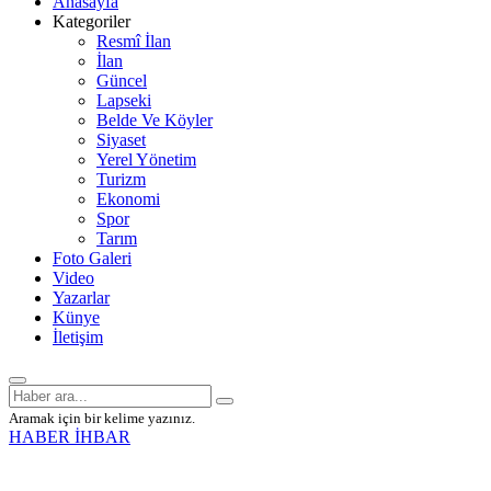
Anasayfa
Kategoriler
Resmî İlan
İlan
Güncel
Lapseki
Belde Ve Köyler
Siyaset
Yerel Yönetim
Turizm
Ekonomi
Spor
Tarım
Foto Galeri
Video
Yazarlar
Künye
İletişim
Aramak için bir kelime yazınız.
HABER İHBAR