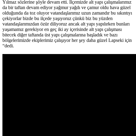
Yılmaz sözlerine şöyle devam etti. İlçemizde alt yapı çalışmalarımız
da bir taftan devam ediyor yağmur yağdı ve çamur oldu hava güzel
olduğunda da toz oluyor vatandaşlarımız uzun zamandır bu sıkıntıyı
çekiyorlar bizde bu ilçede yaşıyoruz çünkü biz bu yüzden
vatandaşlarımızdan özür diliyoruz ancak alt yapı yapılırken bunları
yaşamamız gerekiyor en geç iki ay içerisinde alt yapı çalışması
bitecek diğer taftanda üst yapı çalışmalarına başladık ve bazı
bölgelerimizde ekiplerimiz çalışıyor her şey daha güzel Lapseki için
“dedi.