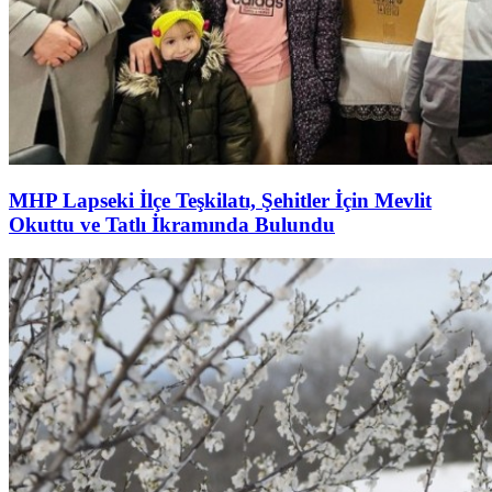
MHP Lapseki İlçe Teşkilatı, Şehitler İçin Mevlit
Okuttu ve Tatlı İkramında Bulundu