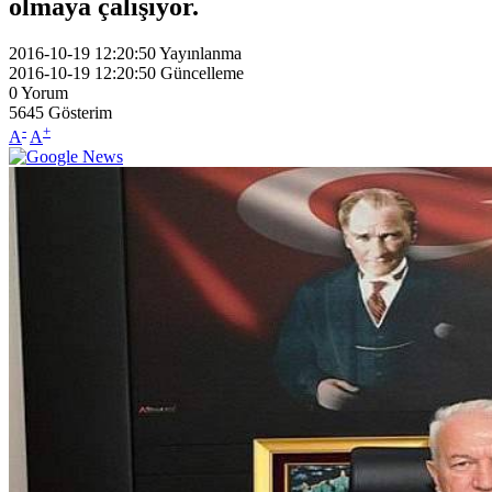
olmaya çalışıyor.
2016-10-19 12:20:50
Yayınlanma
2016-10-19 12:20:50
Güncelleme
0
Yorum
5645
Gösterim
-
+
A
A