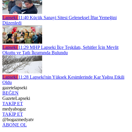
Lapseki
11:40
Küçük Sanayi Sitesi Geleneksel İftar Yemeğini
Düzenledi
Lapseki
11:29
MHP Lapseki İlçe Teşkilatı, Şehitler İçin Mevlit
Okuttu ve Tatlı İkramında Bulundu
Lapseki
11:28
Lapseki'nin Yüksek Kesimlerinde Kar Yağışı Etkili
Oldu
gazetelapseki
BEĞEN
GazeteLapseki
TAKİP ET
medyabogaz
TAKİP ET
@bogazmedyatv
ABONE OL