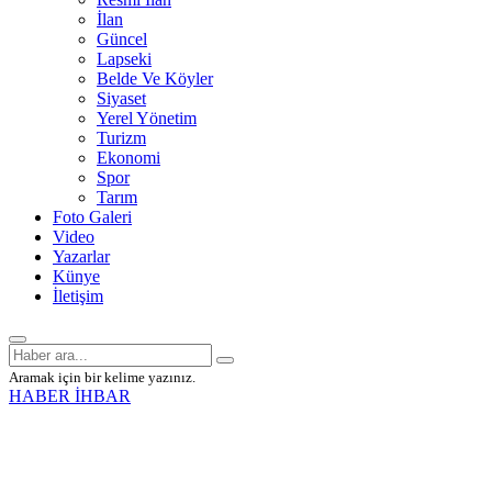
İlan
Güncel
Lapseki
Belde Ve Köyler
Siyaset
Yerel Yönetim
Turizm
Ekonomi
Spor
Tarım
Foto Galeri
Video
Yazarlar
Künye
İletişim
Aramak için bir kelime yazınız.
HABER İHBAR