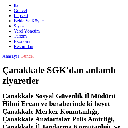
İlan
Güncel
Lapseki
Belde Ve Köyler
Siyaset
Yerel Yönetim
Turizm
Ekonomi
Resmî İlan
Anasayfa
Güncel
Çanakkale SGK'dan anlamlı
ziyaretler
Çanakkale Sosyal Güvenlik İl Müdürü
Hilmi Ercan ve beraberinde ki heyet
Çanakkale Merkez Komutanlığı,
Çanakkale Anafartalar Polis Amirliği,
Çanakkale İl Jandarma Komutanlığı ve