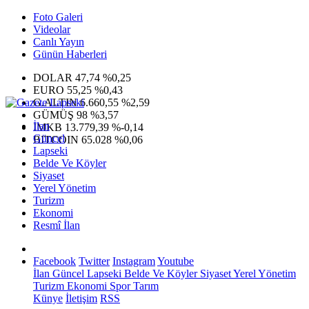
Foto Galeri
Videolar
Canlı Yayın
Günün Haberleri
DOLAR
47,74
%0,25
EURO
55,25
%0,43
G.ALTIN
6.660,55
%2,59
GÜMÜŞ
98
%3,57
İlan
IMKB
13.779,39
%-0,14
Güncel
BITCOIN
65.028
%0,06
Lapseki
Belde Ve Köyler
Siyaset
Yerel Yönetim
Turizm
Ekonomi
Resmî İlan
Facebook
Twitter
Instagram
Youtube
İlan
Güncel
Lapseki
Belde Ve Köyler
Siyaset
Yerel Yönetim
Turizm
Ekonomi
Spor
Tarım
Künye
İletişim
RSS