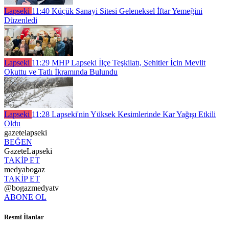
Lapseki
11:40
Küçük Sanayi Sitesi Geleneksel İftar Yemeğini
Düzenledi
Lapseki
11:29
MHP Lapseki İlçe Teşkilatı, Şehitler İçin Mevlit
Okuttu ve Tatlı İkramında Bulundu
Lapseki
11:28
Lapseki'nin Yüksek Kesimlerinde Kar Yağışı Etkili
Oldu
gazetelapseki
BEĞEN
GazeteLapseki
TAKİP ET
medyabogaz
TAKİP ET
@bogazmedyatv
ABONE OL
Resmî İlanlar