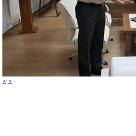
-
+
A
A