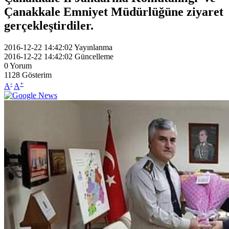
Çanakkale Emniyet Müdürlüğüne ziyaret
gerçekleştirdiler.
2016-12-22 14:42:02
Yayınlanma
2016-12-22 14:42:02
Güncelleme
0
Yorum
1128
Gösterim
-
+
A
A