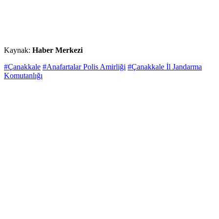
Kaynak:
Haber Merkezi
#Çanakkale
#Anafartalar Polis Amirliği
#Çanakkale İl Jandarma
Komutanlığı