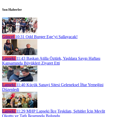
Son Haberler
Güncel
10:31
Odd Burger Ege’yi Sallayacak!
Lapseki
11:43
Başkan Atilla Öztürk, Yaşlılara Saygı Haftası
Kapsamında Büyükleri Ziyaret Etti
Lapseki
11:40
Küçük Sanayi Sitesi Geleneksel İftar Yemeğini
Düzenledi
Lapseki
11:29
MHP Lapseki İlçe Teşkilatı, Şehitler İçin Mevlit
Okuttu ve Tatlı İkramında Bulundu