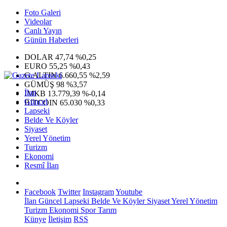
Foto Galeri
Videolar
Canlı Yayın
Günün Haberleri
DOLAR
47,74
%0,25
EURO
55,25
%0,43
G.ALTIN
6.660,55
%2,59
GÜMÜŞ
98
%3,57
İlan
IMKB
13.779,39
%-0,14
Güncel
BITCOIN
65.030
%0,33
Lapseki
Belde Ve Köyler
Siyaset
Yerel Yönetim
Turizm
Ekonomi
Resmî İlan
Facebook
Twitter
Instagram
Youtube
İlan
Güncel
Lapseki
Belde Ve Köyler
Siyaset
Yerel Yönetim
Turizm
Ekonomi
Spor
Tarım
Künye
İletişim
RSS