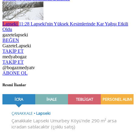
Lapseki
11:28
Lapseki'nin Yüksek Kesimlerinde Kar Yağışı Etkili
Oldu
gazetelapseki
BEĞEN
GazeteLapseki
TAKİP ET
medyabogaz
TAKİP ET
@bogazmedyatv
ABONE OL
Resmî İlanlar