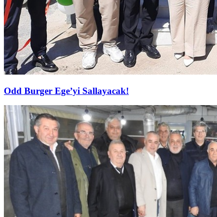
Odd Burger Ege’yi Sallayacak!