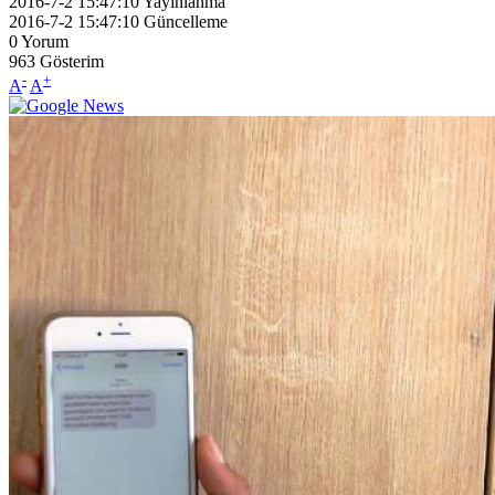
2016-7-2 15:47:10
Yayınlanma
2016-7-2 15:47:10
Güncelleme
0
Yorum
963
Gösterim
-
+
A
A