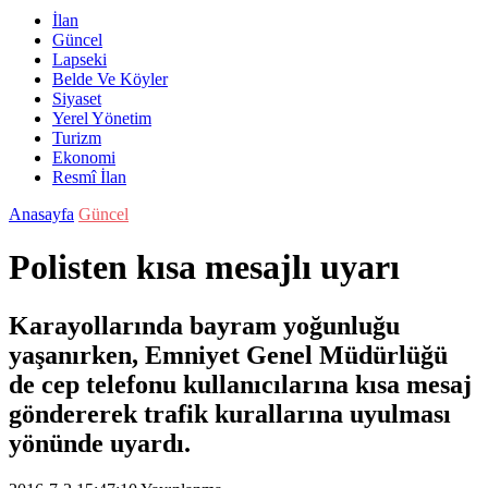
İlan
Güncel
Lapseki
Belde Ve Köyler
Siyaset
Yerel Yönetim
Turizm
Ekonomi
Resmî İlan
Anasayfa
Güncel
Polisten kısa mesajlı uyarı
Karayollarında bayram yoğunluğu
yaşanırken, Emniyet Genel Müdürlüğü
de cep telefonu kullanıcılarına kısa mesaj
göndererek trafik kurallarına uyulması
yönünde uyardı.