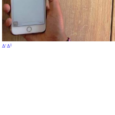
-
+
A
A