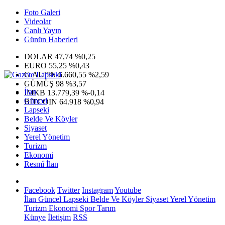
Foto Galeri
Videolar
Canlı Yayın
Günün Haberleri
DOLAR
47,74
%0,25
EURO
55,25
%0,43
G.ALTIN
6.660,55
%2,59
GÜMÜŞ
98
%3,57
İlan
IMKB
13.779,39
%-0,14
Güncel
BITCOIN
64.918
%0,94
Lapseki
Belde Ve Köyler
Siyaset
Yerel Yönetim
Turizm
Ekonomi
Resmî İlan
Facebook
Twitter
Instagram
Youtube
İlan
Güncel
Lapseki
Belde Ve Köyler
Siyaset
Yerel Yönetim
Turizm
Ekonomi
Spor
Tarım
Künye
İletişim
RSS