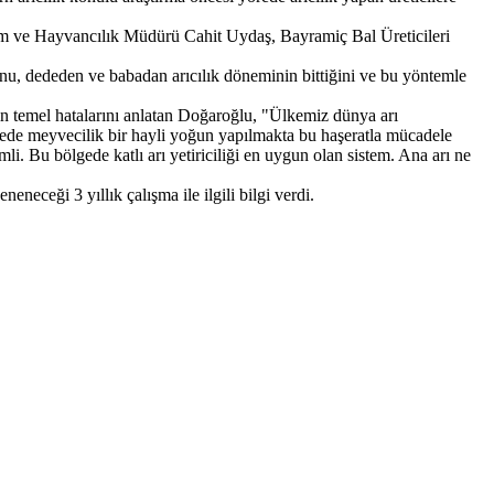
arım ve Hayvancılık Müdürü Cahit Uydaş, Bayramiç Bal Üreticileri
ğunu, dededen ve babadan arıcılık döneminin bittiğini ve bu yöntemle
ların temel hatalarını anlatan Doğaroğlu, "Ülkemiz dünya arı
ölgede meyvecilik bir hayli yoğun yapılmakta bu haşeratla mücadele
mli. Bu bölgede katlı arı yetiriciliği en uygun olan sistem. Ana arı ne
eneceği 3 yıllık çalışma ile ilgili bilgi verdi.