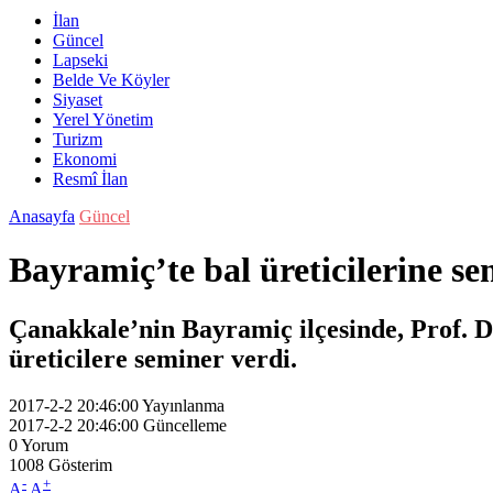
İlan
Güncel
Lapseki
Belde Ve Köyler
Siyaset
Yerel Yönetim
Turizm
Ekonomi
Resmî İlan
Anasayfa
Güncel
Bayramiç’te bal üreticilerine s
Çanakkale’nin Bayramiç ilçesinde, Prof. D
üreticilere seminer verdi.
2017-2-2 20:46:00
Yayınlanma
2017-2-2 20:46:00
Güncelleme
0
Yorum
1008
Gösterim
-
+
A
A