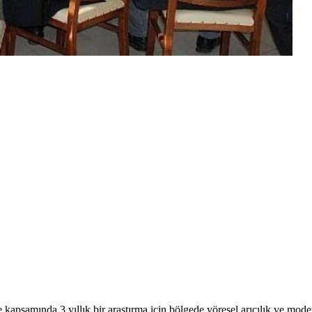
kapsamında 3 yıllık bir araştırma için bölgede yöresel arıcılık ve modern