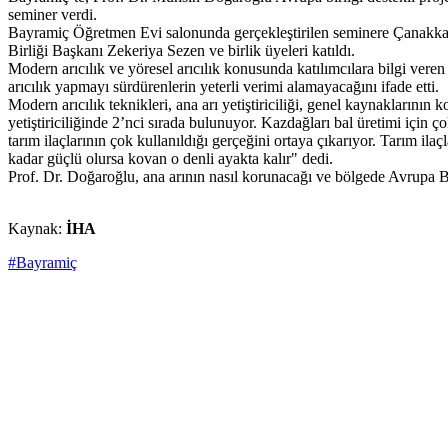
seminer verdi.
Bayramiç Öğretmen Evi salonunda gerçekleştirilen seminere Çanakkale 
Birliği Başkanı Zekeriya Sezen ve birlik üyeleri katıldı.
Modern arıcılık ve yöresel arıcılık konusunda katılımcılara bilgi vere
arıcılık yapmayı sürdürenlerin yeterli verimi alamayacağını ifade etti.
Modern arıcılık teknikleri, ana arı yetiştiriciliği, genel kaynaklarının
yetiştiriciliğinde 2’nci sırada bulunuyor. Kazdağları bal üretimi için
tarım ilaçlarının çok kullanıldığı gerçeğini ortaya çıkarıyor. Tarım ila
kadar güçlü olursa kovan o denli ayakta kalır" dedi.
Prof. Dr. Doğaroğlu, ana arının nasıl korunacağı ve bölgede Avrupa Birli
Kaynak:
İHA
#Bayramiç