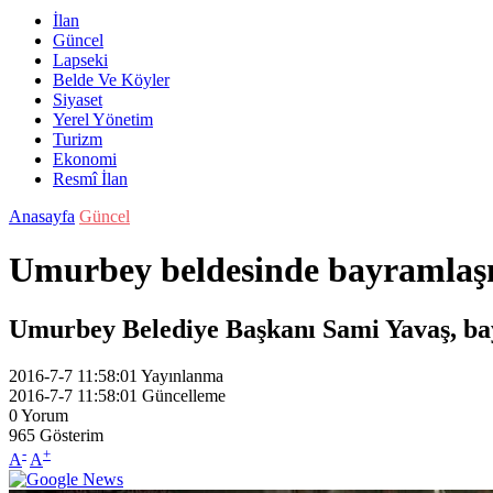
İlan
Güncel
Lapseki
Belde Ve Köyler
Siyaset
Yerel Yönetim
Turizm
Ekonomi
Resmî İlan
Anasayfa
Güncel
Umurbey beldesinde bayramlaş
Umurbey Belediye Başkanı Sami Yavaş, ba
2016-7-7 11:58:01
Yayınlanma
2016-7-7 11:58:01
Güncelleme
0
Yorum
965
Gösterim
-
+
A
A