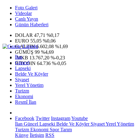
Foto Galeri
Videolar
Canlı Yayın
Günün Haberleri
DOLAR
47,71
%0,17
EURO
55,05
%0,06
G.ALTIN
6.602,08
%1,69
GÜMÜŞ
99
%4,69
İlan
IMKB
13.767,20
%-0,23
Güncel
BITCOIN
64.736
%-0,05
Lapseki
Belde Ve Köyler
Siyaset
Yerel Yönetim
Turizm
Ekonomi
Resmî İlan
Facebook
Twitter
Instagram
Youtube
İlan
Güncel
Lapseki
Belde Ve Köyler
Siyaset
Yerel Yönetim
Turizm
Ekonomi
Spor
Tarım
Künye
İletişim
RSS