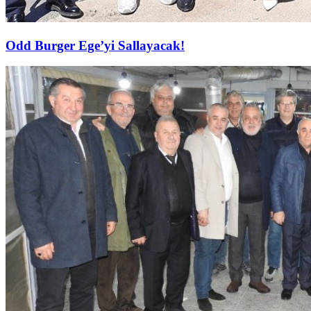
Odd Burger Ege’yi Sallayacak!