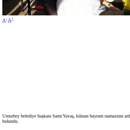
-
+
A
A
Umurbey belediye başkanı Sami Yavaş, kılınan bayram namazının ardın
bulundu.