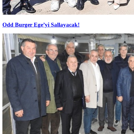
Odd Burger Ege’yi Sallayacak!