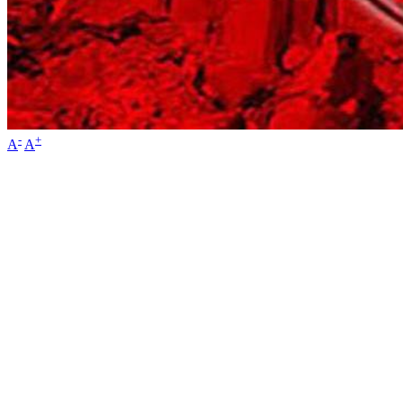
-
+
A
A