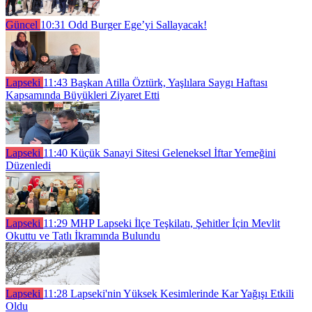
Güncel
10:31
Odd Burger Ege’yi Sallayacak!
Lapseki
11:43
Başkan Atilla Öztürk, Yaşlılara Saygı Haftası
Kapsamında Büyükleri Ziyaret Etti
Lapseki
11:40
Küçük Sanayi Sitesi Geleneksel İftar Yemeğini
Düzenledi
Lapseki
11:29
MHP Lapseki İlçe Teşkilatı, Şehitler İçin Mevlit
Okuttu ve Tatlı İkramında Bulundu
Lapseki
11:28
Lapseki'nin Yüksek Kesimlerinde Kar Yağışı Etkili
Oldu