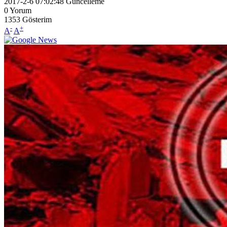
2017-2-6 07:02:48
Güncelleme
0
Yorum
1353
Gösterim
-
+
A
A