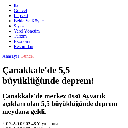
İlan
Güncel
Lapseki
Belde Ve Köyler
Siyaset
Yerel Yönetim
Turizm
Ekonomi
Resmî İlan
Anasayfa
Güncel
Çanakkale'de 5,5
büyüklüğünde deprem!
Çanakkale'de merkez üssü Ayvacık
açıkları olan 5,5 büyüklüğünde deprem
meydana geldi.
2017-2-6 07:02:48
Yayınlanma