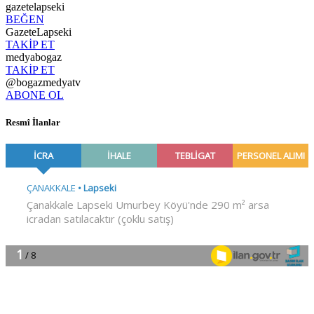
gazetelapseki
BEĞEN
GazeteLapseki
TAKİP ET
medyabogaz
TAKİP ET
@bogazmedyatv
ABONE OL
Resmî İlanlar