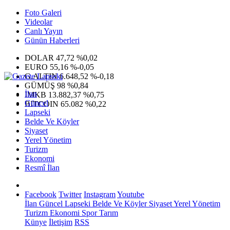
Foto Galeri
Videolar
Canlı Yayın
Günün Haberleri
DOLAR
47,72
%0,02
EURO
55,16
%-0,05
G.ALTIN
6.648,52
%-0,18
GÜMÜŞ
98
%0,84
İlan
IMKB
13.882,37
%0,75
Güncel
BITCOIN
65.082
%0,22
Lapseki
Belde Ve Köyler
Siyaset
Yerel Yönetim
Turizm
Ekonomi
Resmî İlan
Facebook
Twitter
Instagram
Youtube
İlan
Güncel
Lapseki
Belde Ve Köyler
Siyaset
Yerel Yönetim
Turizm
Ekonomi
Spor
Tarım
Künye
İletişim
RSS