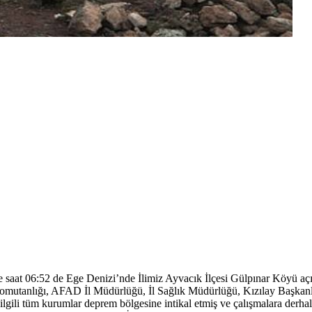
inde saat 06:52 de Ege Denizi’nde İlimiz Ayvacık İlçesi Gülpınar Köyü
tanlığı, AFAD İl Müdürlüğü, İl Sağlık Müdürlüğü, Kızılay Başkanlığı,
ili tüm kurumlar deprem bölgesine intikal etmiş ve çalışmalara derhal 