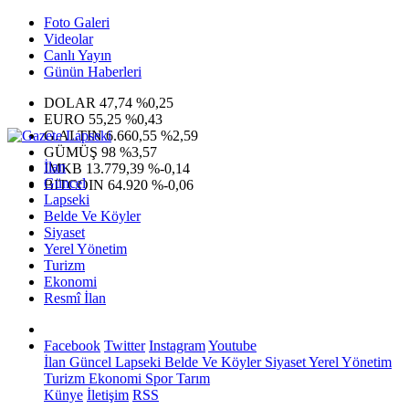
Foto Galeri
Videolar
Canlı Yayın
Günün Haberleri
DOLAR
47,74
%0,25
EURO
55,25
%0,43
G.ALTIN
6.660,55
%2,59
GÜMÜŞ
98
%3,57
İlan
IMKB
13.779,39
%-0,14
Güncel
BITCOIN
64.920
%-0,06
Lapseki
Belde Ve Köyler
Siyaset
Yerel Yönetim
Turizm
Ekonomi
Resmî İlan
Facebook
Twitter
Instagram
Youtube
İlan
Güncel
Lapseki
Belde Ve Köyler
Siyaset
Yerel Yönetim
Turizm
Ekonomi
Spor
Tarım
Künye
İletişim
RSS