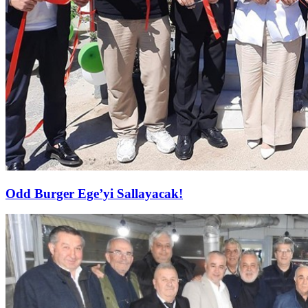
Odd Burger Ege’yi Sallayacak!