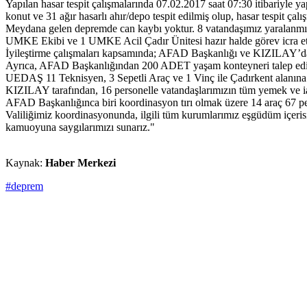
Yapılan hasar tespit çalışmalarında 07.02.2017 saat 07:30 itibariyle y
konut ve 31 ağır hasarlı ahır/depo tespit edilmiş olup, hasar tespit ça
Meydana gelen depremde can kaybı yoktur. 8 vatandaşımız yaralanmış
UMKE Ekibi ve 1 UMKE Acil Çadır Ünitesi hazır halde görev icra et
İyileştirme çalışmaları kapsamında; AFAD Başkanlığı ve KIZILAY’dan 
Ayrıca, AFAD Başkanlığından 200 ADET yaşam konteyneri talep edilmi
UEDAŞ 11 Teknisyen, 3 Sepetli Araç ve 1 Vinç ile Çadırkent alanına 1
KIZILAY tarafından, 16 personelle vatandaşlarımızın tüm yemek ve iaş
AFAD Başkanlığınca biri koordinasyon tırı olmak üzere 14 araç 67 per
Valiliğimiz koordinasyonunda, ilgili tüm kurumlarımız eşgüdüm içeris
kamuoyuna saygılarımızı sunarız."
Kaynak:
Haber Merkezi
#deprem