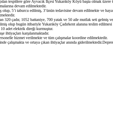
apılan tespitlere göre Ayvacık İlçesi Yukarıköy Köyü başta olmak üzere t
lışmalarına devam edilmektedir.
 olup, 5’i taburcu edilmiş, 3’ünün tedavisine devam edilmekte ve haya
mektedir.
320 çadır, 1052 battaniye, 700 yatak ve 50 aile mutfak seti gelmiş ve 
ş olup bugün itibariyle Yukarıköy Çadırkent alanına teslim edilmesi 
0 adet elektrik direği kurmuştur.
e ihtiyaçları karşılanmaktadır.
sonelle hizmet verilmekte ve tüm çalışmalar koordine edilmektedir.
inde çalışmakta ve ortaya çıkan ihtiyaçlar anında giderilmektedir.Depr