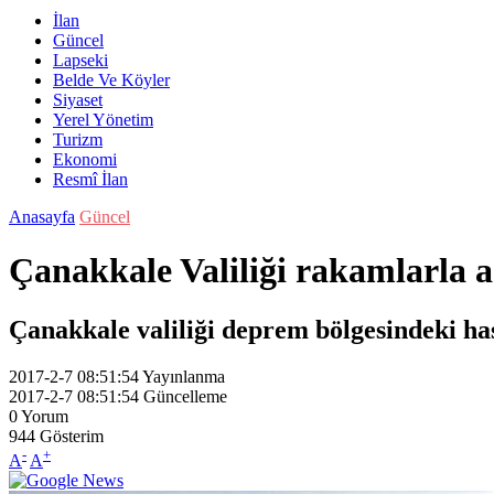
İlan
Güncel
Lapseki
Belde Ve Köyler
Siyaset
Yerel Yönetim
Turizm
Ekonomi
Resmî İlan
Anasayfa
Güncel
Çanakkale Valiliği rakamlarla a
Çanakkale valiliği deprem bölgesindeki ha
2017-2-7 08:51:54
Yayınlanma
2017-2-7 08:51:54
Güncelleme
0
Yorum
944
Gösterim
-
+
A
A