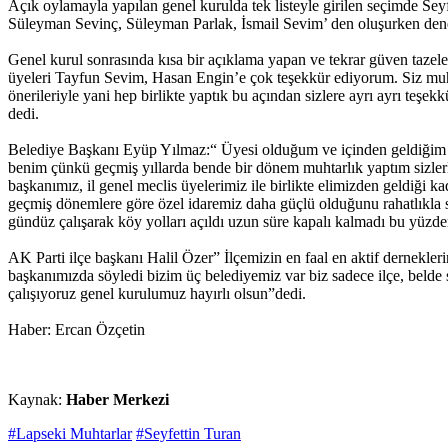
Açık oylamayla yapılan genel kurulda tek listeyle girilen seçimde Se
Süleyman Sevinç, Süleyman Parlak, İsmail Sevim’ den oluşurken den
Genel kurul sonrasında kısa bir açıklama yapan ve tekrar güven tazel
üyeleri Tayfun Sevim, Hasan Engin’e çok teşekkür ediyorum. Siz muht
önerileriyle yani hep birlikte yaptık bu açından sizlere ayrı ayrı teş
dedi.
Belediye Başkanı Eyüp Yılmaz:“ Üyesi olduğum ve içinden geldiğim so
benim çünkü geçmiş yıllarda bende bir dönem muhtarlık yaptım sizlerle
başkanımız, il genel meclis üyelerimiz ile birlikte elimizden geldiği
geçmiş dönemlere göre özel idaremiz daha güçlü olduğunu rahatlıkla s
gündüz çalışarak köy yolları açıldı uzun süre kapalı kalmadı bu yüzd
AK Parti ilçe başkanı Halil Özer” İlçemizin en faal en aktif dernekle
başkanımızda söyledi bizim üç belediyemiz var biz sadece ilçe, belde s
çalışıyoruz genel kurulumuz hayırlı olsun”dedi.
Haber: Ercan Özçetin
Kaynak:
Haber Merkezi
#Lapseki Muhtarlar
#Seyfettin Turan