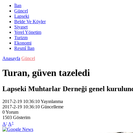
İlan
Güncel
Lapseki
Belde Ve Köyler
Siyaset
Yerel Yönetim
Turizm
Ekonomi
Resmî İlan
Anasayfa
Güncel
Turan, güven tazeledi
Lapseki Muhtarlar Derneği genel kurulund
2017-2-19 10:36:10
Yayınlanma
2017-2-19 10:36:10
Güncelleme
0
Yorum
1503
Gösterim
-
+
A
A