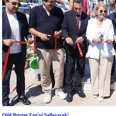
Odd Burger Ege’yi Sallayacak!