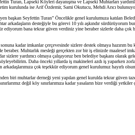
yfettin Turan, Lapseki Köyleri dayanışma ve Lapseki Muhtarları yardıml
etim kurulunda ise Arif Özdemir, Sami Okutucu, Mehdi Arıcı bulunuyo
eyen başkan Seyfettin Turan” Öncelikle genel kurulumuza katılan Beledi
ar arkadaşların desteğiyle bu görevi 10 yılı aşkındır sürdürüyorum bu
ekkür ediyorum bana tekrar güven verdiniz yine beraber sizlerle daha çok 
nuna kadar imkanlar çerçevesinde sizlere destek olmaya hazırım bu kon
 beraber. Muhtarlık mesleği gerçekten zor bir iş elinizde maalesef imka
 kadar sizlere yardımcı olmaya çalışıyoruz ben belediye başkanı olarak 
öyleyebilirim. Daha önceki yıllarda iş makineleri azdı iş yaparken zorl
en arkadaşlarımıza çok teşekkür ediyorum genel kurulumuz hayırlı olsun
rinden biri muhtarlar derneği yeni yapılan genel kurulda tekrar güven t
ınırlarımız değil köy sınırlarımıza kadar yasaların bize verdiği yetkil