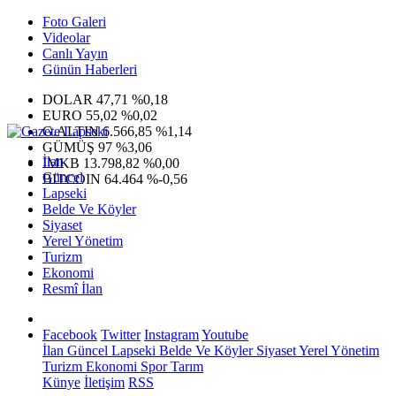
Foto Galeri
Videolar
Canlı Yayın
Günün Haberleri
DOLAR
47,71
%0,18
EURO
55,02
%0,02
G.ALTIN
6.566,85
%1,14
GÜMÜŞ
97
%3,06
İlan
IMKB
13.798,82
%0,00
Güncel
BITCOIN
64.464
%-0,56
Lapseki
Belde Ve Köyler
Siyaset
Yerel Yönetim
Turizm
Ekonomi
Resmî İlan
Facebook
Twitter
Instagram
Youtube
İlan
Güncel
Lapseki
Belde Ve Köyler
Siyaset
Yerel Yönetim
Turizm
Ekonomi
Spor
Tarım
Künye
İletişim
RSS