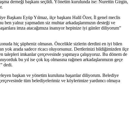
aşma derneği başkanı seçildi. Yönetim kurulunda ise: Nurettin Girgin,
r.
ye Başkanı Eyüp Yılmaz, ilçe başkanı Halil Özer, İl genel meclis
nu ben yalnız yapmadım siz muhtar arkadaşlarımızın desteği ve
başarılara imza atacağımıza inanıyor hepinize iyi günler diliyorum”
uda hiç şüpheniz olmasın. Öncelikle sizlerin derdini en iyi bilen
n yok arada sadece ricacı oluyorsunuz. Dertlerinizi bildiğimizden ilçe
gelen talepleri imkanlar çerçevesinde yapmaya çalışıyoruz. Bu dönem de
anıyorduk bu yıl ise çok kış olmasına rağmen arkadaşlarımızın geçe
” dedi.
azeleyen başkan ve yönetim kuruluna başarılar diliyorum. Belediye
er çerçevesinde tüm belediyelerimiz ve köylerimize yardımcı olmaya