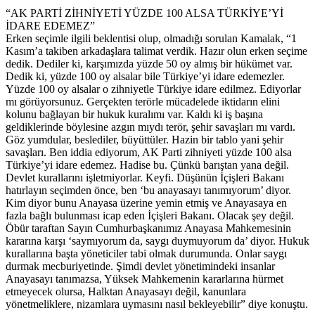
“AK PARTİ ZİHNİYETİ YÜZDE 100 ALSA TÜRKİYE’Yİ
İDARE EDEMEZ”
Erken seçimle ilgili beklentisi olup, olmadığı sorulan Kamalak, “1
Kasım’a takiben arkadaşlara talimat verdik. Hazır olun erken seçime
dedik. Dediler ki, karşımızda yüzde 50 oy almış bir hükümet var.
Dedik ki, yüzde 100 oy alsalar bile Türkiye’yi idare edemezler.
Yüzde 100 oy alsalar o zihniyetle Türkiye idare edilmez. Ediyorlar
mı görüyorsunuz. Gerçekten terörle mücadelede iktidarın elini
kolunu bağlayan bir hukuk kuralımı var. Kaldı ki iş başına
geldiklerinde böylesine azgın mıydı terör, şehir savaşları mı vardı.
Göz yumdular, beslediler, büyüttüler. Hazin bir tablo yani şehir
savaşları. Ben iddia ediyorum, AK Parti zihniyeti yüzde 100 alsa
Türkiye’yi idare edemez. Hadise bu. Çünkü barıştan yana değil.
Devlet kurallarını işletmiyorlar. Keyfi. Düşünün İçişleri Bakanı
hatırlayın seçimden önce, ben ‘bu anayasayı tanımıyorum’ diyor.
Kim diyor bunu Anayasa üzerine yemin etmiş ve Anayasaya en
fazla bağlı bulunması icap eden İçişleri Bakanı. Olacak şey değil.
Öbür taraftan Sayın Cumhurbaşkanımız Anayasa Mahkemesinin
kararına karşı ‘saymıyorum da, saygı duymuyorum da’ diyor. Hukuk
kurallarına başta yöneticiler tabi olmak durumunda. Onlar saygı
durmak mecburiyetinde. Şimdi devlet yönetimindeki insanlar
Anayasayı tanımazsa, Yüksek Mahkemenin kararlarına hürmet
etmeyecek olursa, Halktan Anayasayı değil, kanunlara
yönetmeliklere, nizamlara uymasını nasıl bekleyebilir” diye konuştu.