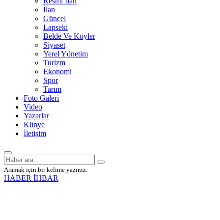
Resmî İlan
İlan
Güncel
Lapseki
Belde Ve Köyler
Siyaset
Yerel Yönetim
Turizm
Ekonomi
Spor
Tarım
Foto Galeri
Video
Yazarlar
Künye
İletişim
Aramak için bir kelime yazınız.
HABER İHBAR