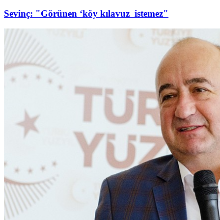
Sevinç: "Görünen ‘köy kılavuz istemez"