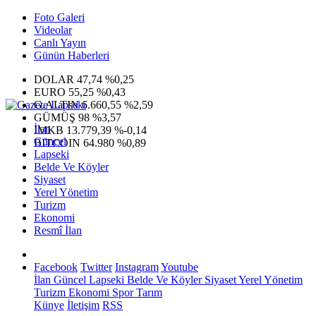
Foto Galeri
Videolar
Canlı Yayın
Günün Haberleri
DOLAR
47,74
%0,25
EURO
55,25
%0,43
G.ALTIN
6.660,55
%2,59
GÜMÜŞ
98
%3,57
İlan
IMKB
13.779,39
%-0,14
Güncel
BITCOIN
64.980
%0,89
Lapseki
Belde Ve Köyler
Siyaset
Yerel Yönetim
Turizm
Ekonomi
Resmî İlan
Facebook
Twitter
Instagram
Youtube
İlan
Güncel
Lapseki
Belde Ve Köyler
Siyaset
Yerel Yönetim
Turizm
Ekonomi
Spor
Tarım
Künye
İletişim
RSS