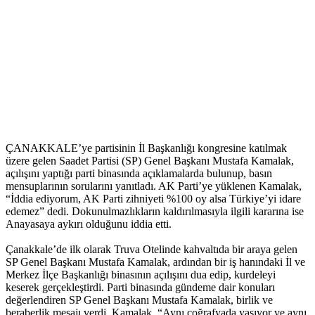
ÇANAKKALE’ye partisinin İl Başkanlığı kongresine katılmak
üzere gelen Saadet Partisi (SP) Genel Başkanı Mustafa Kamalak,
açılışını yaptığı parti binasında açıklamalarda bulunup, basın
mensuplarının sorularını yanıtladı. AK Parti’ye yüklenen Kamalak,
“İddia ediyorum, AK Parti zihniyeti %100 oy alsa Türkiye’yi idare
edemez” dedi. Dokunulmazlıkların kaldırılmasıyla ilgili kararına ise
Anayasaya aykırı olduğunu iddia etti.
Çanakkale’de ilk olarak Truva Otelinde kahvaltıda bir araya gelen
SP Genel Başkanı Mustafa Kamalak, ardından bir iş hanındaki İl ve
Merkez İlçe Başkanlığı binasının açılışını dua edip, kurdeleyi
keserek gerçekleştirdi. Parti binasında gündeme dair konuları
değerlendiren SP Genel Başkanı Mustafa Kamalak, birlik ve
beraberlik mesajı verdi. Kamalak, “Aynı coğrafyada yaşıyor ve aynı