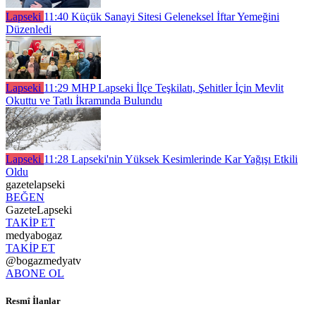
Lapseki
11:40
Küçük Sanayi Sitesi Geleneksel İftar Yemeğini
Düzenledi
Lapseki
11:29
MHP Lapseki İlçe Teşkilatı, Şehitler İçin Mevlit
Okuttu ve Tatlı İkramında Bulundu
Lapseki
11:28
Lapseki'nin Yüksek Kesimlerinde Kar Yağışı Etkili
Oldu
gazetelapseki
BEĞEN
GazeteLapseki
TAKİP ET
medyabogaz
TAKİP ET
@bogazmedyatv
ABONE OL
Resmî İlanlar