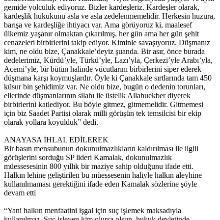
gemide yolculuk ediyoruz. Bizler kardeşleriz. Kardeşler olarak,
kardeşlik hukukunu asla ve asla zedelenmemelidir. Herkesin huzura,
barışa ve kardeşliğe ihtiyacı var. Ama görüyoruz ki, maalesef
ülkemiz yaşanır olmaktan çıkarılmış, her gün ama her gün şehit
cenazeleri birbirlerini takip ediyor. Kiminle savaşıyoruz. Düşmanız
kim, ne oldu bize, Çanakkale’deyiz şuanda. Bir asır, önce burada
dedelerimiz, Kürdü’yle, Türkü’yle, Lazı’yla, Çerkezi’yle Arabı’yla,
Acemi’yle, bir bütün halinde vücutlarını birbirlerini siper ederek
düşmana karşı koymuşlardır. Öyle ki Çanakkale sırtlarında tam 450
küsur bin şehidimiz var. Ne oldu bize, bugün o dedenin torunları,
ellerinde düşmanlarının silahı ile üstelik Allahuekber diyerek
birbirlerini katlediyor. Bu böyle gitmez, gitmemelidir. Gitmemesi
için biz Saadet Partisi olarak milli görüşün tek temsilcisi bir ekip
olarak yollara koyulduk” dedi.
ANAYASA İHLAL EDİLEREK
Bir basın mensubunun dokunulmazlıkların kaldırılması ile ilgili
görüşlerini sorduğu SP lideri Kamalak, dokunulmazlık
müessesesinin 800 yıllık bir maziye sahip olduğunu ifade etti.
Halkın lehine geliştirilen bu müessesenin haliyle halkın aleyhine
kullanılmaması gerektiğini ifade eden Kamalak sözlerine şöyle
devam etti
“Yani halkın menfaatini işgal için suç işlemek maksadıyla
kullanılmaz. Suç işleyen kim olursa olsun, hukuk devletinde