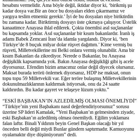
hesabını vermelidir. Ama böyle değil, iktidar diyor ki, ‘birikmiş şu
kadar dosya var.Bir an önce bu dosyaları elden çıkarmamız ve
yargıya teslim etmemiz gerekir.’ İyi de bu dosyaları niye biriktirdin
bu zamana kadar. Biriktirmiş dosyayı üste çıkmaya çalışıyor. Üstelik
kanaatimce Anayasa ihlal edilerek. Çokta önemlisi asıl suçlananlar
bu kapsamda yoklar. Asıl suçlananlar bir kısım bakanlardır. İranlı iş
adamı Babek Zemcani İran’da idamla yargılandı. Diyor ki, ‘ben
Türkiye’de 8 buçuk milyar dolar rüşvet dağıttım.’ Kime vermiş bu
rüşveti, Milletvekillerine mi Belki onlara vermiş olunabilir. Ama bir
kısım Bakanları da zikrediyor. Nerede o Bakanlar, bu Anayasa
değişiklik kapsamında yok. Bakın Anayasa değişikliği gibi iş acele
diyorsunuz. Efendim bizim amacımız onlar değil diyecek olursanız.
Maksat burada terörü önlemek diyorsanız, HDP ise maksat, onun
topu topu 59 Milletvekili var. Eğer teröre bulaşmış Milletvekillerinin
dokunulmazlıklarının kaldırmak istiyorsak, onu da 24 saatte
kaldırırdın. Bu kadar gayret ve telaşeye lüzum yoktu.”
“ESKİ BAŞBAKAN’IN AZLEDİLMİŞ OLMASI ÖNEMLİYDİ”
“Türkiye’nin yeni Başbakanı nasıl değerlendiriyorsunuz” sorusu
üzerine SP lideri Kamalak, “Yeni Başbakan’ın gelmesinden ziyade,
eski Başbakan’ın azledilmiş olması önemliydi. Eğilim yoklaması
falan laftır. Binali Yıldırım beyin Genel Başkan olacağı bir yıl
önceden belli değil miydi Bunlar gündem saptırmadır. Kamuoyunu
oyalamaktır diye düşünüyorum” dedi.