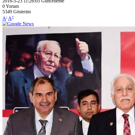
2016-5-23 11:26:05
Güncelleme
0
Yorum
5349
Gösterim
-
+
A
A