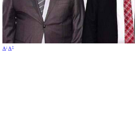
-
+
A
A