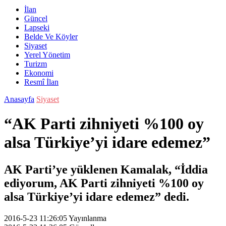
İlan
Güncel
Lapseki
Belde Ve Köyler
Siyaset
Yerel Yönetim
Turizm
Ekonomi
Resmî İlan
Anasayfa
Siyaset
“AK Parti zihniyeti %100 oy
alsa Türkiye’yi idare edemez”
AK Parti’ye yüklenen Kamalak, “İddia
ediyorum, AK Parti zihniyeti %100 oy
alsa Türkiye’yi idare edemez” dedi.
2016-5-23 11:26:05
Yayınlanma