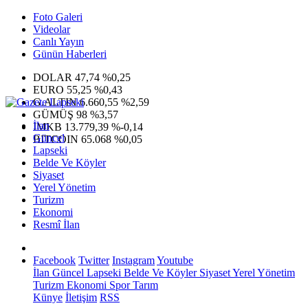
Foto Galeri
Videolar
Canlı Yayın
Günün Haberleri
DOLAR
47,74
%0,25
EURO
55,25
%0,43
G.ALTIN
6.660,55
%2,59
GÜMÜŞ
98
%3,57
İlan
IMKB
13.779,39
%-0,14
Güncel
BITCOIN
65.068
%0,05
Lapseki
Belde Ve Köyler
Siyaset
Yerel Yönetim
Turizm
Ekonomi
Resmî İlan
Facebook
Twitter
Instagram
Youtube
İlan
Güncel
Lapseki
Belde Ve Köyler
Siyaset
Yerel Yönetim
Turizm
Ekonomi
Spor
Tarım
Künye
İletişim
RSS