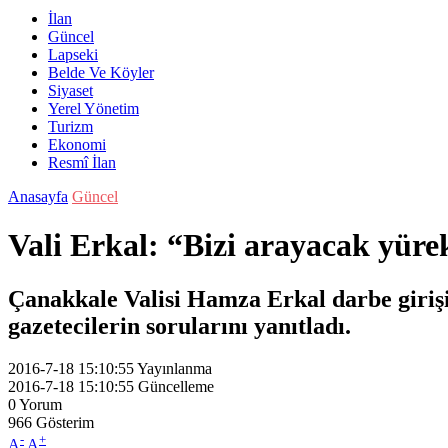
İlan
Güncel
Lapseki
Belde Ve Köyler
Siyaset
Yerel Yönetim
Turizm
Ekonomi
Resmî İlan
Anasayfa
Güncel
Vali Erkal: “Bizi arayacak yür
Çanakkale Valisi Hamza Erkal darbe girişi 
gazetecilerin sorularını yanıtladı.
2016-7-18 15:10:55
Yayınlanma
2016-7-18 15:10:55
Güncelleme
0
Yorum
966
Gösterim
-
+
A
A