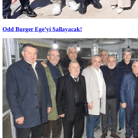
Odd Burger Ege’yi Sallayacak!