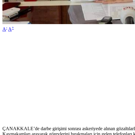
-
+
A
A
ÇANAKKALE’de darbe girişimi sonrası askeriyede alınan gözaltılarla i
Kaymakamları arayarak görevlerini bırakmaları için gelen telefonları