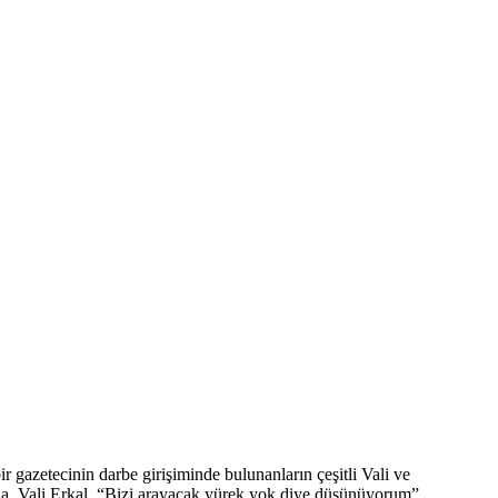
gazetecinin darbe girişiminde bulunanların çeşitli Vali ve
una, Vali Erkal, “Bizi arayacak yürek yok diye düşünüyorum”