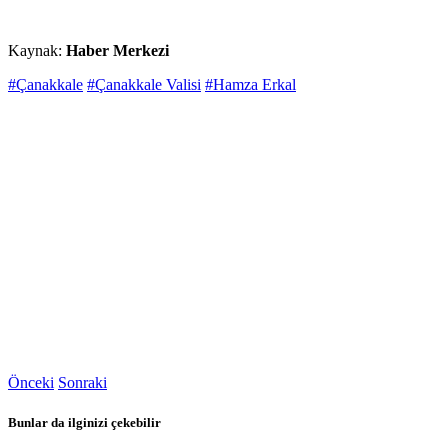
Kaynak:
Haber Merkezi
#Çanakkale
#Çanakkale Valisi
#Hamza Erkal
Önceki
Sonraki
Bunlar da ilginizi çekebilir