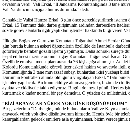
cevabının verdi. Vali Erkal, “İl Jandarma Komutanlığında 3 tane muvaz
Vali Yardımcımız açığa alınmış durumda.” dedi.
Çanakkale Valisi Hamza Erkal, 3 gün önce gerçekleştirilmek istenen da
Erkal, 15 Temmuz’daki darbe girişiminin ardından darbecilere hadlerin
sözde görev alanlarla ilgili yaptıkları işlemler hakkında bilgi veren Va
“İlk gün Boğaz ve Garnizon Komutanı Tuğamiral Ahmet Serdar Gündoğd
gün burada bulunan askeri öğrencilerin özellikle de İstanbul'a darbec
şoförleriyle beraber gözaltı işlemi yapılmıştır. Daha sonraki süreçt
tespit edilmesi üzerine oranın Tugay Komutanı Tuğgeneral İsmail Gürgen i
Özellikle emniyet mensupları arasında 36 kişi açığa alınmıştır. Adalet 
Kolordu Komutanlığında görevli üçer askeri hakim ve savcıyla ilgili göz
Komutanlığında 3 tane muvazzaf subay, bunlardan ikisi yüzbaşı birisi
Durumun kontrolleri altında olduğunu vurgulayan Erkal, "Tabi bundan son
işlemler yapılacak. Bu konu ciddiye alınması gereken, bizim de ciddi
ayakta ve ciddiyetle takip ediyoruz. Bugün de mesai günü. Herkes işi
kurtarmak o kadar normal bir şey demektir. O yüzden de milletimizi, ö
“BİZİ ARAYACAK YÜREK YOK DİYE DÜŞÜNÜYORUM”
Bir gazetecinin “Darbe girişiminde bulunanların Vali ve Kaymakamları 
arayacak yürek yok diye düşünüyorum kimsede. Henüz öyle bir telefon a
karargahlardan gelecek emirlere asla uyulmaması, bizim vereceğimiz ta