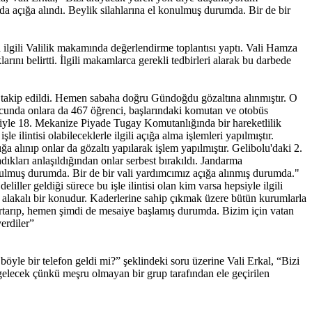
a açığa alındı. Beylik silahlarına el konulmuş durumda. Bir de bir
 ilgili Valilik makamında değerlendirme toplantısı yaptı. Vali Hamza
nı belirtti. İlgili makamlarca gerekli tedbirleri alarak bu darbede
takip edildi. Hemen sabaha doğru Gündoğdu gözaltına alınmıştır. O
nucunda onlara da 467 öğrenci, başlarındaki komutan ve otobüs
ariyle 18. Mekanize Piyade Tugay Komutanlığında bir hareketlilik
 ilintisi olabileceklerle ilgili açığa alma işlemleri yapılmıştır.
a alınıp onlar da gözaltı yapılarak işlem yapılmıştır. Gelibolu'daki 2.
dıkları anlaşıldığından onlar serbest bırakıldı. Jandarma
onulmuş durumda. Bir de bir vali yardımcımız açığa alınmış durumda."
ller geldiği sürece bu işle ilintisi olan kim varsa hepsiyle ilgili
 alakalı bir konudur. Kaderlerine sahip çıkmak üzere bütün kurumlarla
kurtarıp, hemen şimdi de mesaiye başlamış durumda. Bizim için vatan
erdiler”
yle bir telefon geldi mi?” şeklindeki soru üzerine Vali Erkal, “Bizi
gelecek çünkü meşru olmayan bir grup tarafından ele geçirilen