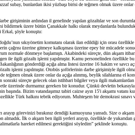
zaf subay, bunlardan ikisi yüzbaşı birisi de teğmen olmak üzere onlar d
rbe girişiminin ardından il genelinde yapılan gözaltılar ve son durumla
i bildirmek üzere bütün Çanakkale halkı olarak meydanlarda bulundukları
li Erkal, şöyle konuştu:
u’nun sıkıyönetim komutanı olarak ilan edildiği için orası özellikle 
ilerin çağrısı üzerine gitmeye kalkışması üzerine epey bir mücadele so
e durum normale dönmeye başlamıştı. Akabindeki süreçte, dün akşam itib
le ilgili gözaltı işlemi yapılmıştır. Kamu personelinden özellikle bu işle
Bakanlığının gönderdiği açığa alma listesi üzerine 16 hakim ve savcı açığ
altı işlemi yapılmıştır. Otobüs şoförlerinin darbe girişimiyle ilgili olma
 de teğmen olmak üzere onlar da açığa alınmış, beylik silahlarına el k
raki süreçte gelecek olan istihbari bilgiler veya ilgili makamlardan deli
yetle üzerinde durmamız gereken bir konudur. Çünkü devletin bekasıyla
nin başında. Bizim vatandaşımız tabiri caizse ayın 15'i akşamı vatanı 
zellikle Türk halkını tebrik ediyorum. Muhteşem bir demokrasi sınavı v
arayıp görevinizi bırakınız dendiği kamuoyuna yansıdı. Size o akşam bö
lmadık. İlk o akşam ben ilgili yerleri arayıp, özellikle de yukarıdan 
limatlarla hareket edilmesi gerektiğini söyledim” şeklinde konuştu.