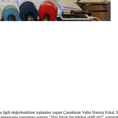
lgili değerlendirme toplantısı yapan Çanakkale Valisi Hamza Erkal, bir 
 kamuoyuna yansıması sonrası "Size böyle bir telefon geldi mi?" sorus