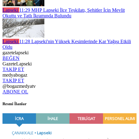
Lapseki
11:29
MHP Lapseki İlçe Teşkilatı, Şehitler İçin Mevlit
Okuttu ve Tatlı İkramında Bulundu
Lapseki
11:28
Lapseki'nin Yüksek Kesimlerinde Kar Yağışı Etkili
Oldu
gazetelapseki
BEĞEN
GazeteLapseki
TAKİP ET
medyabogaz
TAKİP ET
@bogazmedyatv
ABONE OL
Resmî İlanlar