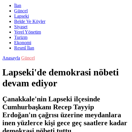
İlan
Güncel
Lapseki
Belde Ve Köyler
Siyaset
Yerel Yönetim
Turizm
Ekonomi
Resmî İlan
Anasayfa
Güncel
Lapseki'de demokrasi nöbeti
devam ediyor
Çanakkale'nin Lapseki ilçesinde
Cumhurbaşkanı Recep Tayyip
Erdoğan'ın çağrısı üzerine meydanlara
inen yüzlerce kişi gece geç saatlere kadar
demokrasi nöbeti tuttu.