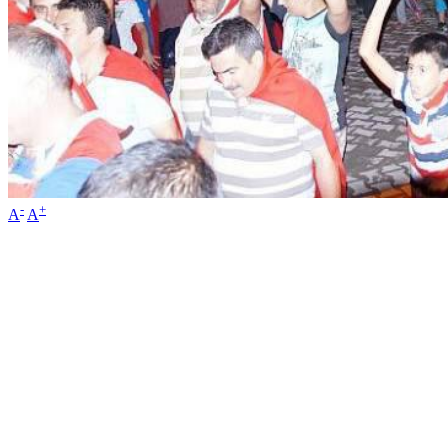
-
+
A
A