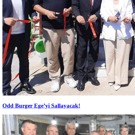
Odd Burger Ege’yi Sallayacak!