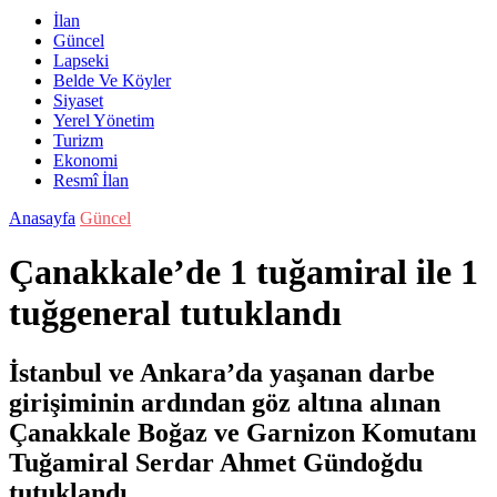
İlan
Güncel
Lapseki
Belde Ve Köyler
Siyaset
Yerel Yönetim
Turizm
Ekonomi
Resmî İlan
Anasayfa
Güncel
Çanakkale’de 1 tuğamiral ile 1
tuğgeneral tutuklandı
İstanbul ve Ankara’da yaşanan darbe
girişiminin ardından göz altına alınan
Çanakkale Boğaz ve Garnizon Komutanı
Tuğamiral Serdar Ahmet Gündoğdu
tutuklandı.