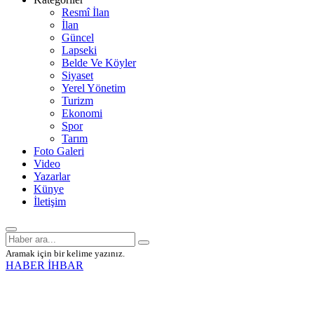
Resmî İlan
İlan
Güncel
Lapseki
Belde Ve Köyler
Siyaset
Yerel Yönetim
Turizm
Ekonomi
Spor
Tarım
Foto Galeri
Video
Yazarlar
Künye
İletişim
Aramak için bir kelime yazınız.
HABER İHBAR