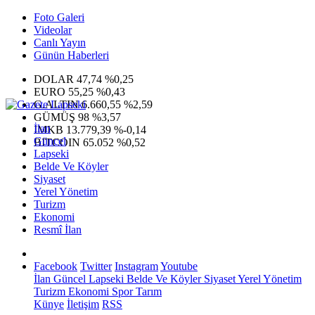
Foto Galeri
Videolar
Canlı Yayın
Günün Haberleri
DOLAR
47,74
%0,25
EURO
55,25
%0,43
G.ALTIN
6.660,55
%2,59
GÜMÜŞ
98
%3,57
İlan
IMKB
13.779,39
%-0,14
Güncel
BITCOIN
65.052
%0,52
Lapseki
Belde Ve Köyler
Siyaset
Yerel Yönetim
Turizm
Ekonomi
Resmî İlan
Facebook
Twitter
Instagram
Youtube
İlan
Güncel
Lapseki
Belde Ve Köyler
Siyaset
Yerel Yönetim
Turizm
Ekonomi
Spor
Tarım
Künye
İletişim
RSS