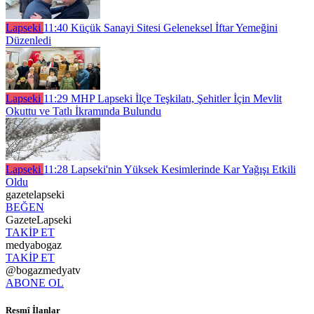
Lapseki
11:40
Küçük Sanayi Sitesi Geleneksel İftar Yemeğini
Düzenledi
Lapseki
11:29
MHP Lapseki İlçe Teşkilatı, Şehitler İçin Mevlit
Okuttu ve Tatlı İkramında Bulundu
Lapseki
11:28
Lapseki'nin Yüksek Kesimlerinde Kar Yağışı Etkili
Oldu
gazetelapseki
BEĞEN
GazeteLapseki
TAKİP ET
medyabogaz
TAKİP ET
@bogazmedyatv
ABONE OL
Resmî İlanlar