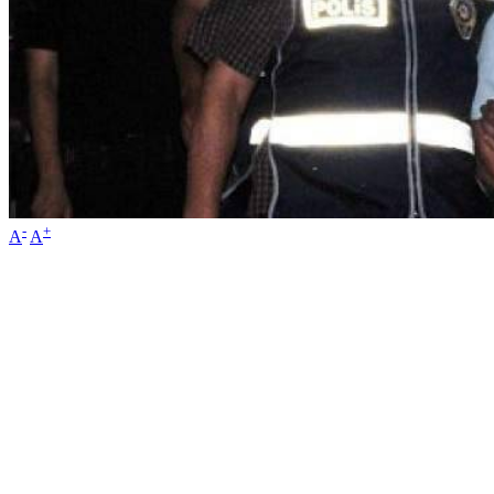
-
+
A
A