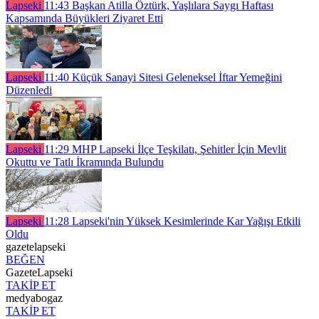
Lapseki
11:43
Başkan Atilla Öztürk, Yaşlılara Saygı Haftası
Kapsamında Büyükleri Ziyaret Etti
Lapseki
11:40
Küçük Sanayi Sitesi Geleneksel İftar Yemeğini
Düzenledi
Lapseki
11:29
MHP Lapseki İlçe Teşkilatı, Şehitler İçin Mevlit
Okuttu ve Tatlı İkramında Bulundu
Lapseki
11:28
Lapseki'nin Yüksek Kesimlerinde Kar Yağışı Etkili
Oldu
gazetelapseki
BEĞEN
GazeteLapseki
TAKİP ET
medyabogaz
TAKİP ET