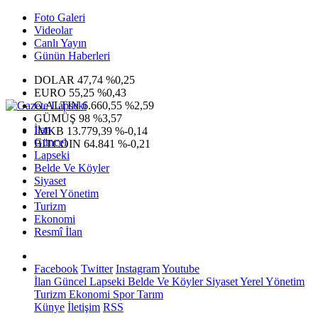
Foto Galeri
Videolar
Canlı Yayın
Günün Haberleri
DOLAR
47,74
%0,25
EURO
55,25
%0,43
G.ALTIN
6.660,55
%2,59
GÜMÜŞ
98
%3,57
İlan
IMKB
13.779,39
%-0,14
Güncel
BITCOIN
64.841
%-0,21
Lapseki
Belde Ve Köyler
Siyaset
Yerel Yönetim
Turizm
Ekonomi
Resmî İlan
Facebook
Twitter
Instagram
Youtube
İlan
Güncel
Lapseki
Belde Ve Köyler
Siyaset
Yerel Yönetim
Turizm
Ekonomi
Spor
Tarım
Künye
İletişim
RSS