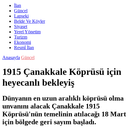
İlan
Güncel
Lapseki
Belde Ve Köyler
Siyaset
Yerel Yönetim
Turizm
Ekonomi
Resmî İlan
Anasayfa
Güncel
1915 Çanakkale Köprüsü için
heyecanlı bekleyiş
Dünyanın en uzun aralıklı köprüsü olma
unvanını alacak Çanakkale 1915
Köprüsü'nün temelinin atılacağı 18 Mart
için bölgede geri sayım başladı.