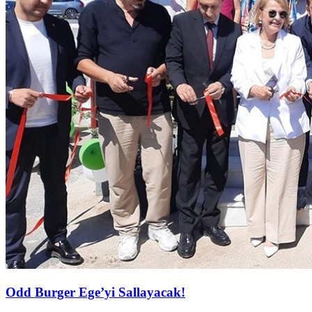
Odd Burger Ege’yi Sallayacak!