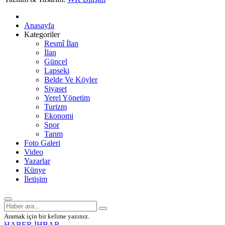
Anasayfa
Kategoriler
Resmî İlan
İlan
Güncel
Lapseki
Belde Ve Köyler
Siyaset
Yerel Yönetim
Turizm
Ekonomi
Spor
Tarım
Foto Galeri
Video
Yazarlar
Künye
İletişim
Aramak için bir kelime yazınız.
HABER İHBAR