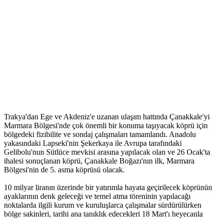
Trakya'dan Ege ve Akdeniz'e uzanan ulaşım hattında Çanakkale'yi
Marmara Bölgesi'nde çok önemli bir konuma taşıyacak köprü için
bölgedeki fizibilite ve sondaj çalışmaları tamamlandı. Anadolu
yakasındaki Lapseki'nin Şekerkaya ile Avrupa tarafındaki
Gelibolu'nun Sütlüce mevkisi arasına yapılacak olan ve 26 Ocak'ta
ihalesi sonuçlanan köprü, Çanakkale Boğazı'nın ilk, Marmara
Bölgesi'nin de 5. asma köprüsü olacak.
10 milyar liranın üzerinde bir yatırımla hayata geçirilecek köprünün
ayaklarının denk geleceği ve temel atma töreninin yapılacağı
noktalarda ilgili kurum ve kuruluşlarca çalışmalar sürdürülürken
bölge sakinleri, tarihi ana tanıklık edecekleri 18 Mart'ı heyecanla