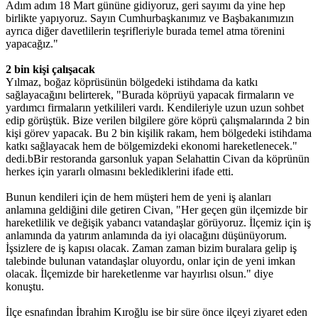
Adım adım 18 Mart gününe gidiyoruz, geri sayımı da yine hep
birlikte yapıyoruz. Sayın Cumhurbaşkanımız ve Başbakanımızın
ayrıca diğer davetlilerin teşrifleriyle burada temel atma törenini
yapacağız."
2 bin kişi çalışacak
Yılmaz, boğaz köprüsünün bölgedeki istihdama da katkı
sağlayacağını belirterek, "Burada köprüyü yapacak firmaların ve
yardımcı firmaların yetkilileri vardı. Kendileriyle uzun uzun sohbet
edip görüştük. Bize verilen bilgilere göre köprü çalışmalarında 2 bin
kişi görev yapacak. Bu 2 bin kişilik rakam, hem bölgedeki istihdama
katkı sağlayacak hem de bölgemizdeki ekonomi hareketlenecek."
dedi.bBir restoranda garsonluk yapan Selahattin Civan da köprünün
herkes için yararlı olmasını beklediklerini ifade etti.
Bunun kendileri için de hem müşteri hem de yeni iş alanları
anlamına geldiğini dile getiren Civan, "Her geçen gün ilçemizde bir
hareketlilik ve değişik yabancı vatandaşlar görüyoruz. İlçemiz için iş
anlamında da yatırım anlamında da iyi olacağını düşünüyorum.
İşsizlere de iş kapısı olacak. Zaman zaman bizim buralara gelip iş
talebinde bulunan vatandaşlar oluyordu, onlar için de yeni imkan
olacak. İlçemizde bir hareketlenme var hayırlısı olsun." diye
konuştu.
İlçe esnafından İbrahim Kıroğlu ise bir süre önce ilçeyi ziyaret eden