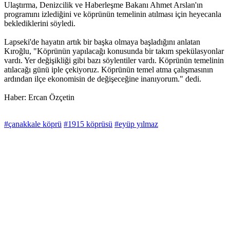
Ulaştırma, Denizcilik ve Haberleşme Bakanı Ahmet Arslan'ın
programını izlediğini ve köprünün temelinin atılması için heyecanla
beklediklerini söyledi.
Lapseki'de hayatın artık bir başka olmaya başladığını anlatan
Kıroğlu, "Köprünün yapılacağı konusunda bir takım spekülasyonlar
vardı. Yer değişikliği gibi bazı söylentiler vardı. Köprünün temelinin
atılacağı günü iple çekiyoruz. Köprünün temel atma çalışmasının
ardından ilçe ekonomisin de değişeceğine inanıyorum." dedi.
Haber: Ercan Özçetin
#çanakkale köprü
#1915 köprüsü
#eyüp yılmaz