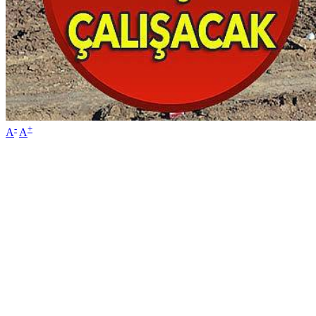
-
+
A
A