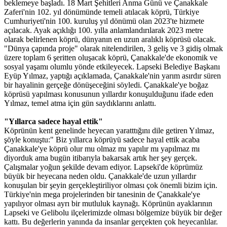
beklemeye başladı. 18 Mart Şehitleri Anma Günü ve Çanakkale
Zaferi'nin 102. yıl dönümünde temeli atılacak köprü, Türkiye
Cumhuriyeti'nin 100. kuruluş yıl dönümü olan 2023'te hizmete
açılacak. Ayak açıklığı 100. yılla anlamlandırılarak 2023 metre
olarak belirlenen köprü, dünyanın en uzun aralıklı köprüsü olacak.
"Dünya çapında proje" olarak nitelendirilen, 3 geliş ve 3 gidiş olmak
üzere toplam 6 şeritten oluşacak köprü, Çanakkale'de ekonomik ve
sosyal yaşamı olumlu yönde etkileyecek. Lapseki Belediye Başkanı
Eyüp Yılmaz, yaptığı açıklamada, Çanakkale'nin yarım asırdır süren
bir hayalinin gerçeğe dönüşeceğini söyledi. Çanakkale'ye boğaz
köprüsü yapılması konusunun yıllardır konuşulduğunu ifade eden
Yılmaz, temel atma için gün saydıklarını anlattı.
"Yıllarca sadece hayal ettik"
Köprünün kent genelinde heyecan yaratttığını dile getiren Yılmaz,
şöyle konuştu:" Biz yıllarca köprüyü sadece hayal ettik acaba
Çanakkale'ye köprü olur mu olmaz mı yapılır mı yapılmaz mı
diyorduk ama bugün itibarıyla bakarsak artık her şey gerçek.
Çalışmalar yoğun şekilde devam ediyor. Lapseki'de köprümüz
büyük bir heyecana neden oldu. Çanakkale'de uzun yıllardır
konuşulan bir şeyin gerçekleştiriliyor olması çok önemli bizim için.
Türkiye'nin mega projelerinden bir tanesinin de Çanakkale'ye
yapılıyor olması ayrı bir mutluluk kaynağı. Köprünün ayaklarının
Lapseki ve Gelibolu ilçelerimizde olması bölgemize büyük bir değer
kattı. Bu değerlerin yanında da insanlar gerçekten çok heyecanlılar.