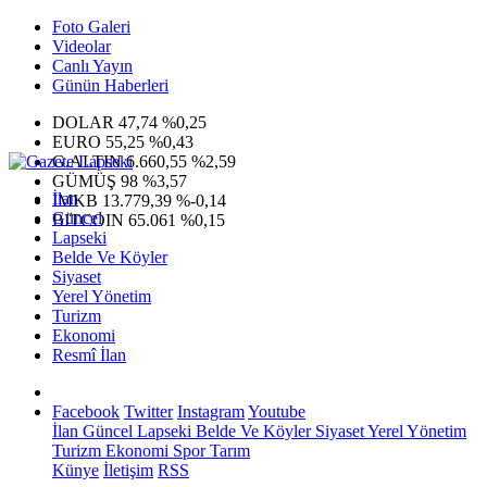
Foto Galeri
Videolar
Canlı Yayın
Günün Haberleri
DOLAR
47,74
%0,25
EURO
55,25
%0,43
G.ALTIN
6.660,55
%2,59
GÜMÜŞ
98
%3,57
İlan
IMKB
13.779,39
%-0,14
Güncel
BITCOIN
65.061
%0,15
Lapseki
Belde Ve Köyler
Siyaset
Yerel Yönetim
Turizm
Ekonomi
Resmî İlan
Facebook
Twitter
Instagram
Youtube
İlan
Güncel
Lapseki
Belde Ve Köyler
Siyaset
Yerel Yönetim
Turizm
Ekonomi
Spor
Tarım
Künye
İletişim
RSS