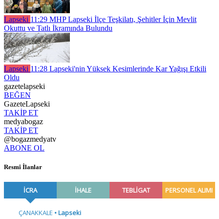
Lapseki
11:29
MHP Lapseki İlçe Teşkilatı, Şehitler İçin Mevlit
Okuttu ve Tatlı İkramında Bulundu
Lapseki
11:28
Lapseki'nin Yüksek Kesimlerinde Kar Yağışı Etkili
Oldu
gazetelapseki
BEĞEN
GazeteLapseki
TAKİP ET
medyabogaz
TAKİP ET
@bogazmedyatv
ABONE OL
Resmî İlanlar