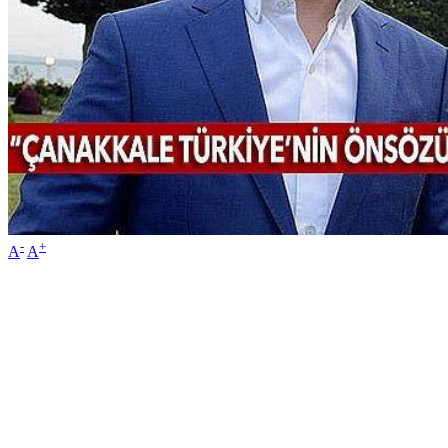
-
+
A
A