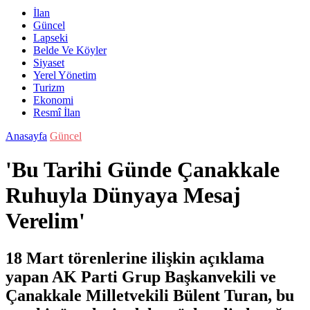
İlan
Güncel
Lapseki
Belde Ve Köyler
Siyaset
Yerel Yönetim
Turizm
Ekonomi
Resmî İlan
Anasayfa
Güncel
'Bu Tarihi Günde Çanakkale
Ruhuyla Dünyaya Mesaj
Verelim'
18 Mart törenlerine ilişkin açıklama
yapan AK Parti Grup Başkanvekili ve
Çanakkale Milletvekili Bülent Turan, bu