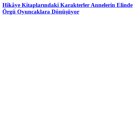
Hikâye Kitaplarındaki Karakterler Annelerin Elinde
Örgü Oyuncaklara Dönüşüyor