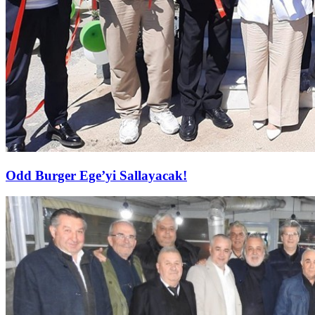
Odd Burger Ege’yi Sallayacak!