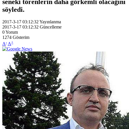
seneki törenlerin daha görkemli olacağını
söyledi.
2017-3-17 03:12:32
Yayınlanma
2017-3-17 03:12:32
Güncelleme
0
Yorum
1274
Gösterim
-
+
A
A