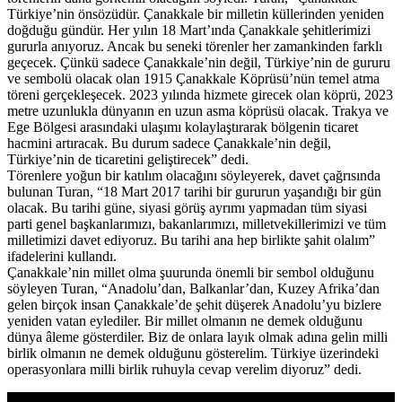
Türkiye’nin önsözüdür. Çanakkale bir milletin küllerinden yeniden
doğduğu gündür. Her yılın 18 Mart’ında Çanakkale şehitlerimizi
gururla anıyoruz. Ancak bu seneki törenler her zamankinden farklı
geçecek. Çünkü sadece Çanakkale’nin değil, Türkiye’nin de gururu
ve sembolü olacak olan 1915 Çanakkale Köprüsü’nün temel atma
töreni gerçekleşecek. 2023 yılında hizmete girecek olan köprü, 2023
metre uzunlukla dünyanın en uzun asma köprüsü olacak. Trakya ve
Ege Bölgesi arasındaki ulaşımı kolaylaştırarak bölgenin ticaret
hacmini artıracak. Bu durum sadece Çanakkale’nin değil,
Türkiye’nin de ticaretini geliştirecek” dedi.
Törenlere yoğun bir katılım olacağını söyleyerek, davet çağrısında
bulunan Turan, “18 Mart 2017 tarihi bir gururun yaşandığı bir gün
olacak. Bu tarihi güne, siyasi görüş ayrımı yapmadan tüm siyasi
parti genel başkanlarımızı, bakanlarımızı, milletvekillerimizi ve tüm
milletimizi davet ediyoruz. Bu tarihi ana hep birlikte şahit olalım”
ifadelerini kullandı.
Çanakkale’nin millet olma şuurunda önemli bir sembol olduğunu
söyleyen Turan, “Anadolu’dan, Balkanlar’dan, Kuzey Afrika’dan
gelen birçok insan Çanakkale’de şehit düşerek Anadolu’yu bizlere
yeniden vatan eylediler. Bir millet olmanın ne demek olduğunu
dünya âleme gösterdiler. Biz de onlara layık olmak adına gelin milli
birlik olmanın ne demek olduğunu gösterelim. Türkiye üzerindeki
operasyonlara milli birlik ruhuyla cevap verelim diyoruz” dedi.