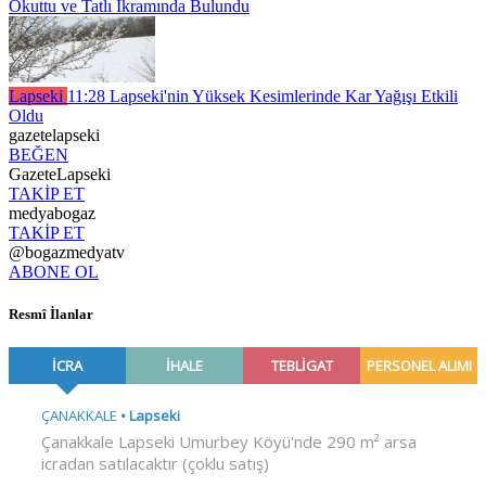
Okuttu ve Tatlı İkramında Bulundu
Lapseki
11:28
Lapseki'nin Yüksek Kesimlerinde Kar Yağışı Etkili
Oldu
gazetelapseki
BEĞEN
GazeteLapseki
TAKİP ET
medyabogaz
TAKİP ET
@bogazmedyatv
ABONE OL
Resmî İlanlar