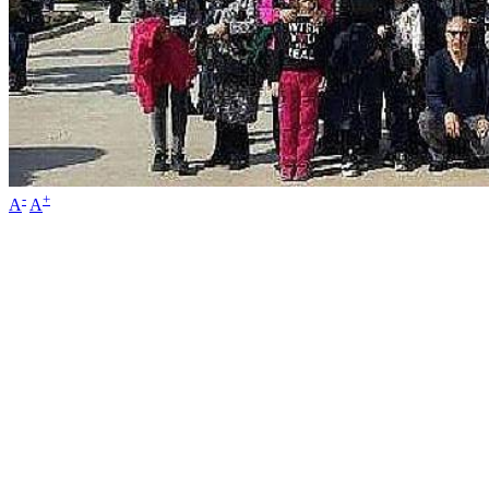
-
+
A
A