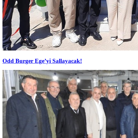
Odd Burger Ege’yi Sallayacak!