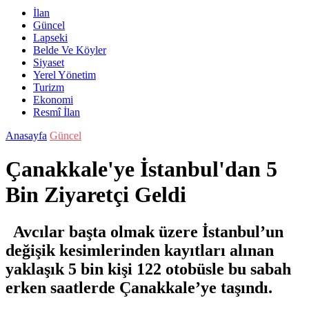
İlan
Güncel
Lapseki
Belde Ve Köyler
Siyaset
Yerel Yönetim
Turizm
Ekonomi
Resmî İlan
Anasayfa
Güncel
Çanakkale'ye İstanbul'dan 5
Bin Ziyaretçi Geldi
Avcılar başta olmak üzere İstanbul’un
değişik kesimlerinden kayıtları alınan
yaklaşık 5 bin kişi 122 otobüsle bu sabah
erken saatlerde Çanakkale’ye taşındı.