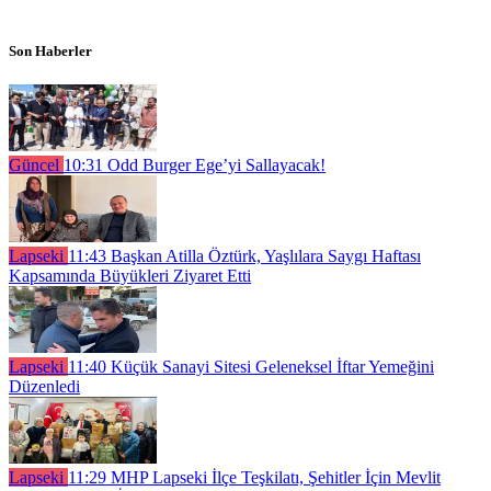
Son Haberler
Güncel
10:31
Odd Burger Ege’yi Sallayacak!
Lapseki
11:43
Başkan Atilla Öztürk, Yaşlılara Saygı Haftası
Kapsamında Büyükleri Ziyaret Etti
Lapseki
11:40
Küçük Sanayi Sitesi Geleneksel İftar Yemeğini
Düzenledi
Lapseki
11:29
MHP Lapseki İlçe Teşkilatı, Şehitler İçin Mevlit