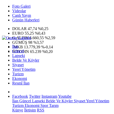
Foto Galeri
Videolar
Canlı Yayın
Günün Haberleri
DOLAR
47,74
%0,25
EURO
55,25
%0,43
G.ALTIN
6.660,55
%2,59
GÜMÜŞ
98
%3,57
İlan
IMKB
13.779,39
%-0,14
Güncel
BITCOIN
65.239
%0,20
Lapseki
Belde Ve Köyler
Siyaset
Yerel Yönetim
Turizm
Ekonomi
Resmî İlan
Facebook
Twitter
Instagram
Youtube
İlan
Güncel
Lapseki
Belde Ve Köyler
Siyaset
Yerel Yönetim
Turizm
Ekonomi
Spor
Tarım
Künye
İletişim
RSS