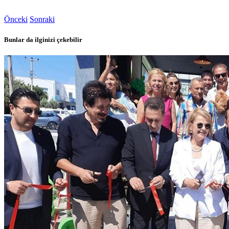
Önceki
Sonraki
Bunlar da ilginizi çekebilir