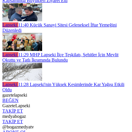
Kapsamında Büyükleri Ziyaret Etti
Lapseki
11:40
Küçük Sanayi Sitesi Geleneksel İftar Yemeğini
Düzenledi
Lapseki
11:29
MHP Lapseki İlçe Teşkilatı, Şehitler İçin Mevlit
Okuttu ve Tatlı İkramında Bulundu
Lapseki
11:28
Lapseki'nin Yüksek Kesimlerinde Kar Yağışı Etkili
Oldu
gazetelapseki
BEĞEN
GazeteLapseki
TAKİP ET
medyabogaz
TAKİP ET
@bogazmedyatv