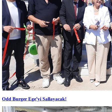
Odd Burger Ege’yi Sallayacak!