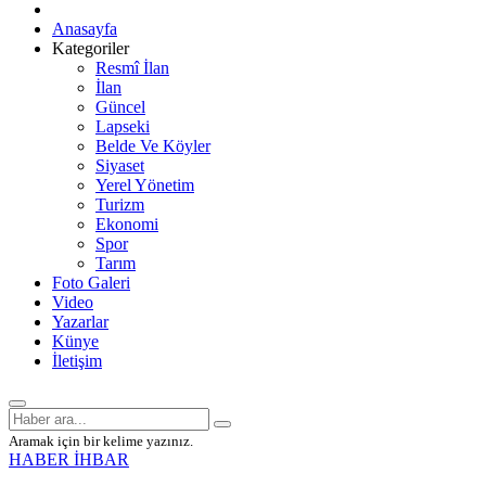
Anasayfa
Kategoriler
Resmî İlan
İlan
Güncel
Lapseki
Belde Ve Köyler
Siyaset
Yerel Yönetim
Turizm
Ekonomi
Spor
Tarım
Foto Galeri
Video
Yazarlar
Künye
İletişim
Aramak için bir kelime yazınız.
HABER İHBAR