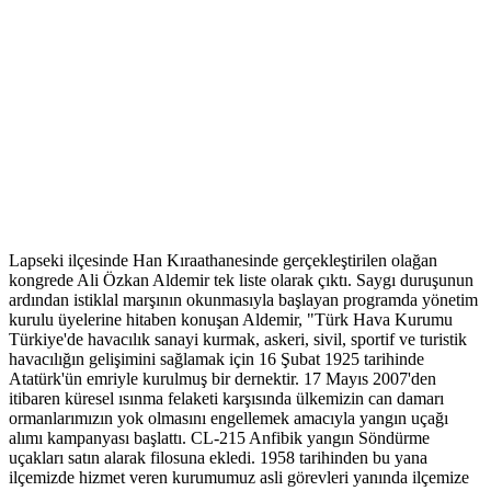
Lapseki ilçesinde Han Kıraathanesinde gerçekleştirilen olağan
kongrede Ali Özkan Aldemir tek liste olarak çıktı. Saygı duruşunun
ardından istiklal marşının okunmasıyla başlayan programda yönetim
kurulu üyelerine hitaben konuşan Aldemir, "Türk Hava Kurumu
Türkiye'de havacılık sanayi kurmak, askeri, sivil, sportif ve turistik
havacılığın gelişimini sağlamak için 16 Şubat 1925 tarihinde
Atatürk'ün emriyle kurulmuş bir dernektir. 17 Mayıs 2007'den
itibaren küresel ısınma felaketi karşısında ülkemizin can damarı
ormanlarımızın yok olmasını engellemek amacıyla yangın uçağı
alımı kampanyası başlattı. CL-215 Anfibik yangın Söndürme
uçakları satın alarak filosuna ekledi. 1958 tarihinden bu yana
ilçemizde hizmet veren kurumumuz asli görevleri yanında ilçemize