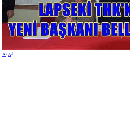
-
+
A
A