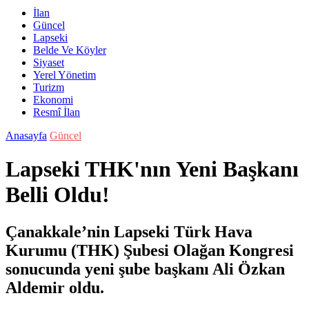
İlan
Güncel
Lapseki
Belde Ve Köyler
Siyaset
Yerel Yönetim
Turizm
Ekonomi
Resmî İlan
Anasayfa
Güncel
Lapseki THK'nın Yeni Başkanı
Belli Oldu!
Çanakkale’nin Lapseki Türk Hava
Kurumu (THK) Şubesi Olağan Kongresi
sonucunda yeni şube başkanı Ali Özkan
Aldemir oldu.