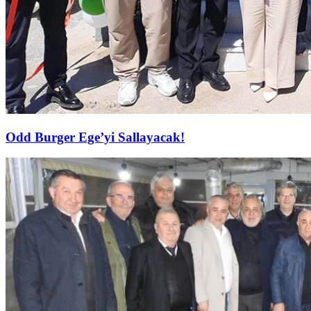
Odd Burger Ege’yi Sallayacak!