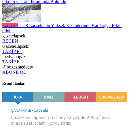
Okuttu ve Tatlı İkramında Bulundu
Lapseki
11:28
Lapseki'nin Yüksek Kesimlerinde Kar Yağışı Etkili
Oldu
gazetelapseki
BEĞEN
GazeteLapseki
TAKİP ET
medyabogaz
TAKİP ET
@bogazmedyatv
ABONE OL
Resmî İlanlar