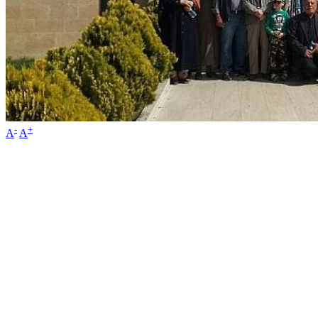
-
+
A
A