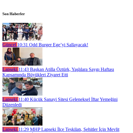
Son Haberler
Güncel
10:31
Odd Burger Ege’yi Sallayacak!
Lapseki
11:43
Başkan Atilla Öztürk, Yaşlılara Saygı Haftası
Kapsamında Büyükleri Ziyaret Etti
Lapseki
11:40
Küçük Sanayi Sitesi Geleneksel İftar Yemeğini
Düzenledi
Lapseki
11:29
MHP Lapseki İlçe Teşkilatı, Şehitler İçin Mevlit