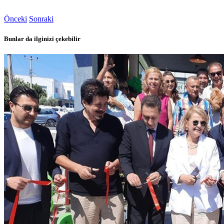
Önceki
Sonraki
Bunlar da ilginizi çekebilir