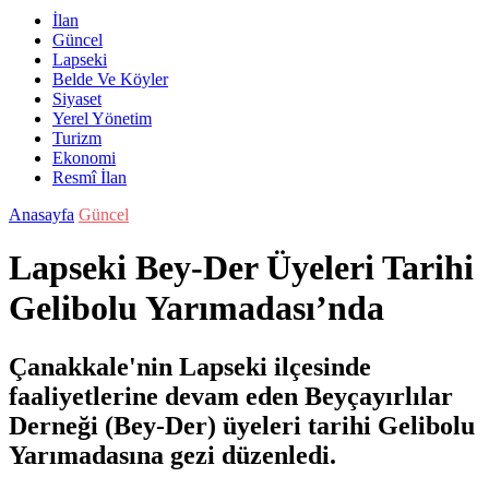
İlan
Güncel
Lapseki
Belde Ve Köyler
Siyaset
Yerel Yönetim
Turizm
Ekonomi
Resmî İlan
Anasayfa
Güncel
Lapseki Bey-Der Üyeleri Tarihi
Gelibolu Yarımadası’nda
Çanakkale'nin Lapseki ilçesinde
faaliyetlerine devam eden Beyçayırlılar
Derneği (Bey-Der) üyeleri tarihi Gelibolu
Yarımadasına gezi düzenledi.