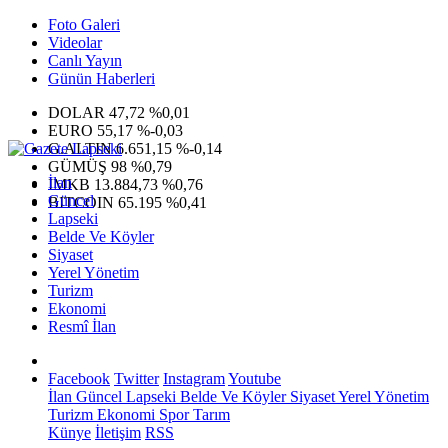
Foto Galeri
Videolar
Canlı Yayın
Günün Haberleri
DOLAR
47,72
%0,01
EURO
55,17
%-0,03
G.ALTIN
6.651,15
%-0,14
GÜMÜŞ
98
%0,79
İlan
IMKB
13.884,73
%0,76
Güncel
BITCOIN
65.195
%0,41
Lapseki
Belde Ve Köyler
Siyaset
Yerel Yönetim
Turizm
Ekonomi
Resmî İlan
Facebook
Twitter
Instagram
Youtube
İlan
Güncel
Lapseki
Belde Ve Köyler
Siyaset
Yerel Yönetim
Turizm
Ekonomi
Spor
Tarım
Künye
İletişim
RSS