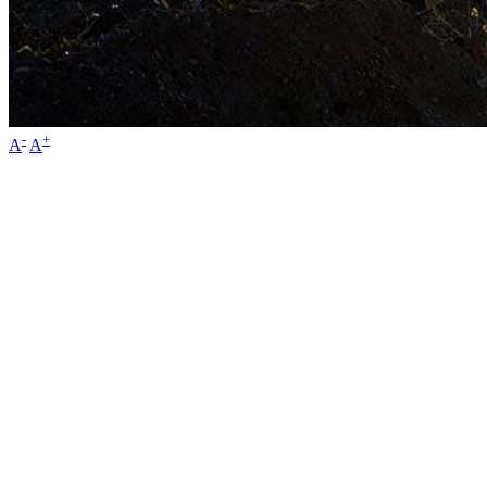
-
+
A
A