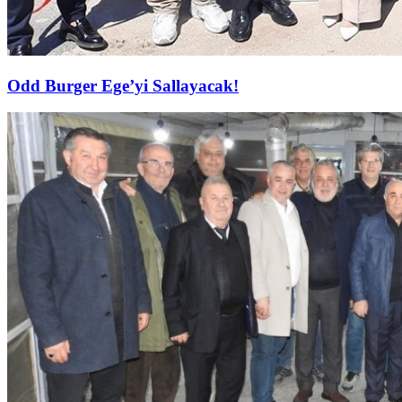
Odd Burger Ege’yi Sallayacak!