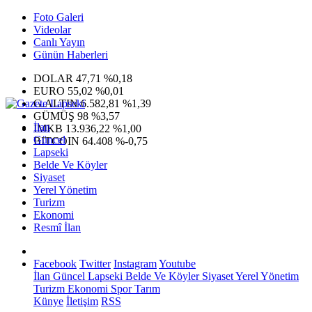
Foto Galeri
Videolar
Canlı Yayın
Günün Haberleri
DOLAR
47,71
%0,18
EURO
55,02
%0,01
G.ALTIN
6.582,81
%1,39
GÜMÜŞ
98
%3,57
İlan
IMKB
13.936,22
%1,00
Güncel
BITCOIN
64.408
%-0,75
Lapseki
Belde Ve Köyler
Siyaset
Yerel Yönetim
Turizm
Ekonomi
Resmî İlan
Facebook
Twitter
Instagram
Youtube
İlan
Güncel
Lapseki
Belde Ve Köyler
Siyaset
Yerel Yönetim
Turizm
Ekonomi
Spor
Tarım
Künye
İletişim
RSS