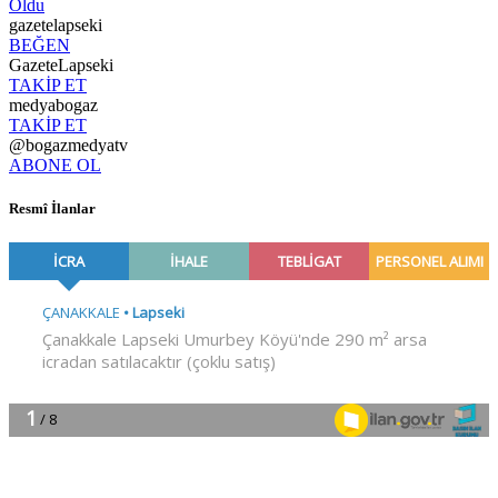
Oldu
gazetelapseki
BEĞEN
GazeteLapseki
TAKİP ET
medyabogaz
TAKİP ET
@bogazmedyatv
ABONE OL
Resmî İlanlar