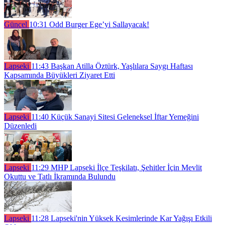
Güncel
10:31
Odd Burger Ege’yi Sallayacak!
Lapseki
11:43
Başkan Atilla Öztürk, Yaşlılara Saygı Haftası
Kapsamında Büyükleri Ziyaret Etti
Lapseki
11:40
Küçük Sanayi Sitesi Geleneksel İftar Yemeğini
Düzenledi
Lapseki
11:29
MHP Lapseki İlçe Teşkilatı, Şehitler İçin Mevlit
Okuttu ve Tatlı İkramında Bulundu
Lapseki
11:28
Lapseki'nin Yüksek Kesimlerinde Kar Yağışı Etkili