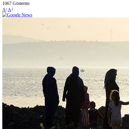
1067
Gösterim
-
+
A
A