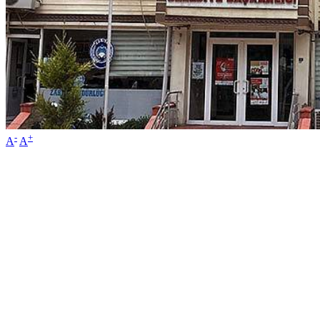
-
+
A
A