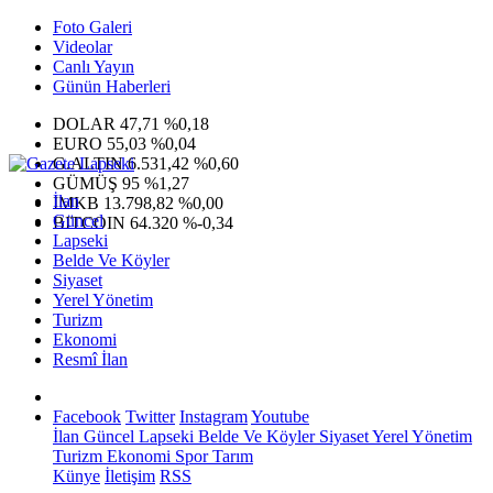
Foto Galeri
Videolar
Canlı Yayın
Günün Haberleri
DOLAR
47,71
%0,18
EURO
55,03
%0,04
G.ALTIN
6.531,42
%0,60
GÜMÜŞ
95
%1,27
İlan
IMKB
13.798,82
%0,00
Güncel
BITCOIN
64.320
%-0,34
Lapseki
Belde Ve Köyler
Siyaset
Yerel Yönetim
Turizm
Ekonomi
Resmî İlan
Facebook
Twitter
Instagram
Youtube
İlan
Güncel
Lapseki
Belde Ve Köyler
Siyaset
Yerel Yönetim
Turizm
Ekonomi
Spor
Tarım
Künye
İletişim
RSS