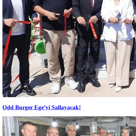
Odd Burger Ege’yi Sallayacak!