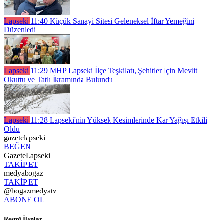
Lapseki
11:40
Küçük Sanayi Sitesi Geleneksel İftar Yemeğini
Düzenledi
Lapseki
11:29
MHP Lapseki İlçe Teşkilatı, Şehitler İçin Mevlit
Okuttu ve Tatlı İkramında Bulundu
Lapseki
11:28
Lapseki'nin Yüksek Kesimlerinde Kar Yağışı Etkili
Oldu
gazetelapseki
BEĞEN
GazeteLapseki
TAKİP ET
medyabogaz
TAKİP ET
@bogazmedyatv
ABONE OL
Resmî İlanlar