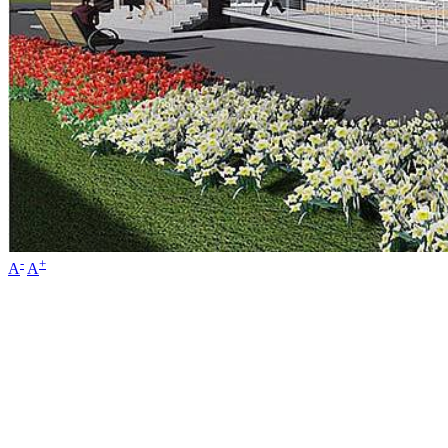
-
+
A
A