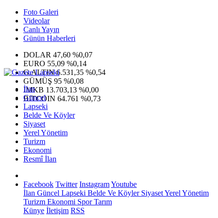
Foto Galeri
Videolar
Canlı Yayın
Günün Haberleri
DOLAR
47,60
%0,07
EURO
55,09
%0,14
G.ALTIN
6.531,35
%0,54
GÜMÜŞ
95
%0,08
İlan
IMKB
13.703,13
%0,00
Güncel
BITCOIN
64.761
%0,73
Lapseki
Belde Ve Köyler
Siyaset
Yerel Yönetim
Turizm
Ekonomi
Resmî İlan
Facebook
Twitter
Instagram
Youtube
İlan
Güncel
Lapseki
Belde Ve Köyler
Siyaset
Yerel Yönetim
Turizm
Ekonomi
Spor
Tarım
Künye
İletişim
RSS