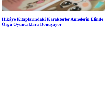
Hikâye Kitaplarındaki Karakterler Annelerin Elinde
Örgü Oyuncaklara Dönüşüyor