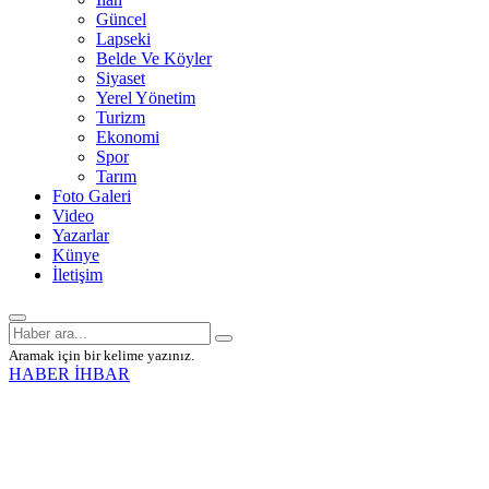
Güncel
Lapseki
Belde Ve Köyler
Siyaset
Yerel Yönetim
Turizm
Ekonomi
Spor
Tarım
Foto Galeri
Video
Yazarlar
Künye
İletişim
Aramak için bir kelime yazınız.
HABER İHBAR