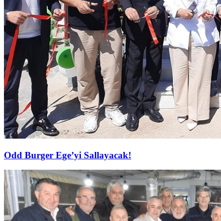
Odd Burger Ege’yi Sallayacak!