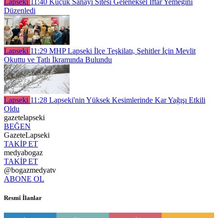
Lapseki
11:40
Küçük Sanayi Sitesi Geleneksel İftar Yemeğini
Düzenledi
Lapseki
11:29
MHP Lapseki İlçe Teşkilatı, Şehitler İçin Mevlit
Okuttu ve Tatlı İkramında Bulundu
Lapseki
11:28
Lapseki'nin Yüksek Kesimlerinde Kar Yağışı Etkili
Oldu
gazetelapseki
BEĞEN
GazeteLapseki
TAKİP ET
medyabogaz
TAKİP ET
@bogazmedyatv
ABONE OL
Resmî İlanlar