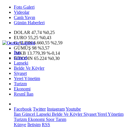
Foto Galeri
Videolar
Canlı Yayın
Günün Haberleri
DOLAR
47,74
%0,25
EURO
55,25
%0,43
G.ALTIN
6.660,55
%2,59
GÜMÜŞ
98
%3,57
İlan
IMKB
13.779,39
%-0,14
Güncel
BITCOIN
65.224
%0,30
Lapseki
Belde Ve Köyler
Siyaset
Yerel Yönetim
Turizm
Ekonomi
Resmî İlan
Facebook
Twitter
Instagram
Youtube
İlan
Güncel
Lapseki
Belde Ve Köyler
Siyaset
Yerel Yönetim
Turizm
Ekonomi
Spor
Tarım
Künye
İletişim
RSS