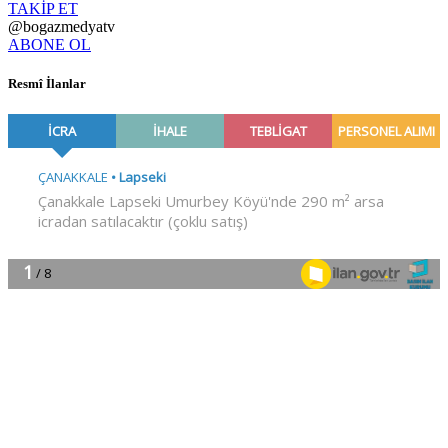
TAKİP ET
@bogazmedyatv
ABONE OL
Resmî İlanlar