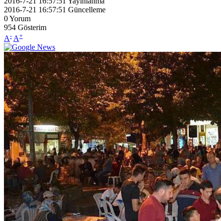
2016-7-21 16:57:51
Yayınlanma
2016-7-21 16:57:51
Güncelleme
0
Yorum
954
Gösterim
-
+
A
A