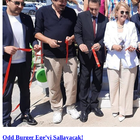
Odd Burger Ege’yi Sallayacak!