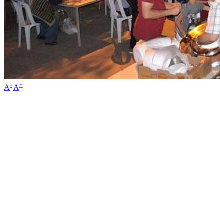
-
+
A
A