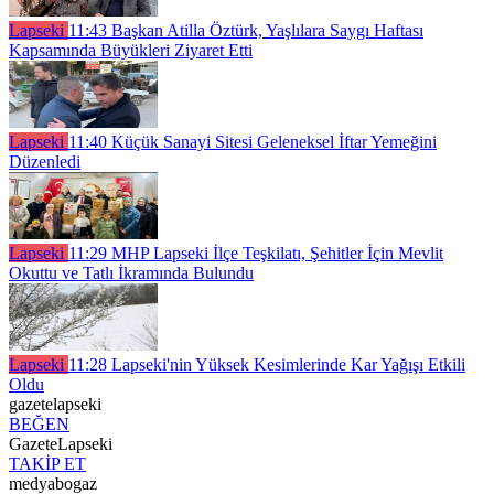
Lapseki
11:43
Başkan Atilla Öztürk, Yaşlılara Saygı Haftası
Kapsamında Büyükleri Ziyaret Etti
Lapseki
11:40
Küçük Sanayi Sitesi Geleneksel İftar Yemeğini
Düzenledi
Lapseki
11:29
MHP Lapseki İlçe Teşkilatı, Şehitler İçin Mevlit
Okuttu ve Tatlı İkramında Bulundu
Lapseki
11:28
Lapseki'nin Yüksek Kesimlerinde Kar Yağışı Etkili
Oldu
gazetelapseki
BEĞEN
GazeteLapseki
TAKİP ET
medyabogaz