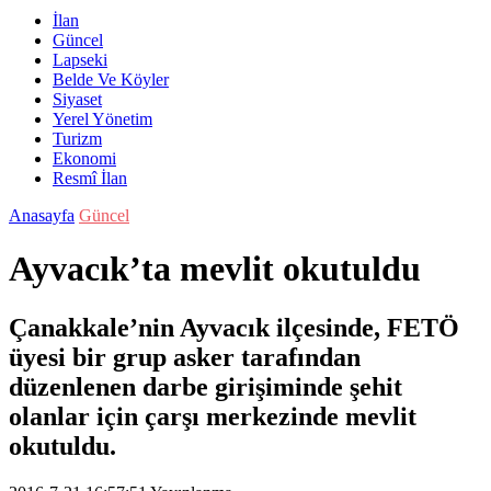
İlan
Güncel
Lapseki
Belde Ve Köyler
Siyaset
Yerel Yönetim
Turizm
Ekonomi
Resmî İlan
Anasayfa
Güncel
Ayvacık’ta mevlit okutuldu
Çanakkale’nin Ayvacık ilçesinde, FETÖ
üyesi bir grup asker tarafından
düzenlenen darbe girişiminde şehit
olanlar için çarşı merkezinde mevlit
okutuldu.