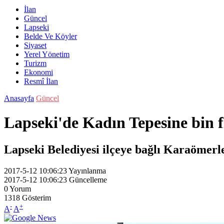
İlan
Güncel
Lapseki
Belde Ve Köyler
Siyaset
Yerel Yönetim
Turizm
Ekonomi
Resmî İlan
Anasayfa
Güncel
Lapseki'de Kadın Tepesine bin
Lapseki Belediyesi ilçeye bağlı Karaömerle
2017-5-12 10:06:23
Yayınlanma
2017-5-12 10:06:23
Güncelleme
0
Yorum
1318
Gösterim
-
+
A
A