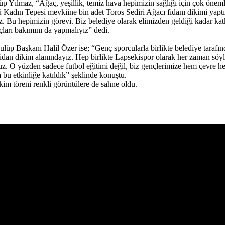
üp Yılmaz, “Ağaç, yeşillik, temiz hava hepimizin sağlığı için çok önem
ü Kadın Tepesi mevkiine bin adet Toros Sediri Ağacı fidanı dikimi yap
 Bu hepimizin görevi. Biz belediye olarak elimizden geldiği kadar kat
ları bakımını da yapmalıyız” dedi.
lüp Başkanı Halil Özer ise; “Genç sporcularla birlikte belediye tarafı
fidan dikim alanındayız. Hep birlikte Lapsekispor olarak her zaman söyle
yoruz. O yüzden sadece futbol eğitimi değil, biz gençlerimize hem çevre 
 bu etkinliğe katıldık” şeklinde konuştu.
kim töreni renkli görüntülere de sahne oldu.