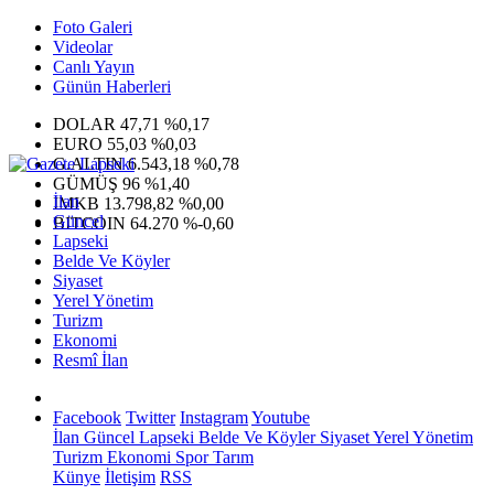
Foto Galeri
Videolar
Canlı Yayın
Günün Haberleri
DOLAR
47,71
%0,17
EURO
55,03
%0,03
G.ALTIN
6.543,18
%0,78
GÜMÜŞ
96
%1,40
İlan
IMKB
13.798,82
%0,00
Güncel
BITCOIN
64.270
%-0,60
Lapseki
Belde Ve Köyler
Siyaset
Yerel Yönetim
Turizm
Ekonomi
Resmî İlan
Facebook
Twitter
Instagram
Youtube
İlan
Güncel
Lapseki
Belde Ve Köyler
Siyaset
Yerel Yönetim
Turizm
Ekonomi
Spor
Tarım
Künye
İletişim
RSS