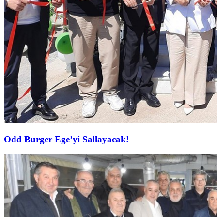
Odd Burger Ege’yi Sallayacak!