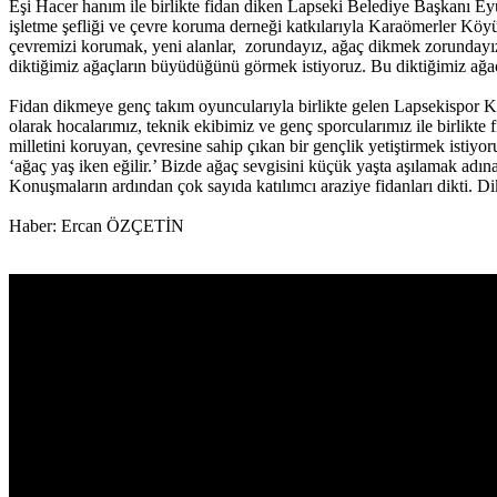
Eşi Hacer hanım ile birlikte fidan diken Lapseki Belediye Başkanı Ey
işletme şefliği ve çevre koruma derneği katkılarıyla Karaömerler Köy
çevremizi korumak, yeni alanlar, zorundayız, ağaç dikmek zorundayız.
diktiğimiz ağaçların büyüdüğünü görmek istiyoruz. Bu diktiğimiz ağaç
Fidan dikmeye genç takım oyuncularıyla birlikte gelen Lapsekispor Ku
olarak hocalarımız, teknik ekibimiz ve genç sporcularımız ile birlikte 
milletini koruyan, çevresine sahip çıkan bir gençlik yetiştirmek isti
‘ağaç yaş iken eğilir.’ Bizde ağaç sevgisini küçük yaşta aşılamak adına
Konuşmaların ardından çok sayıda katılımcı araziye fidanları dikti. Di
Haber: Ercan ÖZÇETİN