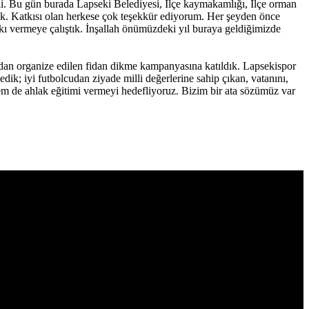
li. Bu gün burada Lapseki Belediyesi, İlçe kaymakamlığı, İlçe orman
tık. Katkısı olan herkese çok teşekkür ediyorum. Her şeyden önce
kı vermeye çalıştık. İnşallah önümüzdeki yıl buraya geldiğimizde
ndan organize edilen fidan dikme kampanyasına katıldık. Lapsekispor
dik; iyi futbolcudan ziyade milli değerlerine sahip çıkan, vatanını,
hem de ahlak eğitimi vermeyi hedefliyoruz. Bizim bir ata sözümüz var