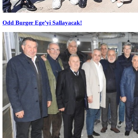
Odd Burger Ege’yi Sallayacak!