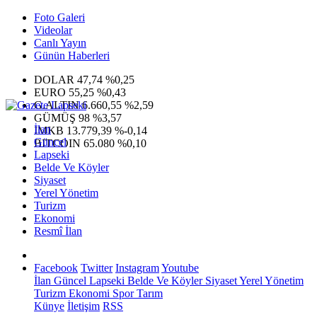
Foto Galeri
Videolar
Canlı Yayın
Günün Haberleri
DOLAR
47,74
%0,25
EURO
55,25
%0,43
G.ALTIN
6.660,55
%2,59
GÜMÜŞ
98
%3,57
İlan
IMKB
13.779,39
%-0,14
Güncel
BITCOIN
65.080
%0,10
Lapseki
Belde Ve Köyler
Siyaset
Yerel Yönetim
Turizm
Ekonomi
Resmî İlan
Facebook
Twitter
Instagram
Youtube
İlan
Güncel
Lapseki
Belde Ve Köyler
Siyaset
Yerel Yönetim
Turizm
Ekonomi
Spor
Tarım
Künye
İletişim
RSS