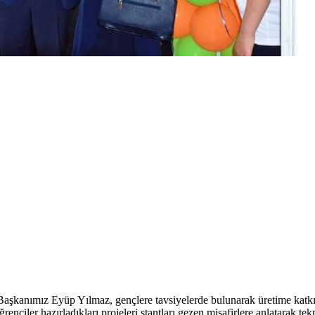
 Başkanımız Eyüp Yılmaz, gençlere tavsiyelerde bulunarak üretime katkıda
renciler hazırladıkları projeleri stantları gezen misafirlere anlatarak tekn