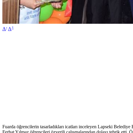
-
+
A
A
Fuarda öğrencilerin tasarladıkları icatları inceleyen Lapseki Belediye
Ferhat Yılmaz öğrencileri özverili çalışmalarından dolayı tebrik etti. Öğ