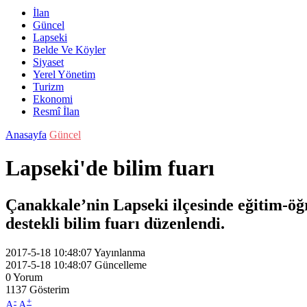
İlan
Güncel
Lapseki
Belde Ve Köyler
Siyaset
Yerel Yönetim
Turizm
Ekonomi
Resmî İlan
Anasayfa
Güncel
Lapseki'de bilim fuarı
Çanakkale’nin Lapseki ilçesinde eğitim-
destekli bilim fuarı düzenlendi.
2017-5-18 10:48:07
Yayınlanma
2017-5-18 10:48:07
Güncelleme
0
Yorum
1137
Gösterim
-
+
A
A