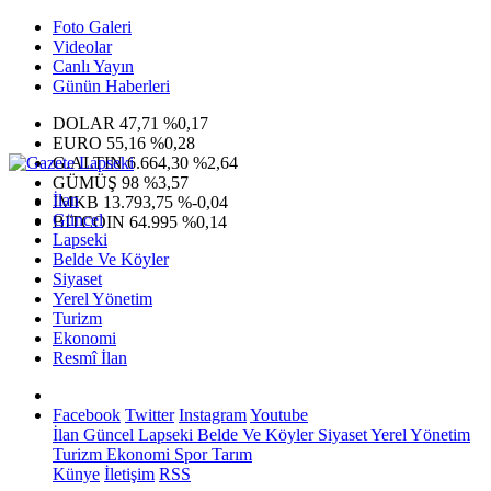
Foto Galeri
Videolar
Canlı Yayın
Günün Haberleri
DOLAR
47,71
%0,17
EURO
55,16
%0,28
G.ALTIN
6.664,30
%2,64
GÜMÜŞ
98
%3,57
İlan
IMKB
13.793,75
%-0,04
Güncel
BITCOIN
64.995
%0,14
Lapseki
Belde Ve Köyler
Siyaset
Yerel Yönetim
Turizm
Ekonomi
Resmî İlan
Facebook
Twitter
Instagram
Youtube
İlan
Güncel
Lapseki
Belde Ve Köyler
Siyaset
Yerel Yönetim
Turizm
Ekonomi
Spor
Tarım
Künye
İletişim
RSS