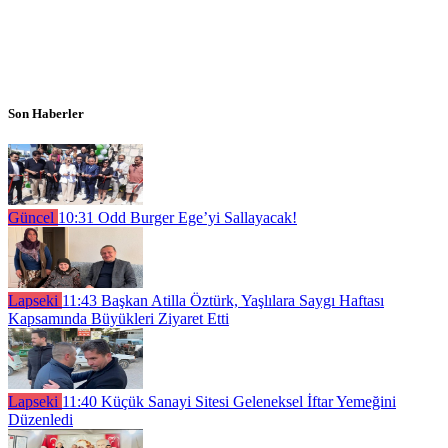
Son Haberler
Güncel
10:31
Odd Burger Ege’yi Sallayacak!
Lapseki
11:43
Başkan Atilla Öztürk, Yaşlılara Saygı Haftası
Kapsamında Büyükleri Ziyaret Etti
Lapseki
11:40
Küçük Sanayi Sitesi Geleneksel İftar Yemeğini
Düzenledi