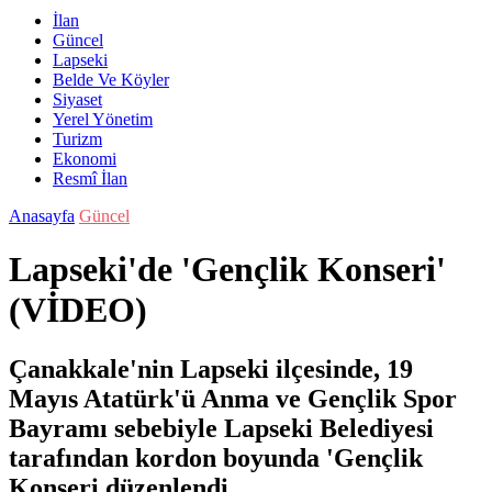
İlan
Güncel
Lapseki
Belde Ve Köyler
Siyaset
Yerel Yönetim
Turizm
Ekonomi
Resmî İlan
Anasayfa
Güncel
Lapseki'de 'Gençlik Konseri'
(VİDEO)
Çanakkale'nin Lapseki ilçesinde, 19
Mayıs Atatürk'ü Anma ve Gençlik Spor
Bayramı sebebiyle Lapseki Belediyesi
tarafından kordon boyunda 'Gençlik
Konseri düzenlendi.