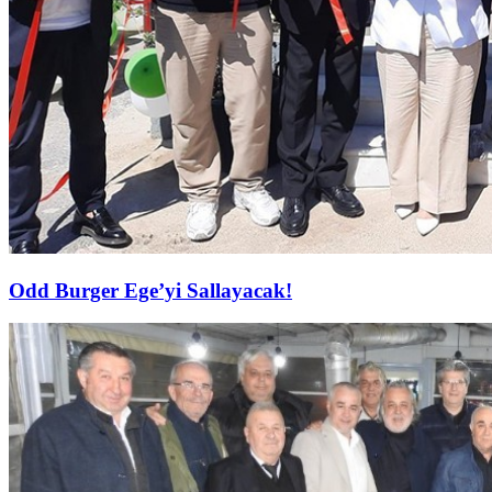
Odd Burger Ege’yi Sallayacak!