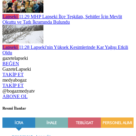
Lapseki
11:29
MHP Lapseki İlçe Teşkilatı, Şehitler İçin Mevlit
Okuttu ve Tatlı İkramında Bulundu
Lapseki
11:28
Lapseki'nin Yüksek Kesimlerinde Kar Yağışı Etkili
Oldu
gazetelapseki
BEĞEN
GazeteLapseki
TAKİP ET
medyabogaz
TAKİP ET
@bogazmedyatv
ABONE OL
Resmî İlanlar