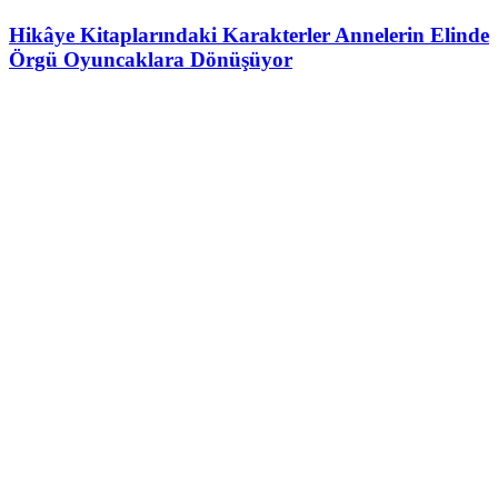
Hikâye Kitaplarındaki Karakterler Annelerin Elinde
Örgü Oyuncaklara Dönüşüyor