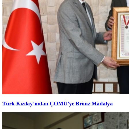
Türk Kızılay’ından ÇOMÜ’ye Bronz Madalya