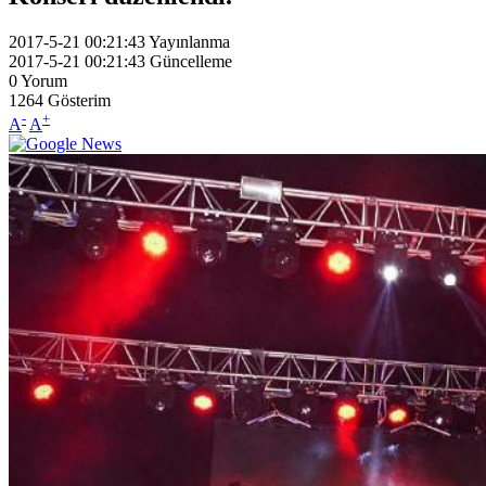
2017-5-21 00:21:43
Yayınlanma
2017-5-21 00:21:43
Güncelleme
0
Yorum
1264
Gösterim
-
+
A
A