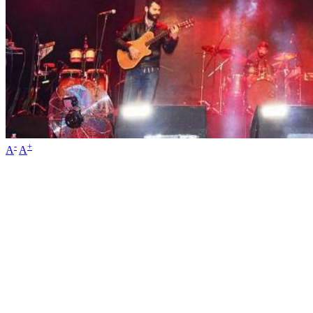
-
+
A
A