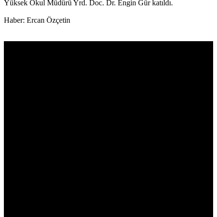
Yüksek Okul Müdürü Yrd. Doc. Dr. Engin Gür katıldı.
Haber: Ercan Özçetin