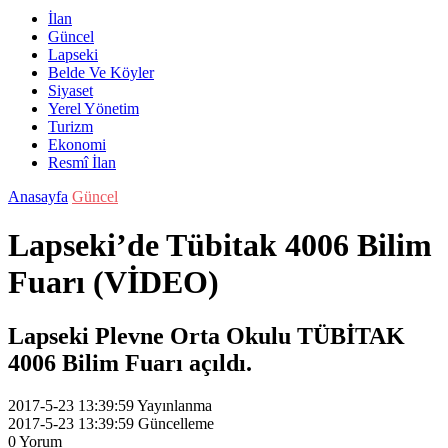
İlan
Güncel
Lapseki
Belde Ve Köyler
Siyaset
Yerel Yönetim
Turizm
Ekonomi
Resmî İlan
Anasayfa
Güncel
Lapseki’de Tübitak 4006 Bilim
Fuarı (VİDEO)
Lapseki Plevne Orta Okulu TÜBİTAK
4006 Bilim Fuarı açıldı.
2017-5-23 13:39:59
Yayınlanma
2017-5-23 13:39:59
Güncelleme
0
Yorum