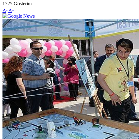
1725
Gösterim
-
+
A
A