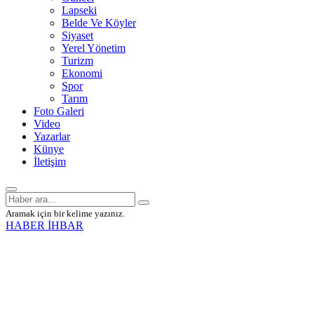
Lapseki
Belde Ve Köyler
Siyaset
Yerel Yönetim
Turizm
Ekonomi
Spor
Tarım
Foto Galeri
Video
Yazarlar
Künye
İletişim
Aramak için bir kelime yazınız.
HABER İHBAR