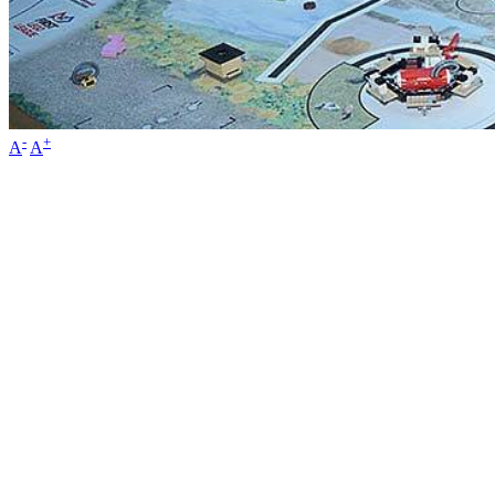
-
+
A
A