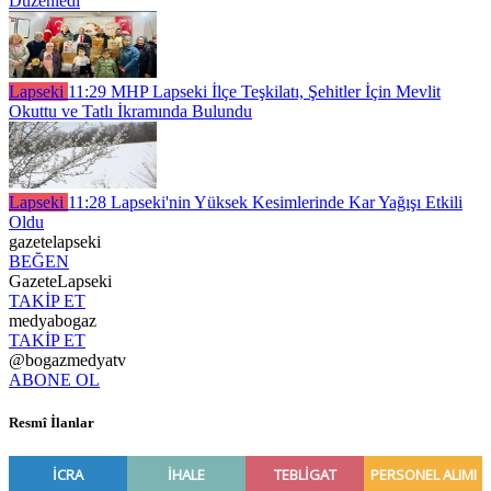
Düzenledi
Lapseki
11:29
MHP Lapseki İlçe Teşkilatı, Şehitler İçin Mevlit
Okuttu ve Tatlı İkramında Bulundu
Lapseki
11:28
Lapseki'nin Yüksek Kesimlerinde Kar Yağışı Etkili
Oldu
gazetelapseki
BEĞEN
GazeteLapseki
TAKİP ET
medyabogaz
TAKİP ET
@bogazmedyatv
ABONE OL
Resmî İlanlar