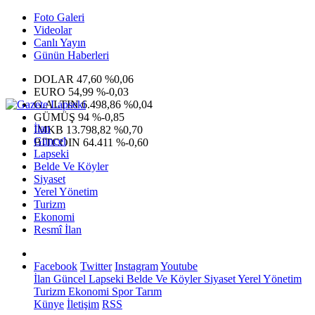
Foto Galeri
Videolar
Canlı Yayın
Günün Haberleri
DOLAR
47,60
%0,06
EURO
54,99
%-0,03
G.ALTIN
6.498,86
%0,04
GÜMÜŞ
94
%-0,85
İlan
IMKB
13.798,82
%0,70
Güncel
BITCOIN
64.411
%-0,60
Lapseki
Belde Ve Köyler
Siyaset
Yerel Yönetim
Turizm
Ekonomi
Resmî İlan
Facebook
Twitter
Instagram
Youtube
İlan
Güncel
Lapseki
Belde Ve Köyler
Siyaset
Yerel Yönetim
Turizm
Ekonomi
Spor
Tarım
Künye
İletişim
RSS