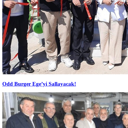
Odd Burger Ege’yi Sallayacak!