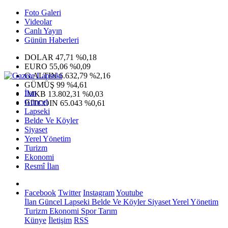
Foto Galeri
Videolar
Canlı Yayın
Günün Haberleri
DOLAR
47,71
%0,18
EURO
55,06
%0,09
G.ALTIN
6.632,79
%2,16
GÜMÜŞ
99
%4,61
İlan
IMKB
13.802,31
%0,03
Güncel
BITCOIN
65.043
%0,61
Lapseki
Belde Ve Köyler
Siyaset
Yerel Yönetim
Turizm
Ekonomi
Resmî İlan
Facebook
Twitter
Instagram
Youtube
İlan
Güncel
Lapseki
Belde Ve Köyler
Siyaset
Yerel Yönetim
Turizm
Ekonomi
Spor
Tarım
Künye
İletişim
RSS