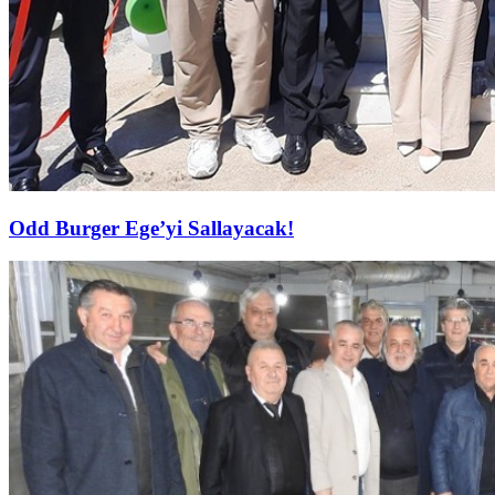
Odd Burger Ege’yi Sallayacak!