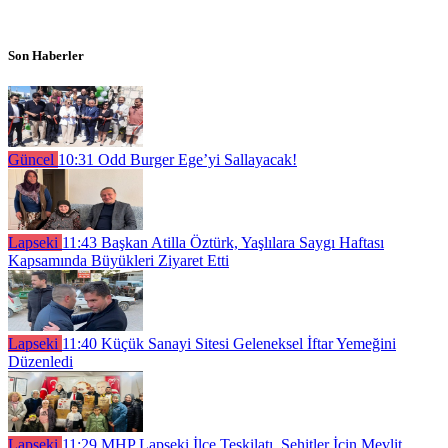
Son Haberler
Güncel
10:31
Odd Burger Ege’yi Sallayacak!
Lapseki
11:43
Başkan Atilla Öztürk, Yaşlılara Saygı Haftası
Kapsamında Büyükleri Ziyaret Etti
Lapseki
11:40
Küçük Sanayi Sitesi Geleneksel İftar Yemeğini
Düzenledi
Lapseki
11:29
MHP Lapseki İlçe Teşkilatı, Şehitler İçin Mevlit