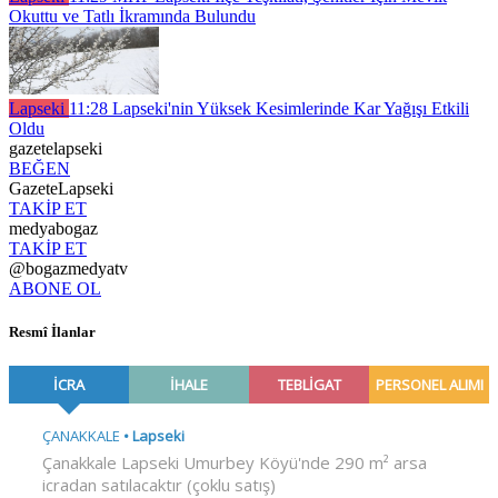
Okuttu ve Tatlı İkramında Bulundu
Lapseki
11:28
Lapseki'nin Yüksek Kesimlerinde Kar Yağışı Etkili
Oldu
gazetelapseki
BEĞEN
GazeteLapseki
TAKİP ET
medyabogaz
TAKİP ET
@bogazmedyatv
ABONE OL
Resmî İlanlar