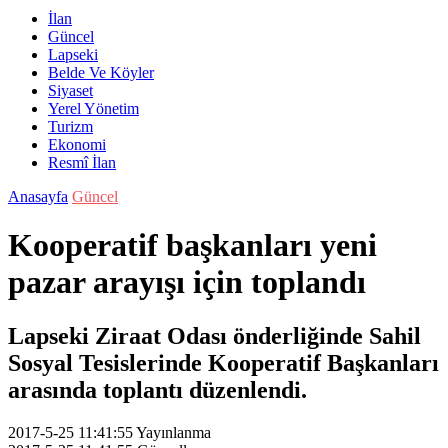
İlan
Güncel
Lapseki
Belde Ve Köyler
Siyaset
Yerel Yönetim
Turizm
Ekonomi
Resmî İlan
Anasayfa
Güncel
Kooperatif başkanları yeni
pazar arayışı için toplandı
Lapseki Ziraat Odası önderliğinde Sahil
Sosyal Tesislerinde Kooperatif Başkanları
arasında toplantı düzenlendi.
2017-5-25 11:41:55
Yayınlanma