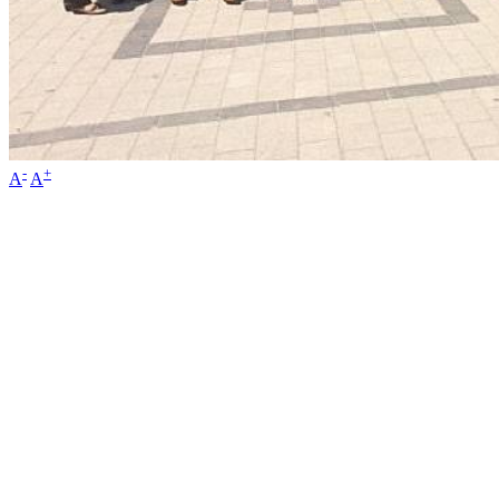
-
+
A
A