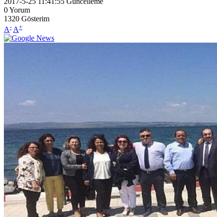
2017-5-25 11:41:55
Güncelleme
0
Yorum
1320
Gösterim
-
+
A
A