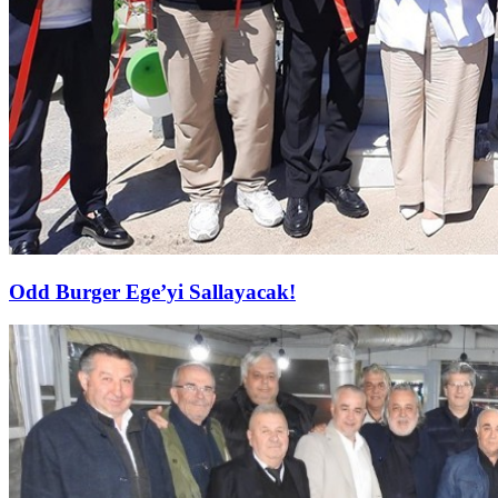
Odd Burger Ege’yi Sallayacak!