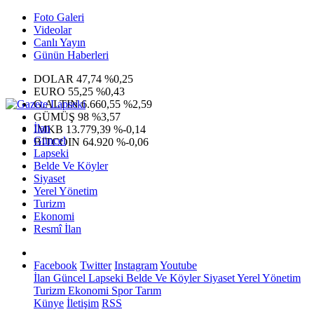
Foto Galeri
Videolar
Canlı Yayın
Günün Haberleri
DOLAR
47,74
%0,25
EURO
55,25
%0,43
G.ALTIN
6.660,55
%2,59
GÜMÜŞ
98
%3,57
İlan
IMKB
13.779,39
%-0,14
Güncel
BITCOIN
64.920
%-0,06
Lapseki
Belde Ve Köyler
Siyaset
Yerel Yönetim
Turizm
Ekonomi
Resmî İlan
Facebook
Twitter
Instagram
Youtube
İlan
Güncel
Lapseki
Belde Ve Köyler
Siyaset
Yerel Yönetim
Turizm
Ekonomi
Spor
Tarım
Künye
İletişim
RSS