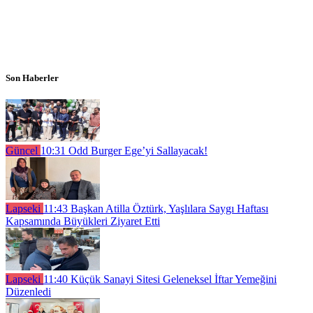
Son Haberler
Güncel
10:31
Odd Burger Ege’yi Sallayacak!
Lapseki
11:43
Başkan Atilla Öztürk, Yaşlılara Saygı Haftası
Kapsamında Büyükleri Ziyaret Etti
Lapseki
11:40
Küçük Sanayi Sitesi Geleneksel İftar Yemeğini
Düzenledi