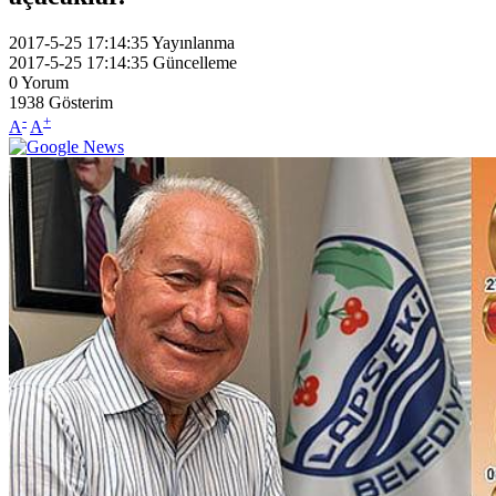
2017-5-25 17:14:35
Yayınlanma
2017-5-25 17:14:35
Güncelleme
0
Yorum
1938
Gösterim
-
+
A
A