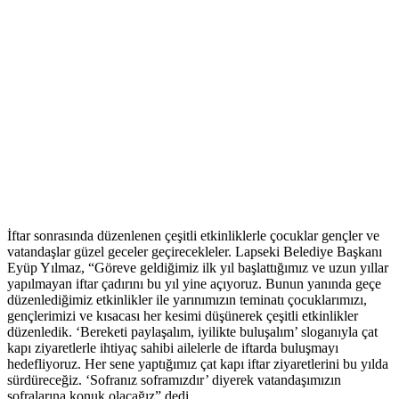
İftar sonrasında düzenlenen çeşitli etkinliklerle çocuklar gençler ve
vatandaşlar güzel geceler geçirecekleler. Lapseki Belediye Başkanı
Eyüp Yılmaz, “Göreve geldiğimiz ilk yıl başlattığımız ve uzun yıllar
yapılmayan iftar çadırını bu yıl yine açıyoruz. Bunun yanında geçe
düzenlediğimiz etkinlikler ile yarınımızın teminatı çocuklarımızı,
gençlerimizi ve kısacası her kesimi düşünerek çeşitli etkinlikler
düzenledik. ‘Bereketi paylaşalım, iyilikte buluşalım’ sloganıyla çat
kapı ziyaretlerle ihtiyaç sahibi ailelerle de iftarda buluşmayı
hedefliyoruz. Her sene yaptığımız çat kapı iftar ziyaretlerini bu yılda
sürdüreceğiz. ‘Sofranız soframızdır’ diyerek vatandaşımızın
sofralarına konuk olacağız” dedi.