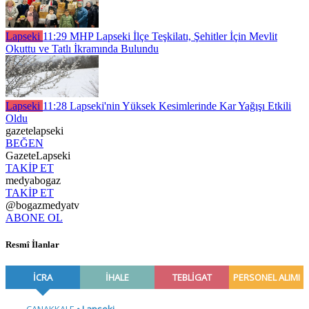
Lapseki
11:29
MHP Lapseki İlçe Teşkilatı, Şehitler İçin Mevlit
Okuttu ve Tatlı İkramında Bulundu
Lapseki
11:28
Lapseki'nin Yüksek Kesimlerinde Kar Yağışı Etkili
Oldu
gazetelapseki
BEĞEN
GazeteLapseki
TAKİP ET
medyabogaz
TAKİP ET
@bogazmedyatv
ABONE OL
Resmî İlanlar