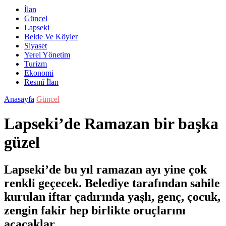
İlan
Güncel
Lapseki
Belde Ve Köyler
Siyaset
Yerel Yönetim
Turizm
Ekonomi
Resmî İlan
Anasayfa
Güncel
Lapseki’de Ramazan bir başka
güzel
Lapseki’de bu yıl ramazan ayı yine çok
renkli geçecek. Belediye tarafından sahile
kurulan iftar çadırında yaşlı, genç, çocuk,
zengin fakir hep birlikte oruçlarını
açacaklar.