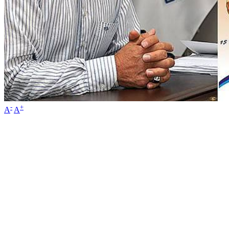
-
+
A
A