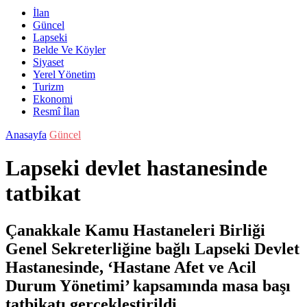
İlan
Güncel
Lapseki
Belde Ve Köyler
Siyaset
Yerel Yönetim
Turizm
Ekonomi
Resmî İlan
Anasayfa
Güncel
Lapseki devlet hastanesinde
tatbikat
Çanakkale Kamu Hastaneleri Birliği
Genel Sekreterliğine bağlı Lapseki Devlet
Hastanesinde, ‘Hastane Afet ve Acil
Durum Yönetimi’ kapsamında masa başı
tatbikatı gerçekleştirildi.