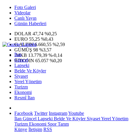
Foto Galeri
Videolar
Canlı Yayın
Günün Haberleri
DOLAR
47,74
%0,25
EURO
55,25
%0,43
G.ALTIN
6.660,55
%2,59
GÜMÜŞ
98
%3,57
İlan
IMKB
13.779,39
%-0,14
Güncel
BITCOIN
65.057
%0,20
Lapseki
Belde Ve Köyler
Siyaset
Yerel Yönetim
Turizm
Ekonomi
Resmî İlan
Facebook
Twitter
Instagram
Youtube
İlan
Güncel
Lapseki
Belde Ve Köyler
Siyaset
Yerel Yönetim
Turizm
Ekonomi
Spor
Tarım
Künye
İletişim
RSS