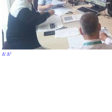
-
+
A
A