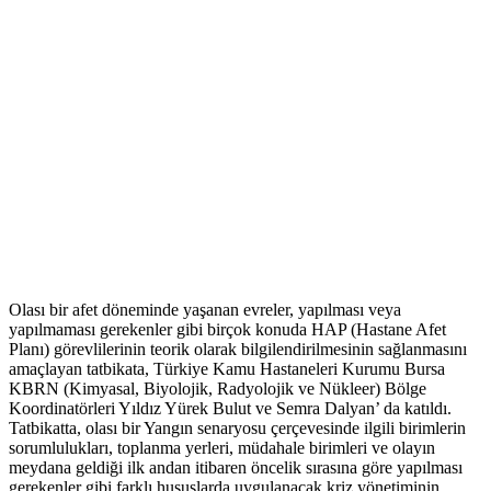
Olası bir afet döneminde yaşanan evreler, yapılması veya
yapılmaması gerekenler gibi birçok konuda HAP (Hastane Afet
Planı) görevlilerinin teorik olarak bilgilendirilmesinin sağlanmasını
amaçlayan tatbikata, Türkiye Kamu Hastaneleri Kurumu Bursa
KBRN (Kimyasal, Biyolojik, Radyolojik ve Nükleer) Bölge
Koordinatörleri Yıldız Yürek Bulut ve Semra Dalyan’ da katıldı.
Tatbikatta, olası bir Yangın senaryosu çerçevesinde ilgili birimlerin
sorumlulukları, toplanma yerleri, müdahale birimleri ve olayın
meydana geldiği ilk andan itibaren öncelik sırasına göre yapılması
gerekenler gibi farklı hususlarda uygulanacak kriz yönetiminin