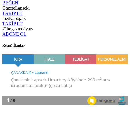
BEĞEN
GazeteLapseki
TAKİP ET
medyabogaz
TAKİP ET
@bogazmedyatv
ABONE OL
Resmî İlanlar