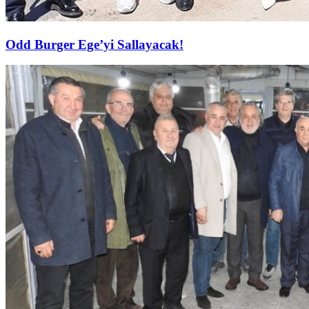
Odd Burger Ege’yi Sallayacak!