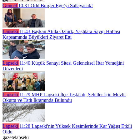
Güncel
10:31
Odd Burger Ege’yi Sallayacak!
Lapseki
11:43
Başkan Atilla Öztürk, Yaşlılara Saygı Haftası
Kapsamında Büyükleri Ziyaret Etti
Lapseki
11:40
Küçük Sanayi Sitesi Geleneksel İftar Yemeğini
Düzenledi
Lapseki
11:29
MHP Lapseki İlçe Teşkilatı, Şehitler İçin Mevlit
Okuttu ve Tatlı İkramında Bulundu
Lapseki
11:28
Lapseki'nin Yüksek Kesimlerinde Kar Yağışı Etkili
Oldu
gazetelapseki