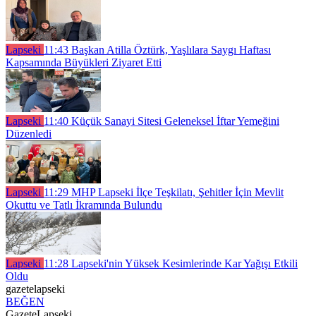
Lapseki
11:43
Başkan Atilla Öztürk, Yaşlılara Saygı Haftası
Kapsamında Büyükleri Ziyaret Etti
Lapseki
11:40
Küçük Sanayi Sitesi Geleneksel İftar Yemeğini
Düzenledi
Lapseki
11:29
MHP Lapseki İlçe Teşkilatı, Şehitler İçin Mevlit
Okuttu ve Tatlı İkramında Bulundu
Lapseki
11:28
Lapseki'nin Yüksek Kesimlerinde Kar Yağışı Etkili
Oldu
gazetelapseki
BEĞEN
GazeteLapseki