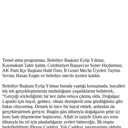
Temel atma programına, Belediye Başkanı Eyüp Yılmaz,
Kaymakam Tahir Şahin, Cumhuriyet Başsavcısı Soner Hiçdurmaz,
AK Parti İlçe Başkanı Halil Özer, İl Genel Meclis Üyeleri Tayfun
Sevim, Hasan Engin ve belediye meclis üyeleri katıldı.
Belediye Başkanı Eyüp Yılmaz burada yaptığı konuşmada, hayalleri
tek tek gerçekleştirmenin mutluluğunu yaşadıklarını belirterek,
“Gerçeği söylediğimiz bir kez daha ortaya çıkmış oldu. Doğalgaz
Lapseki için hayal, gelmez, olmaz demişlerdi ama gördüğünüz gibi
bakın oluyormuş. Demek ki önce bir hayal etmek, ardından da
gerçekleştirmek geriyor. Bugün gün itibarıyla doğalgazın şehir içi
boru hattı döşemesine başlıyoruz. Allah’ın izniyle Ekim ayı sonu
itibarıyla bu yıl için planladığımız yerleri bitireceğiz. İlk etapta
hedeflediğimiz Plevne Caddesi, Yalı Caddesi, pazaryerinin olduğu