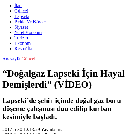
İlan
Güncel
Lapseki
Belde Ve Köyler
Siyaset
Yerel Yönetim
Turizm
Ekonomi
Resmî İlan
Anasayfa
Güncel
“Doğalgaz Lapseki İçin Hayal
Demişlerdi” (VİDEO)
Lapseki’de şehir içinde doğal gaz boru
döşeme çalışması dua edilip kurban
kesimiyle başladı.
2017-5-30 12:13:29
Yayınlanma