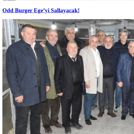
Odd Burger Ege’yi Sallayacak!