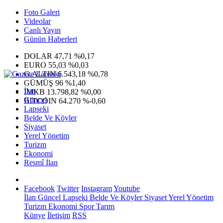
Foto Galeri
Videolar
Canlı Yayın
Günün Haberleri
DOLAR
47,71
%0,17
EURO
55,03
%0,03
G.ALTIN
6.543,18
%0,78
GÜMÜŞ
96
%1,40
İlan
IMKB
13.798,82
%0,00
Güncel
BITCOIN
64.270
%-0,60
Lapseki
Belde Ve Köyler
Siyaset
Yerel Yönetim
Turizm
Ekonomi
Resmî İlan
Facebook
Twitter
Instagram
Youtube
İlan
Güncel
Lapseki
Belde Ve Köyler
Siyaset
Yerel Yönetim
Turizm
Ekonomi
Spor
Tarım
Künye
İletişim
RSS