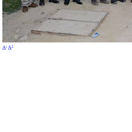
-
+
A
A