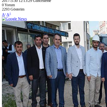
2017-5-30 12:13:29
Güncelleme
0
Yorum
2293
Gösterim
-
+
A
A