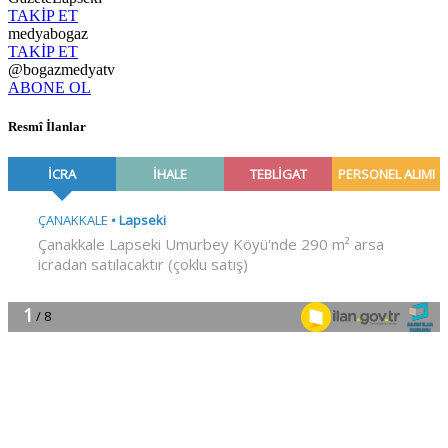
TAKİP ET
medyabogaz
TAKİP ET
@bogazmedyatv
ABONE OL
Resmî İlanlar