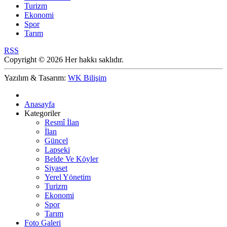
Turizm
Ekonomi
Spor
Tarım
RSS
Copyright © 2026 Her hakkı saklıdır.
Yazılım & Tasarım:
WK Bilişim
Anasayfa
Kategoriler
Resmî İlan
İlan
Güncel
Lapseki
Belde Ve Köyler
Siyaset
Yerel Yönetim
Turizm
Ekonomi
Spor
Tarım
Foto Galeri