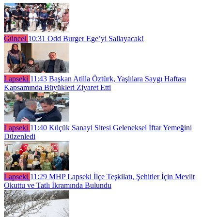
Güncel
10:31
Odd Burger Ege’yi Sallayacak!
Lapseki
11:43
Başkan Atilla Öztürk, Yaşlılara Saygı Haftası
Kapsamında Büyükleri Ziyaret Etti
Lapseki
11:40
Küçük Sanayi Sitesi Geleneksel İftar Yemeğini
Düzenledi
Lapseki
11:29
MHP Lapseki İlçe Teşkilatı, Şehitler İçin Mevlit
Okuttu ve Tatlı İkramında Bulundu