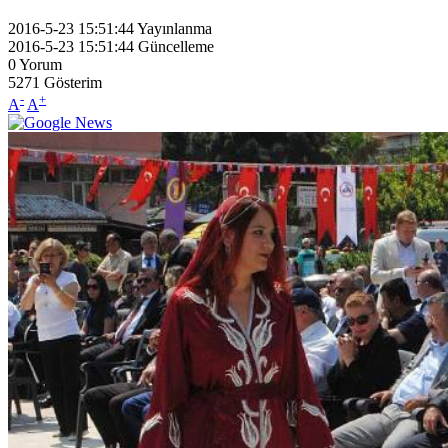
2016-5-23 15:51:44
Yayınlanma
2016-5-23 15:51:44
Güncelleme
0
Yorum
5271
Gösterim
-
+
A
A