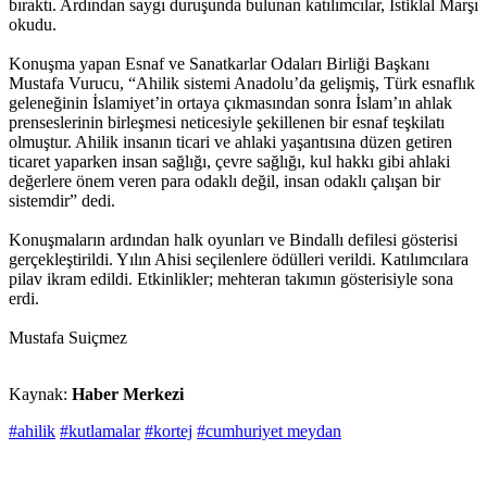
bıraktı. Ardından saygı duruşunda bulunan katılımcılar, İstiklal Marşı
okudu.
Konuşma yapan Esnaf ve Sanatkarlar Odaları Birliği Başkanı
Mustafa Vurucu, “Ahilik sistemi Anadolu’da gelişmiş, Türk esnaflık
geleneğinin İslamiyet’in ortaya çıkmasından sonra İslam’ın ahlak
prenseslerinin birleşmesi neticesiyle şekillenen bir esnaf teşkilatı
olmuştur. Ahilik insanın ticari ve ahlaki yaşantısına düzen getiren
ticaret yaparken insan sağlığı, çevre sağlığı, kul hakkı gibi ahlaki
değerlere önem veren para odaklı değil, insan odaklı çalışan bir
sistemdir” dedi.
Konuşmaların ardından halk oyunları ve Bindallı defilesi gösterisi
gerçekleştirildi. Yılın Ahisi seçilenlere ödülleri verildi. Katılımcılara
pilav ikram edildi. Etkinlikler; mehteran takımın gösterisiyle sona
erdi.
Mustafa Suiçmez
Kaynak:
Haber Merkezi
#ahilik
#kutlamalar
#kortej
#cumhuriyet meydan