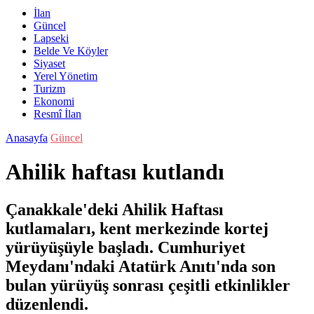
İlan
Güncel
Lapseki
Belde Ve Köyler
Siyaset
Yerel Yönetim
Turizm
Ekonomi
Resmî İlan
Anasayfa
Güncel
Ahilik haftası kutlandı
Çanakkale'deki Ahilik Haftası
kutlamaları, kent merkezinde kortej
yürüyüşüyle başladı. Cumhuriyet
Meydanı'ndaki Atatürk Anıtı'nda son
bulan yürüyüş sonrası çeşitli etkinlikler
düzenlendi.