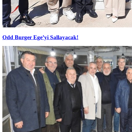
Odd Burger Ege’yi Sallayacak!