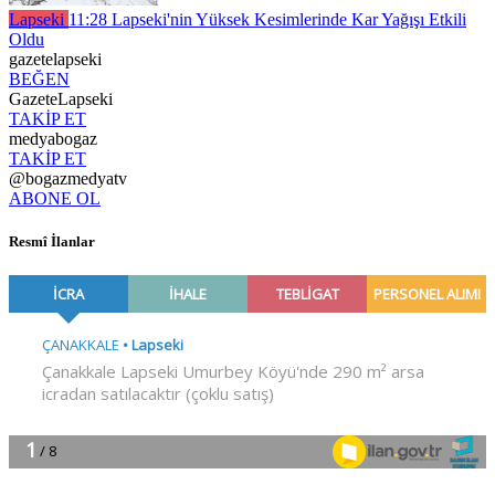
Lapseki
11:28
Lapseki'nin Yüksek Kesimlerinde Kar Yağışı Etkili
Oldu
gazetelapseki
BEĞEN
GazeteLapseki
TAKİP ET
medyabogaz
TAKİP ET
@bogazmedyatv
ABONE OL
Resmî İlanlar