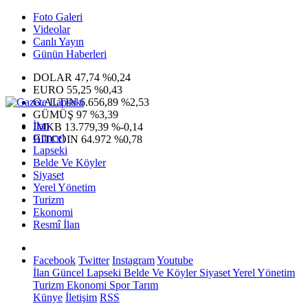
Foto Galeri
Videolar
Canlı Yayın
Günün Haberleri
DOLAR
47,74
%0,24
EURO
55,25
%0,43
G.ALTIN
6.656,89
%2,53
GÜMÜŞ
97
%3,39
İlan
IMKB
13.779,39
%-0,14
Güncel
BITCOIN
64.972
%0,78
Lapseki
Belde Ve Köyler
Siyaset
Yerel Yönetim
Turizm
Ekonomi
Resmî İlan
Facebook
Twitter
Instagram
Youtube
İlan
Güncel
Lapseki
Belde Ve Köyler
Siyaset
Yerel Yönetim
Turizm
Ekonomi
Spor
Tarım
Künye
İletişim
RSS