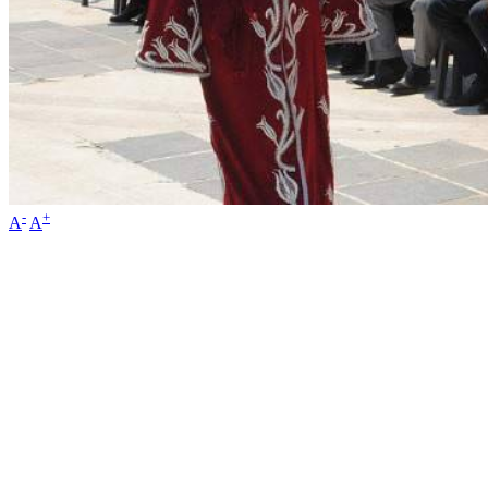
-
+
A
A