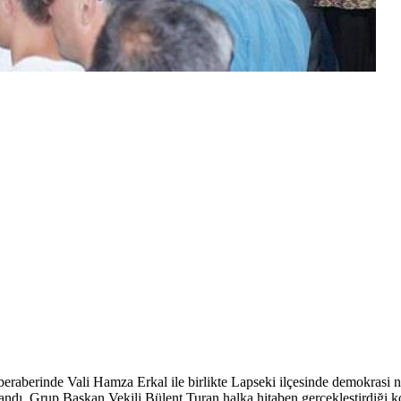
eraberinde Vali Hamza Erkal ile birlikte Lapseki ilçesinde demokrasi 
ndı. Grup Başkan Vekili Bülent Turan halka hitaben gerçekleştirdiği kon