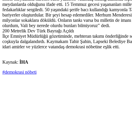
meydanlarda olduğunu ifade etti. 15 Temmuz gecesi yaşananları millet
fedakarlıklar sergiledi. 50 yaşındaki şerife bacı kullandığı kamyonla T
bariyerler oluşturdular. Bir şeyi hesap edemediler. Merhum Menderes
milyonlar sokaklara döküldü. Onların tankı varsa bu milletin de imanı
olurdum, Vali bey nerede olurdu bunları bilmiyoruz" dedi.
200 Metrelik Dev Türk Bayrağı Açıldı
İlçe Emniyet Müdürlüğü gözetiminde, mehteran takımı önderliğinde so
coşkuyla dalgalandırdı. Kaymakam Tahir Şahin, Lapseki Belediye Başk
idari amirler ve yüzlerce vatandaş demokrasi nöbetine eşlik etti.
Kaynak:
İHA
#demokrasi nöbeti