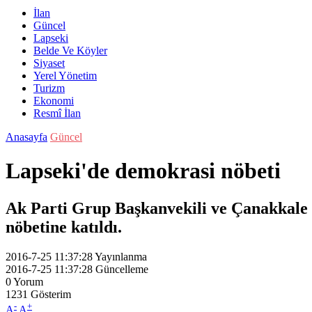
İlan
Güncel
Lapseki
Belde Ve Köyler
Siyaset
Yerel Yönetim
Turizm
Ekonomi
Resmî İlan
Anasayfa
Güncel
Lapseki'de demokrasi nöbeti
Ak Parti Grup Başkanvekili ve Çanakkale M
nöbetine katıldı.
2016-7-25 11:37:28
Yayınlanma
2016-7-25 11:37:28
Güncelleme
0
Yorum
1231
Gösterim
-
+
A
A