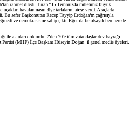
lah'tan rahmet diledi. Turan "15 Temmuzda milletimiz büyük
 uçakları havalanmasın diye tarlalarını ateşe verdi. Araçlarla
edi. Bu sefer Başkomutan Recep Tayyip Erdoğan'ın çağrısıyla
 eğmedi ve demokrasisine sahip çıktı. Eğer darbe olsaydı ben nerede
 ile alanları doldurdu. 7'den 70'e tüm vatandaşlar dev bayrağı
 Partisi (MHP) İlçe Başkanı Hüseyin Doğan, il genel meclis üyeleri,