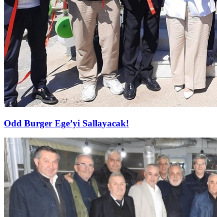
Odd Burger Ege’yi Sallayacak!