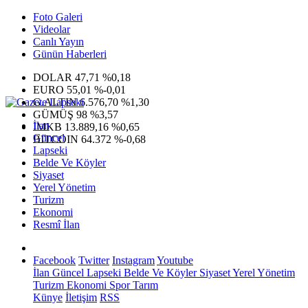
Foto Galeri
Videolar
Canlı Yayın
Günün Haberleri
DOLAR
47,71
%0,18
EURO
55,01
%-0,01
G.ALTIN
6.576,70
%1,30
GÜMÜŞ
98
%3,57
İlan
IMKB
13.889,16
%0,65
Güncel
BITCOIN
64.372
%-0,68
Lapseki
Belde Ve Köyler
Siyaset
Yerel Yönetim
Turizm
Ekonomi
Resmî İlan
Facebook
Twitter
Instagram
Youtube
İlan
Güncel
Lapseki
Belde Ve Köyler
Siyaset
Yerel Yönetim
Turizm
Ekonomi
Spor
Tarım
Künye
İletişim
RSS