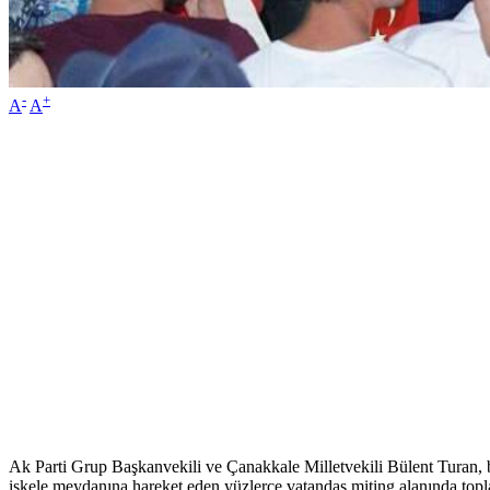
-
+
A
A
Ak Parti Grup Başkanvekili ve Çanakkale Milletvekili Bülent Turan, b
iskele meydanına hareket eden yüzlerce vatandaş miting alanında topla