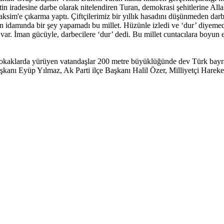
in iradesine darbe olarak nitelendiren Turan, demokrasi şehitlerine Al
aksim'e çıkarma yaptı. Çiftçilerimiz bir yıllık hasadını düşünmeden darbe
in idamında bir şey yapamadı bu millet. Hüzünle izledi ve ‘dur’ diyem
 var. İman gücüyle, darbecilere ‘dur’ dedi. Bu millet cuntacılara boyun
kaklarda yürüyen vatandaşlar 200 metre büyüklüğünde dev Türk bayrağı
anı Eyüp Yılmaz, Ak Parti ilçe Başkanı Halil Özer, Milliyetçi Hareket