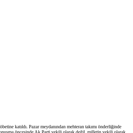
nöbetine katıldı. Pazar meydanından mehteran takımı önderliğinde
uşma öncesinde Ak Parti vekili olarak değil, milletin vekili olarak