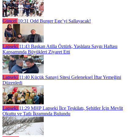
Güncel
10:31
Odd Burger Ege’yi Sallayacak!
Lapseki
11:43
Başkan Atilla Öztürk, Yaşlılara Saygı Haftası
Kapsamında Büyükleri Ziyaret Etti
Lapseki
11:40
Küçük Sanayi Sitesi Geleneksel İftar Yemeğini
Düzenledi
Lapseki
11:29
MHP Lapseki İlçe Teşkilatı, Şehitler İçin Mevlit
Okuttu ve Tatlı İkramında Bulundu