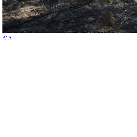
-
+
A
A