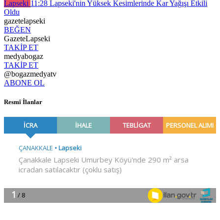
Lapseki
11:28
Lapseki'nin Yüksek Kesimlerinde Kar Yağışı Etkili
Oldu
gazetelapseki
BEĞEN
GazeteLapseki
TAKİP ET
medyabogaz
TAKİP ET
@bogazmedyatv
ABONE OL
Resmî İlanlar