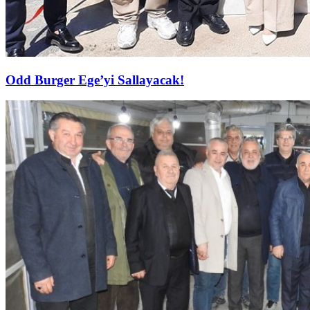
Odd Burger Ege’yi Sallayacak!