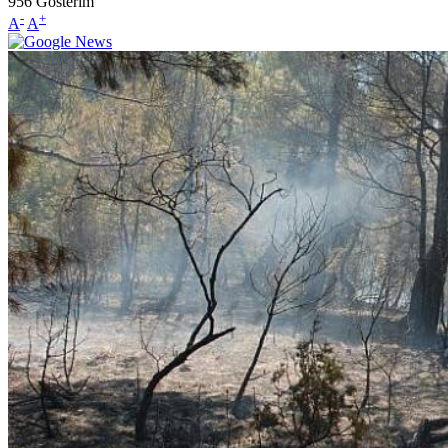
956
Gösterim
-
+
A
A