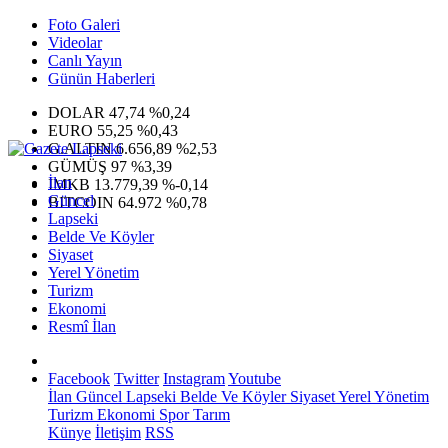
Foto Galeri
Videolar
Canlı Yayın
Günün Haberleri
DOLAR
47,74
%0,24
EURO
55,25
%0,43
G.ALTIN
6.656,89
%2,53
GÜMÜŞ
97
%3,39
İlan
IMKB
13.779,39
%-0,14
Güncel
BITCOIN
64.972
%0,78
Lapseki
Belde Ve Köyler
Siyaset
Yerel Yönetim
Turizm
Ekonomi
Resmî İlan
Facebook
Twitter
Instagram
Youtube
İlan
Güncel
Lapseki
Belde Ve Köyler
Siyaset
Yerel Yönetim
Turizm
Ekonomi
Spor
Tarım
Künye
İletişim
RSS