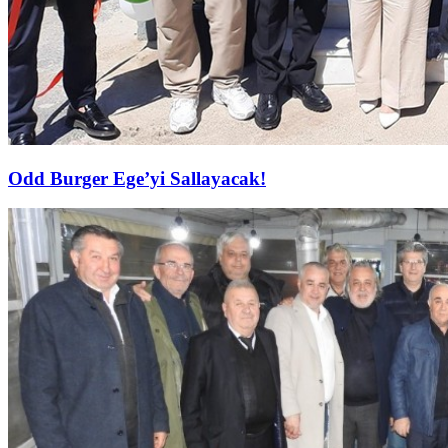
Odd Burger Ege’yi Sallayacak!