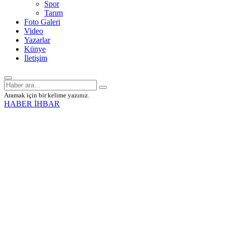
Spor
Tarım
Foto Galeri
Video
Yazarlar
Künye
İletişim
Aramak için bir kelime yazınız.
HABER İHBAR