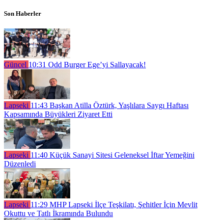
Son Haberler
Güncel
10:31
Odd Burger Ege’yi Sallayacak!
Lapseki
11:43
Başkan Atilla Öztürk, Yaşlılara Saygı Haftası
Kapsamında Büyükleri Ziyaret Etti
Lapseki
11:40
Küçük Sanayi Sitesi Geleneksel İftar Yemeğini
Düzenledi
Lapseki
11:29
MHP Lapseki İlçe Teşkilatı, Şehitler İçin Mevlit
Okuttu ve Tatlı İkramında Bulundu