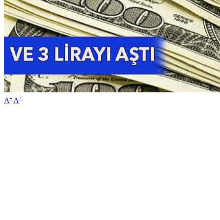
-
+
A
A