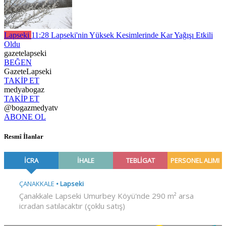
Lapseki
11:28
Lapseki'nin Yüksek Kesimlerinde Kar Yağışı Etkili
Oldu
gazetelapseki
BEĞEN
GazeteLapseki
TAKİP ET
medyabogaz
TAKİP ET
@bogazmedyatv
ABONE OL
Resmî İlanlar