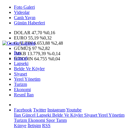
Foto Galeri
Videolar
Canlı Yayın
Günün Haberleri
DOLAR
47,70
%0,16
EURO
55,19
%0,32
G.ALTIN
6.653,88
%2,48
GÜMÜŞ
97
%2,82
İlan
IMKB
13.779,39
%-0,14
Güncel
BITCOIN
64.755
%0,04
Lapseki
Belde Ve Köyler
Siyaset
Yerel Yönetim
Turizm
Ekonomi
Resmî İlan
Facebook
Twitter
Instagram
Youtube
İlan
Güncel
Lapseki
Belde Ve Köyler
Siyaset
Yerel Yönetim
Turizm
Ekonomi
Spor
Tarım
Künye
İletişim
RSS